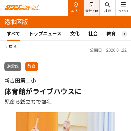
エリア
会社・IR
検索
Menu
港北区版
すべて
トップニュース
文化
社会
教育
ス
戻る
公開日：2026.01.22
港北区
教育
新吉田第二小
体育館がライブハウスに
児童ら総立ちで熱狂