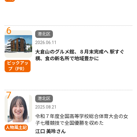
6
港北区
2026.06.11
大倉山のグルメ館、８月末完成へ 駅すぐ
横、食の新名所で地域豊かに
ピックアッ
プ（PR）
7
港北区
2025.08.21
令和７年度全国高等学校総合体育大会の女
子七種競技で全国優勝を収めた
人物風土記
江口 美玲さん