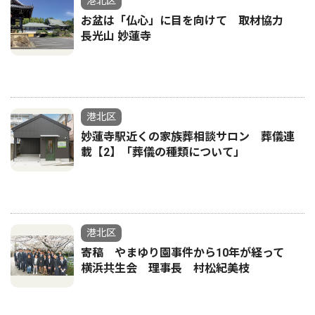
港北区
お盆は「仏心」に目を向けて 取材協力
長光山 妙蓮寺
港北区
妙蓮寺駅近くの家族葬相談サロン 葬儀連
載【2】「葬儀の種類について」
港北区
寄稿 やまゆり園事件から10年が経って
横浜共生会 理事長 村松紀美枝