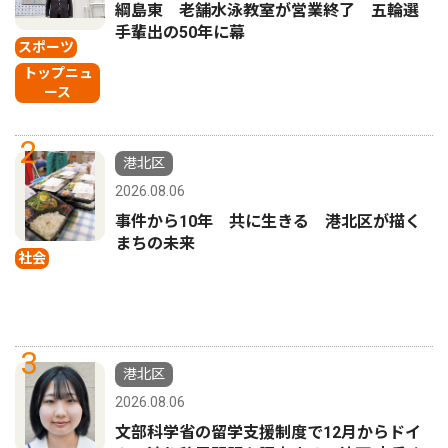
綱島東 老舗水泳教室が営業終了 五輪選
手輩出の50年に幕
スポーツ
トップニュ
ース
2
港北区
2026.08.06
事件から10年 共に生きる 港北区が描く
まちの未来
社会
3
港北区
2026.08.06
文部科学省の留学支援制度で12月からドイ