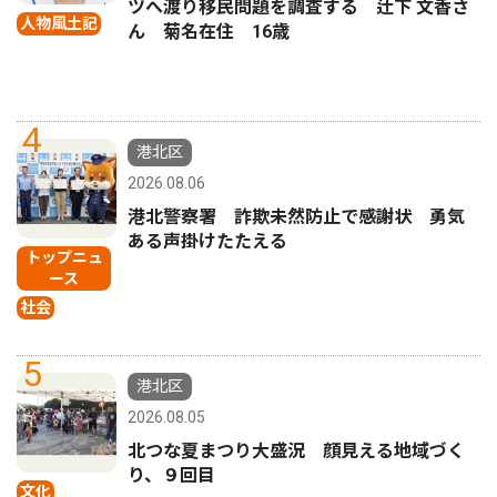
ツへ渡り移民問題を調査する 辻下 文香さ
人物風土記
ん 菊名在住 16歳
4
港北区
2026.08.06
港北警察署 詐欺未然防止で感謝状 勇気
ある声掛けたたえる
トップニュ
ース
社会
5
港北区
2026.08.05
北つな夏まつり大盛況 顔見える地域づく
り、９回目
文化