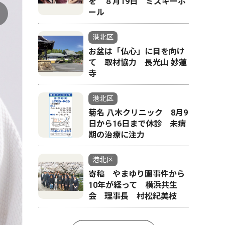
を ８月19日 ミズキーホ
ール
港北区
お盆は「仏心」に目を向け
て 取材協力 長光山 妙蓮
寺
港北区
菊名 八木クリニック 8月9
日から16日まで休診 未病
期の治療に注力
港北区
寄稿 やまゆり園事件から
10年が経って 横浜共生
会 理事長 村松紀美枝