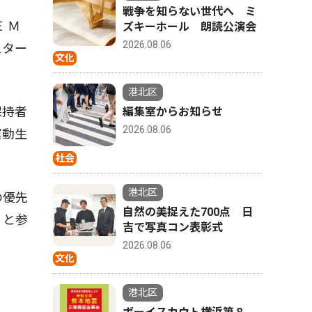
戦争を知らない世代へ ミ
 Ｍ
ズキーホール 朗読公演会
2026.08.06
スター
文化
港北区
保持者
編集室からお知らせ
2026.08.06
運動生
社会
港北区
の優先
自然の美捉えた700点 日
」と参
吉で写真コン表彰式
2026.08.06
文化
港北区