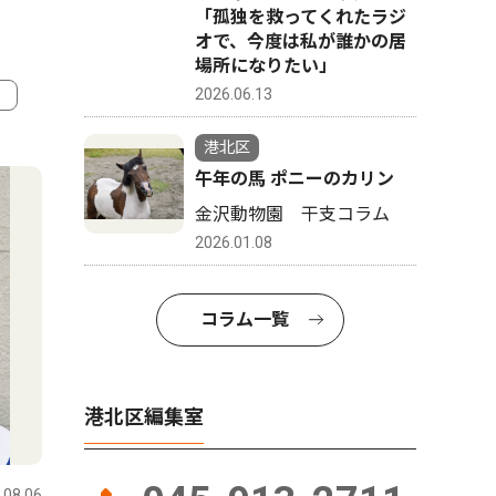
「孤独を救ってくれたラジ
オで、今度は私が誰かの居
場所になりたい」
2026.06.13
4
5
港北区
午年の馬 ポニーのカリン
金沢動物園 干支コラム
2026.01.08
コラム一覧
港北区編集室
トップニュース
社会
文化
.08.06
港北区
2026.08.06
港北区