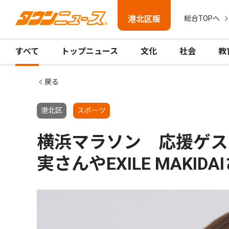
港北区版
総合TOPへ
すべて
トップニュース
文化
社会
教
戻る
港北区
スポーツ
横浜マラソン 応援ゲス
実さんやEXILE MAKIDA