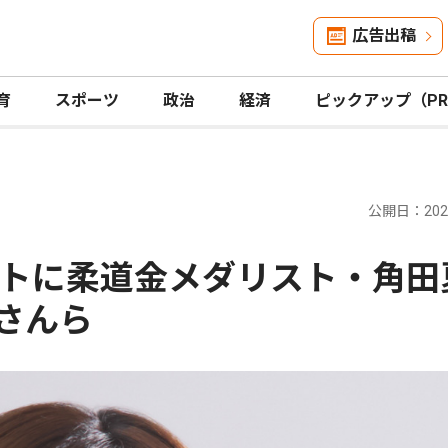
広告出稿
育
スポーツ
政治
経済
ピックアップ（P
公開日：2026
トに柔道金メダリスト・角田
Iさんら