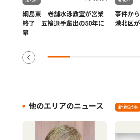
日吉
綱島東 老舗水泳教室が営業
事件か
終了 五輪選手輩出の50年に
港北区が
幕
他のエリアのニュース
新着記事