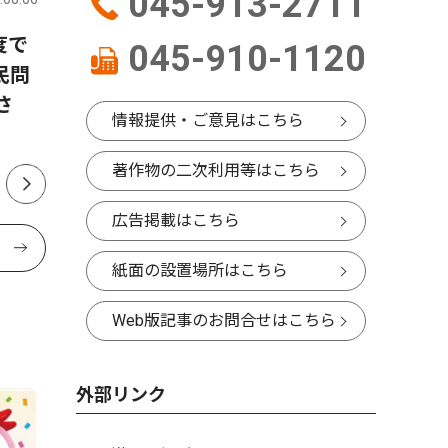
045-913-2711
度で
港北警察署 詐欺未然防止で
北つな夏
045-910-1120
民問
感謝状 勇気ある声掛けたた
える地域
さ
える
情報提供・ご意見はこちら
著作物の二次利用等はこちら
広告掲載はこちら
紙面の設置場所はこちら
Web版記事のお問合せはこちら
外部リンク