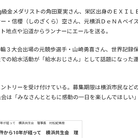
g級金メダリストの角田夏実さん、栄区出身のＥＸＩＬＥ
ナー・信櫻（しのざくら）空さん、元横浜ＤｅＮＡベイ
ート地点や沿道からランナーにエールを送る。
輪３大会出場の元競歩選手・山崎勇喜さん、世界記録
伝での給水活動が「給水おじさん」として話題になった
ントリーを受け付けている。募集期限は横浜市民など
員会は「みなさんとともに感動の一日を楽しんでほしい
件から10年が経って 横浜共生会 理