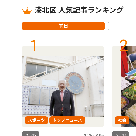
港北区 人気記事ランキング
前日
1
2
スポーツ
トップニュース
社会
6.08.06
港北区
2026.08.06
港北区