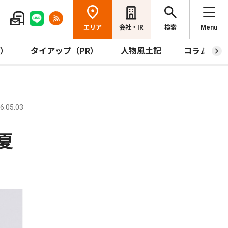
エリア
会社・IR
検索
Menu
R）
タイアップ（PR）
人物風土記
コラム
.05.03
夏