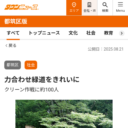
エリア
会社・IR
検索
Menu
都筑区版
すべて
トップニュース
文化
社会
教育
ス
戻る
公開日：2025.08.21
都筑区
社会
力合わせ緑道をきれいに
クリーン作戦に約100人