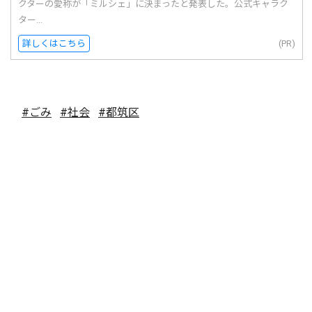
クターの愛称が「ミルシェ」に決まったと発表した。公式キャラク
ター...
詳しくはこちら
(PR)
#ごみ
#社会
#都筑区