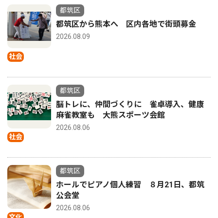
都筑区
都筑区から熊本へ 区内各地で街頭募金
2026.08.09
社会
都筑区
脳トレに、仲間づくりに 雀卓導入、健康
麻雀教室も 大熊スポーツ会館
2026.08.06
社会
都筑区
ホールでピアノ個人練習 ８月21日、都筑
公会堂
2026.08.06
文化