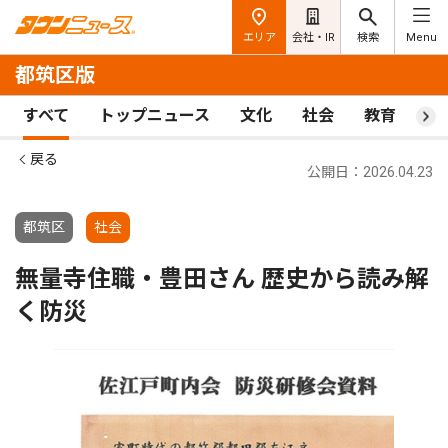
エリア
会社・IR
検索
Menu
都筑区版
すべて
トップニュース
文化
社会
教育
ス
戻る
公開日：2026.04.23
都筑区
社会
無量寺住職・豊田さん 歴史から読み解
く防災