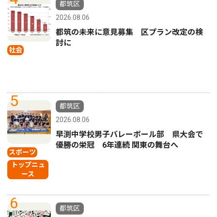
都筑区
2026.08.06
都筑の未来に意見募集 区プラン改定の検
討に
社会
5
都筑区
2026.08.06
早渕中学校男子バレーボール部 県大会で
優勝の栄冠 6年連続 関東の舞台へ
スポーツ
トップニュ
ース
6
都筑区