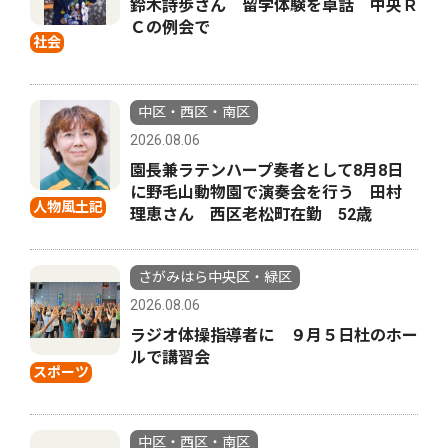
鈴木詩歩さん 留学体験を卓話 中央Ｒ
Ｃの例会で
社会
中区・西区・南区
2026.08.06
園長兼ラテンハープ奏者として8月8日
に野毛山動物園で演奏会を行う 田村
人物風土記
理恵さん 西区老松町在勤 52歳
さがみはら中央区・緑区
2026.08.06
ラジオ体操指導者に ９月５日杜のホー
ルで講習会
スポーツ
中区・西区・南区