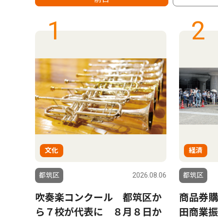
1
2
文化
経済
6.08.06
都筑区
2026.08.06
都筑区
ゆか
吹奏楽コンクール 都筑区か
商品券購
黒岩
ら７校が代表に ８月８日か
田商業振