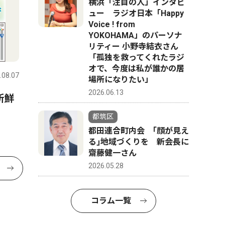
横浜「注目の人」インタビ
ュー ラジオ日本「Happy
Voice ! from
YOKOHAMA」のパーソナ
リティー 小野寺結衣さん
「孤独を救ってくれたラジ
オで、今度は私が誰かの居
.08.07
場所になりたい」
2026.06.13
新鮮
都筑区
都田連合町内会 ｢顔が見え
る｣地域づくりを 新会長に
齋藤健一さん
2026.05.28
コラム一覧