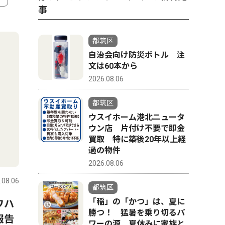
事
4
5
都筑区
自治会向け防災ボトル 注
文は60本から
2026.08.06
都筑区
ウスイホーム港北ニュータ
ウン店 片付け不要で即金
買取 特に築後20年以上経
過の物件
社会
スポーツ
2026.08.06
.08.06
都筑区
2026.08.06
都筑区
都筑区
「稲」の「かつ」は、夏に
ワハ
都筑の未来に意見募集 区プ
早渕中学
勝つ！ 猛暑を乗り切るパ
報告
ラン改定の検討に
部 県大
ワーの源 夏休みに家族と