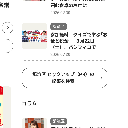
会議
年連続 
囲む食卓のお供に
2026.07.30
都筑区
参加無料 クイズで学ぶ｢お
金と税金｣ ８月22日
（土）、パシフィコで
2026.07.30
都筑区 ピックアップ（PR）の
記事を検索
コラム
都筑区