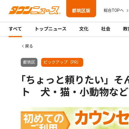
都筑区版
総合TOPへ
すべて
トップニュース
文化
社会
教
戻る
都筑区
ピックアップ（PR）
｢ちょっと頼りたい」そ
ト 犬・猫・小動物など