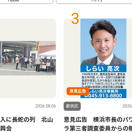
3
意見広告
2026.08.06
都筑区
2026
入に長蛇の列 北山
意見広告 横浜市長のパ
興会
ラ第三者調査委員からの