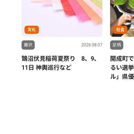
文化
社会
藤沢
2026.08.07
足柄
鵠沼伏見稲荷夏祭り 8、9、
開成町で
11日 神輿巡行など
るい選挙
ル」県優