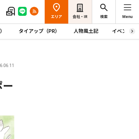
エリア
会社・IR
検索
Menu
R）
タイアップ（PR）
人物風土記
イベント
.06.11
ポー