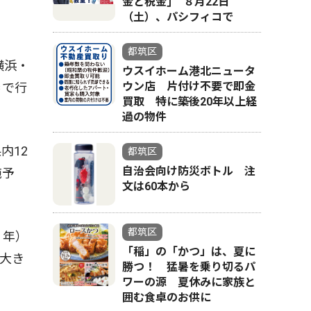
金と税金｣ ８月22日
（土）、パシフィコで
都筑区
横浜・
ウスイホーム港北ニュータ
ウン店 片付け不要で即金
＝で行
買取 特に築後20年以上経
過の物件
内12
都筑区
自治会向け防災ボトル 注
施予
文は60本から
都筑区
３年）
「稲」の「かつ」は、夏に
大き
勝つ！ 猛暑を乗り切るパ
ワーの源 夏休みに家族と
囲む食卓のお供に