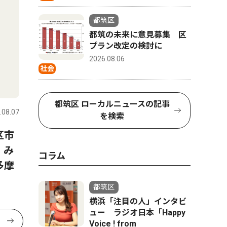
都筑区
都筑の未来に意見募集 区
プラン改定の検討に
2026.08.06
社会
都筑区 ローカルニュースの記事
.08.07
を検索
区市
 み
コラム
多摩
都筑区
横浜「注目の人」インタビ
ュー ラジオ日本「Happy
Voice ! from