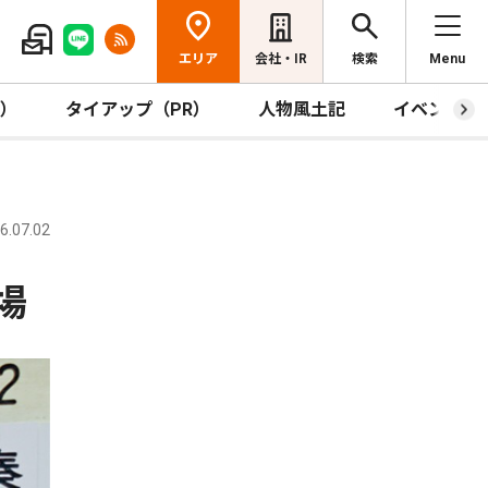
エリア
会社・IR
検索
Menu
R）
タイアップ（PR）
人物風土記
イベント
.07.02
場