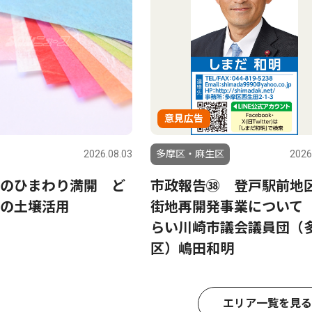
意見広告
2026.08.03
多摩区・麻生区
2026
のひまわり満開 ど
市政報告㊳ 登戸駅前地
の土壌活用
街地再開発事業について
らい川崎市議会議員団（
区）嶋田和明
エリア一覧を見る