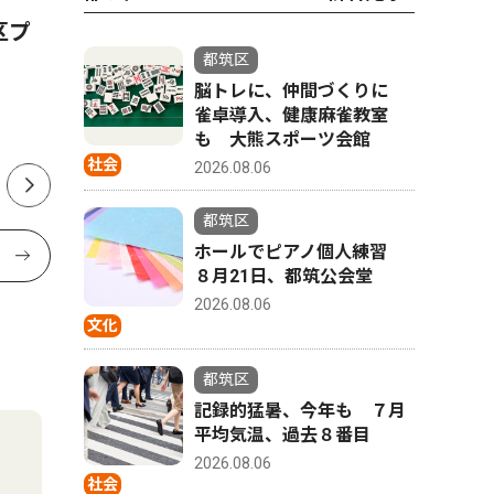
区プ
意見広告 横浜市長のパワハ
早渕中学
都筑区
ラ第三者調査委員からの報告
部 県大
脳トレに、仲間づくりに
を受けて 自民党 横浜市会議
年連続 
雀卓導入、健康麻雀教室
員 しらい亮次
も 大熊スポーツ会館
社会
2026.08.06
都筑区
ホールでピアノ個人練習
８月21日、都筑公会堂
2026.08.06
文化
都筑区
記録的猛暑、今年も ７月
平均気温、過去８番目
2026.08.06
社会