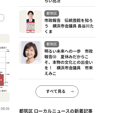
らい亮次
都筑区
市政報告 伝統芸能を知ろ
う 横浜市会議員 長谷川た
4
5
くま
都筑区
明るい未来への一歩 市政
報告㉜ 夏休みだからこ
そ、本物の文化との出会い
を！ 横浜市会議員 市来
えみこ
すべて見る
意見広告
スポーツ
.08.06
都筑区
2026.08.06
都筑区
都筑区 ローカルニュースの新着記事