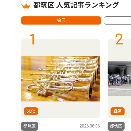
都筑区 人気記事ランキング
前日
1
2
文化
経済
6.08.06
都筑区
2026.08.06
都筑区