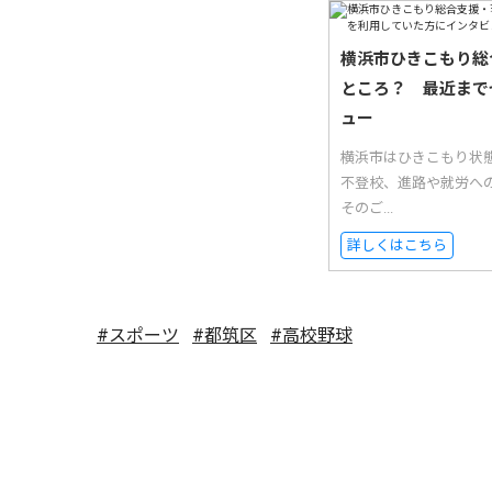
横浜市ひきこもり総
ところ？ 最近まで
ュー
横浜市はひきこもり状
不登校、進路や就労へ
そのご...
詳しくはこちら
#スポーツ
#都筑区
#高校野球