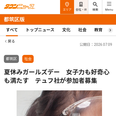
エリア
会社・IR
検索
Menu
都筑区版
すべて
トップニュース
文化
社会
教育
ス
戻る
公開日：2026.07.09
都筑区
社会
夏休みガールズデー 女子力も好奇心
も満たす テュフ社が参加者募集