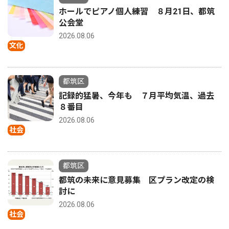
ホールでピアノ個人練習 ８月21日、都筑
公会堂
2026.08.06
文化
都筑区
記録的猛暑、今年も ７月平均気温、過去
８番目
2026.08.06
社会
都筑区
都筑の未来に意見募集 区プラン改定の検
討に
2026.08.06
社会