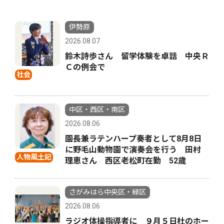
伊勢原
2026.08.07
鈴木詩歩さん 留学体験を卓話 中央Ｒ
Ｃの例会で
社会
中区・西区・南区
2026.08.06
園長兼ラテンハープ奏者として8月8日
に野毛山動物園で演奏会を行う 田村
人物風土記
理恵さん 西区老松町在勤 52歳
さがみはら中央区・緑区
2026.08.06
ラジオ体操指導者に ９月５日杜のホー