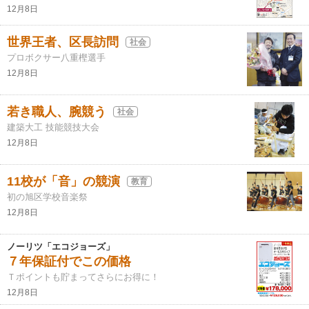
12月8日
世界王者、区長訪問
社会
プロボクサー八重樫選手
12月8日
若き職人、腕競う
社会
建築大工 技能競技大会
12月8日
11校が「音」の競演
教育
初の旭区学校音楽祭
12月8日
ノーリツ「エコジョーズ」
７年保証付でこの価格
Ｔポイントも貯まってさらにお得に！
12月8日