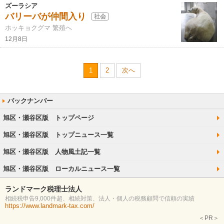
ズーラシア
バリーバが仲間入り
社会
ホッキョクグマ 繁殖へ
12月8日
1
2
次へ
旭区・瀬谷区版 トップページ
旭区・瀬谷区版 トップニュース一覧
旭区・瀬谷区版 人物風土記一覧
旭区・瀬谷区版 ローカルニュース一覧
ランドマーク税理士法人
相続税申告9,000件超、相続対策、法人・個人の税務顧問で信頼の実績
https://www.landmark-tax.com/
＜PR＞