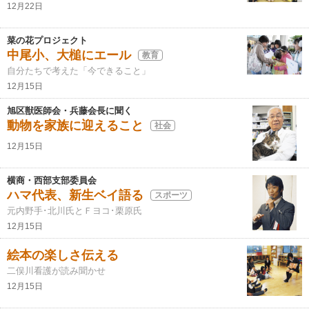
12月22日
菜の花プロジェクト
中尾小、大槌にエール
教育
自分たちで考えた「今できること」
12月15日
旭区獣医師会・兵藤会長に聞く
動物を家族に迎えること
社会
12月15日
横商・西部支部委員会
ハマ代表、新生ベイ語る
スポーツ
元内野手･北川氏とＦヨコ･栗原氏
12月15日
絵本の楽しさ伝える
二俣川看護が読み聞かせ
12月15日