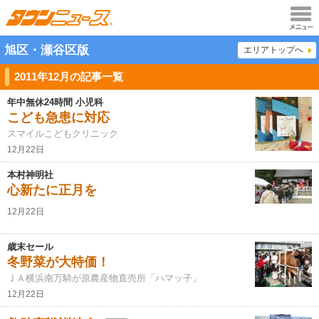
メニュ
旭区・瀬谷区版
エリアトップへ
ー
2011年12月の記事一覧
年中無休24時間 小児科
こども急患に対応
スマイルこどもクリニック
12月22日
本村神明社
心新たに正月を
12月22日
歳末セール
冬野菜が大特価！
ＪＡ横浜南万騎が原農産物直売所「ハマッ子」
12月22日