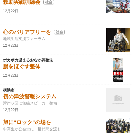
救助実戦訓練会
社会
12月22日
心のバリアフリーを
社会
地域生活支援フォーラム
12月22日
ポカポカ温まるおなか調整法
腸をほぐす整体
12月22日
横浜市
初の津波警報システム
湾岸６区に無線スピーカー整備
12月22日
旭に"ロック"の場を
中高生が公会堂に 世代間交流も