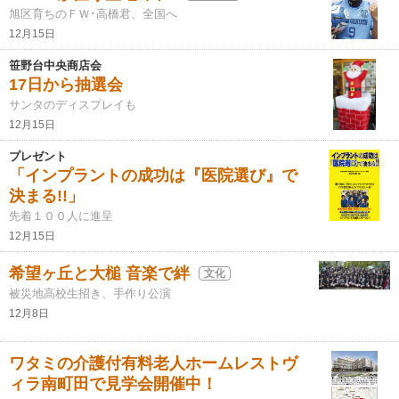
旭区育ちのＦＷ･高橋君、全国へ
12月15日
笹野台中央商店会
17日から抽選会
サンタのディスプレイも
12月15日
プレゼント
「インプラントの成功は『医院選び』で
決まる!!」
先着１００人に進呈
12月15日
希望ヶ丘と大槌 音楽で絆
文化
被災地高校生招き、手作り公演
12月8日
ワタミの介護付有料老人ホームレストヴ
ィラ南町田で見学会開催中！