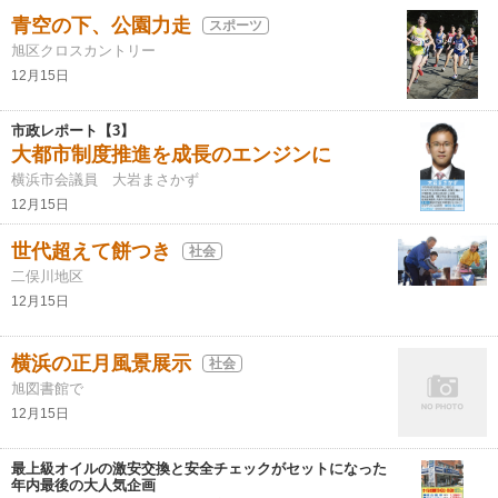
青空の下、公園力走
スポーツ
旭区クロスカントリー
12月15日
市政レポート【3】
大都市制度推進を成長のエンジンに
横浜市会議員 大岩まさかず
12月15日
世代超えて餅つき
社会
二俣川地区
12月15日
横浜の正月風景展示
社会
旭図書館で
12月15日
最上級オイルの激安交換と安全チェックがセットになった
年内最後の大人気企画