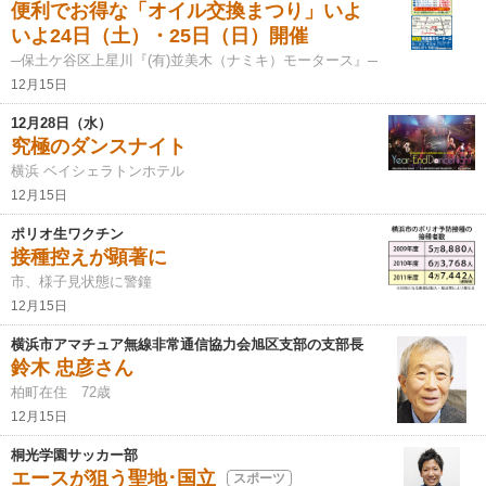
便利でお得な「オイル交換まつり」いよ
いよ24日（土）・25日（日）開催
─保土ケ谷区上星川『(有)並美木（ナミキ）モータース』─
12月15日
12月28日（水）
究極のダンスナイト
横浜 ベイシェラトンホテル
12月15日
ポリオ生ワクチン
接種控えが顕著に
市、様子見状態に警鐘
12月15日
横浜市アマチュア無線非常通信協力会旭区支部の支部長
鈴木 忠彦さん
柏町在住 72歳
12月15日
桐光学園サッカー部
エースが狙う聖地･国立
スポーツ