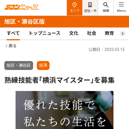
エリア
会社・IR
検索
Menu
旭区・瀬谷区版
すべて
トップニュース
文化
社会
教育
ス
戻る
公開日：2025.03.15
旭区・瀬谷区
経済
熟練技能者｢横浜マイスター｣を募集