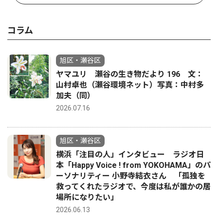
コラム
旭区・瀬谷区
ヤマユリ 瀬谷の生き物だより 196 文：
山村卓也（瀬谷環境ネット）写真：中村多
加夫（同）
2026.07.16
旭区・瀬谷区
横浜「注目の人」インタビュー ラジオ日
本「Happy Voice ! from YOKOHAMA」のパ
ーソナリティー 小野寺結衣さん 「孤独を
救ってくれたラジオで、今度は私が誰かの居
場所になりたい」
2026.06.13