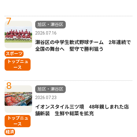
7
旭区・瀬谷区
2026.07.16
瀬谷区の中学生軟式野球チーム 2年連続で
全国の舞台へ 堅守で勝利狙う
スポーツ
トップニュ
ース
8
旭区・瀬谷区
2026.07.23
イオンスタイル三ツ境 48年親しまれた店
舗新装 生鮮や総菜を拡充
トップニュ
ース
経済