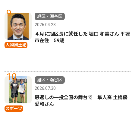
9
旭区・瀬谷区
2026.04.23
４月に旭区長に就任した 堀口 和美さん 平塚
市在住 59歳
人物風土記
10
旭区・瀬谷区
2026.07.30
恩返しの一投全国の舞台で 隼人高 土橋優
愛和さん
スポーツ