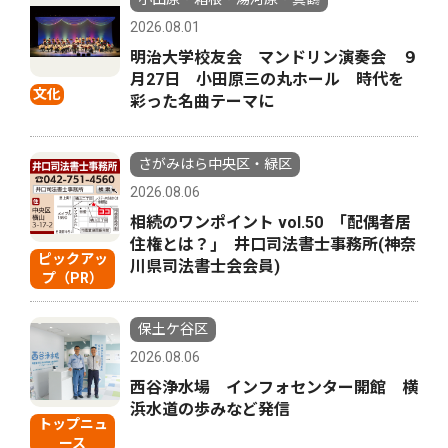
2026.08.01
明治大学校友会 マンドリン演奏会 ９
月27日 小田原三の丸ホール 時代を
文化
彩った名曲テーマに
さがみはら中央区・緑区
2026.08.06
相続のワンポイント vol.50 ｢配偶者居
住権とは？｣ 井口司法書士事務所(神奈
ピックアッ
川県司法書士会会員)
プ（PR）
保土ケ谷区
2026.08.06
西谷浄水場 インフォセンター開館 横
浜水道の歩みなど発信
トップニュ
ース