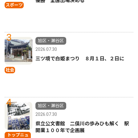
優勝 全国出場決める
スポーツ
3
旭区・瀬谷区
2026.07.30
三ツ境で白姫まつり ８月１日、２日に
社会
4
旭区・瀬谷区
2026.07.30
県立公文書館 二俣川の歩みひも解く 駅
開業１００年で企画展
トップニュ