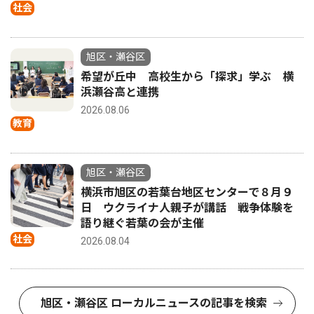
社会
旭区・瀬谷区
希望が丘中 高校生から「探求」学ぶ 横
浜瀬谷高と連携
2026.08.06
教育
旭区・瀬谷区
横浜市旭区の若葉台地区センターで８月９
日 ウクライナ人親子が講話 戦争体験を
語り継ぐ若葉の会が主催
社会
2026.08.04
旭区・瀬谷区 ローカルニュースの記事を検索