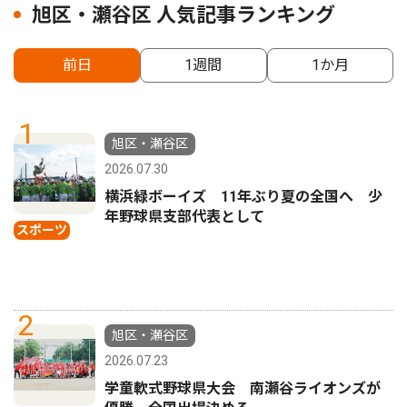
旭区・瀬谷区 人気記事ランキング
前日
1週間
1か月
1
旭区・瀬谷区
2026.07.30
横浜緑ボーイズ 11年ぶり夏の全国へ 少
年野球県支部代表として
スポーツ
2
旭区・瀬谷区
2026.07.23
学童軟式野球県大会 南瀬谷ライオンズが