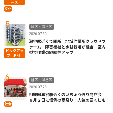
ース
文化
5
旭区・瀬谷区
2026.07.30
瀬谷駅近くで開所 地域作業所クラウドフ
ァーム 障害福祉と水耕栽培が融合 室内
ピックアッ
型で作業の継続性アップ
プ（PR）
6
旭区・瀬谷区
2026.07.28
相鉄線瀬谷駅近くのいちょう通り商店会
８月２日に恒例の夏祭り 人気の富くじも
社会