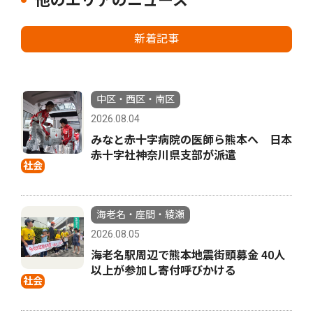
他のエリアのニュース
新着記事
中区・西区・南区
2026.08.04
みなと赤十字病院の医師ら熊本へ 日本
赤十字社神奈川県支部が派遣
社会
海老名・座間・綾瀬
2026.08.05
海老名駅周辺で熊本地震街頭募金 40人
以上が参加し寄付呼びかける
社会