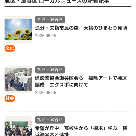
旭区・瀬谷区 ローカルニュースの新着記事
旭区・瀬谷区
追分・矢指市民の森 大輪のひまわり見頃
2026.08.06
文化
旭区・瀬谷区
建設業協会瀬谷区会ら 掃除アートで機運
醸成 エクスポに向けて
2026.08.06
社会
旭区・瀬谷区
希望が丘中 高校生から「探求」学ぶ 横
浜瀬谷高と連携