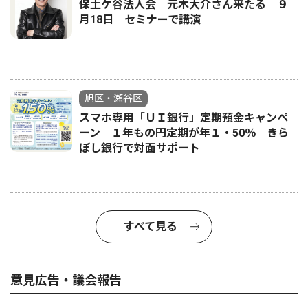
保土ケ谷法人会 元木大介さん来たる ９
月18日 セミナーで講演
旭区・瀬谷区
スマホ専用「ＵＩ銀行」定期預金キャンペ
ーン １年もの円定期が年１・50％ きら
ぼし銀行で対面サポート
すべて見る
意見広告・議会報告