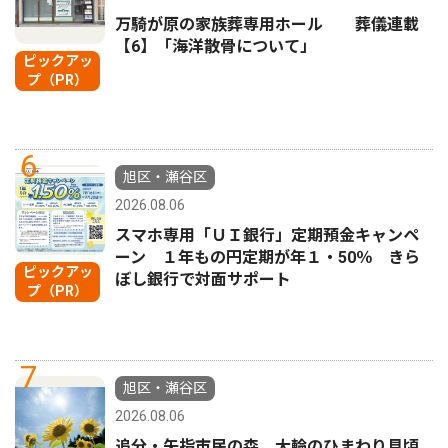
万騎が原の家族葬専用ホール 葬儀連載
【6】「海洋散骨について」
ピックアッ
プ（PR）
6
旭区・瀬谷区
2026.08.06
スマホ専用「ＵＩ銀行」定期預金キャンペ
ーン １年もの円定期が年１・50％ きら
ピックアッ
ぼし銀行で対面サポート
プ（PR）
7
旭区・瀬谷区
2026.08.06
追分・矢指市民の森 大輪のひまわり見頃