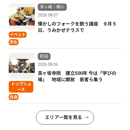
茅ヶ崎・寒川
2026.08.07
懐かしのフォークを歌う講座 ９月５
日、うみかぜテラスで
イベント
文化
町田
2026.08.06
高ヶ坂寺院 建立500年 今は「学びの
場」 地域に開放 若者ら集う
トップニュ
ース
社会
エリア一覧を見る