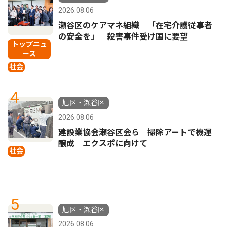
2026.08.06
瀬谷区のケアマネ組織 「在宅介護従事者
の安全を」 殺害事件受け国に要望
トップニュ
ース
社会
4
旭区・瀬谷区
2026.08.06
建設業協会瀬谷区会ら 掃除アートで機運
醸成 エクスポに向けて
社会
5
旭区・瀬谷区
2026.08.06