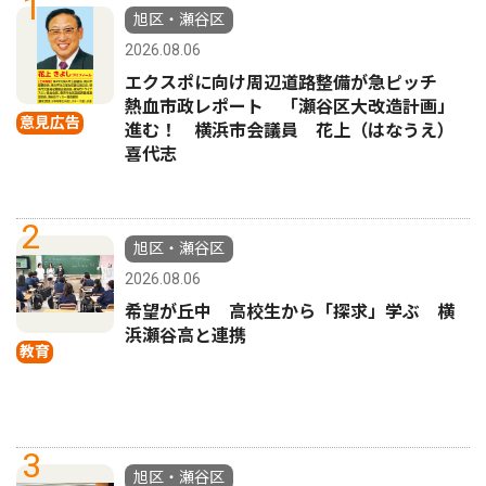
1
旭区・瀬谷区
2026.08.06
エクスポに向け周辺道路整備が急ピッチ
熱血市政レポート 「瀬谷区大改造計画」
意見広告
進む！ 横浜市会議員 花上（はなうえ）
喜代志
2
旭区・瀬谷区
2026.08.06
希望が丘中 高校生から「探求」学ぶ 横
浜瀬谷高と連携
教育
3
旭区・瀬谷区