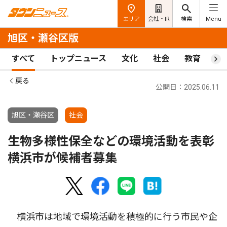
エリア
会社・IR
検索
Menu
旭区・瀬谷区版
すべて
トップニュース
文化
社会
教育
ス
戻る
公開日：2025.06.11
旭区・瀬谷区
社会
生物多様性保全などの環境活動を表彰
横浜市が候補者募集
横浜市は地域で環境活動を積極的に行う市民や企