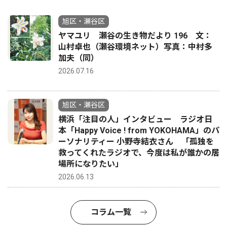
旭区・瀬谷区
ヤマユリ 瀬谷の生き物だより 196 文：
山村卓也（瀬谷環境ネット）写真：中村多
加夫（同）
2026.07.16
旭区・瀬谷区
横浜「注目の人」インタビュー ラジオ日
本「Happy Voice ! from YOKOHAMA」のパ
ーソナリティー 小野寺結衣さん 「孤独を
救ってくれたラジオで、今度は私が誰かの居
場所になりたい」
2026.06.13
コラム一覧