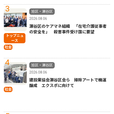
3
旭区・瀬谷区
2026.08.06
瀬谷区のケアマネ組織 「在宅介護従事者
の安全を」 殺害事件受け国に要望
トップニュ
ース
社会
4
旭区・瀬谷区
2026.08.06
建設業協会瀬谷区会ら 掃除アートで機運
醸成 エクスポに向けて
社会