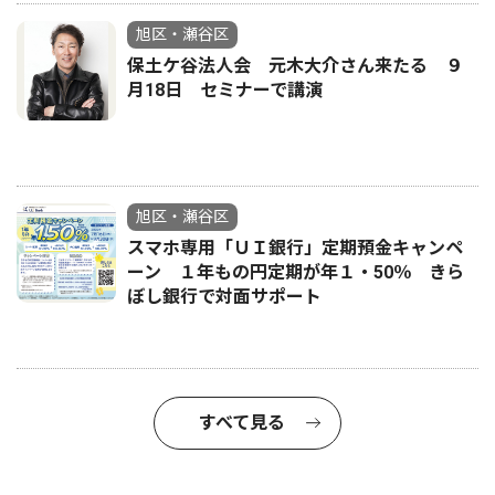
旭区・瀬谷区
保土ケ谷法人会 元木大介さん来たる ９
月18日 セミナーで講演
旭区・瀬谷区
スマホ専用「ＵＩ銀行」定期預金キャンペ
ーン １年もの円定期が年１・50％ きら
ぼし銀行で対面サポート
すべて見る