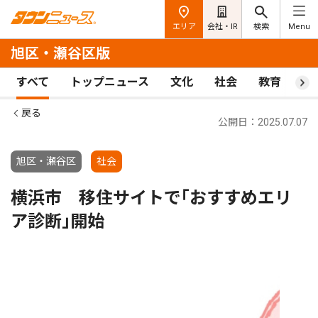
エリア
会社・IR
検索
Menu
旭区・瀬谷区版
すべて
トップニュース
文化
社会
教育
ス
戻る
公開日：2025.07.07
旭区・瀬谷区
社会
横浜市 移住サイトで｢おすすめエリ
ア診断｣開始