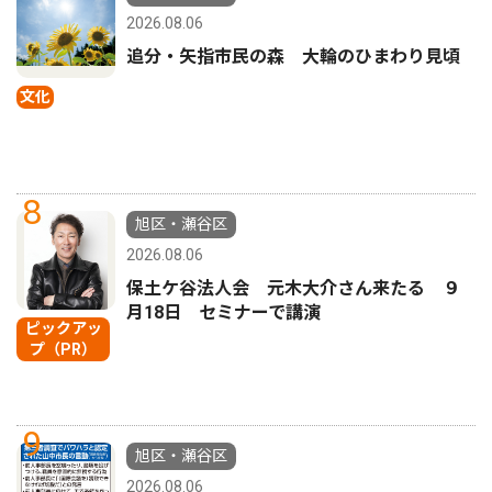
2026.08.06
追分・矢指市民の森 大輪のひまわり見頃
文化
8
旭区・瀬谷区
2026.08.06
保土ケ谷法人会 元木大介さん来たる ９
月18日 セミナーで講演
ピックアッ
プ（PR）
9
旭区・瀬谷区
2026.08.06