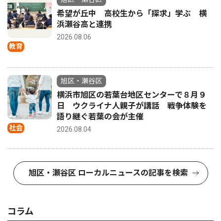
希望が丘中 高校生から「探求」学ぶ 横
浜瀬谷高と連携
2026.08.06
教育
旭区・瀬谷区
横浜市旭区の若葉台地区センターで８月９
日 ウクライナ人親子が講話 戦争体験を
語り継ぐ若葉の会が主催
社会
2026.08.04
旭区・瀬谷区 ローカルニュースの記事を検索
コラム