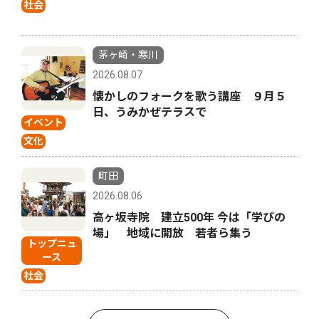
社会
茅ヶ崎・寒川
2026.08.07
懐かしのフォークを歌う講座 ９月５
日、うみかぜテラスで
イベント
文化
町田
2026.08.06
高ヶ坂寺院 建立500年 今は「学びの
場」 地域に開放 若者ら集う
トップニュ
ース
社会