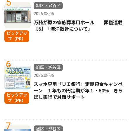
5
旭区・瀬谷区
2026.08.06
万騎が原の家族葬専用ホール 葬儀連載
【6】「海洋散骨について」
ピックアッ
プ（PR）
6
旭区・瀬谷区
2026.08.06
スマホ専用「ＵＩ銀行」定期預金キャンペ
ーン １年もの円定期が年１・50％ きら
ピックアッ
ぼし銀行で対面サポート
プ（PR）
7
旭区・瀬谷区