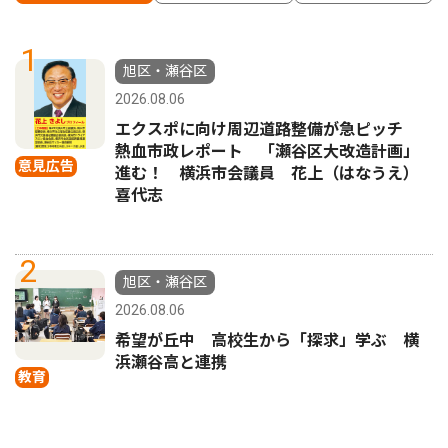
1
旭区・瀬谷区
2026.08.06
エクスポに向け周辺道路整備が急ピッチ
熱血市政レポート 「瀬谷区大改造計画」
意見広告
進む！ 横浜市会議員 花上（はなうえ）
喜代志
2
旭区・瀬谷区
2026.08.06
希望が丘中 高校生から「探求」学ぶ 横
浜瀬谷高と連携
教育