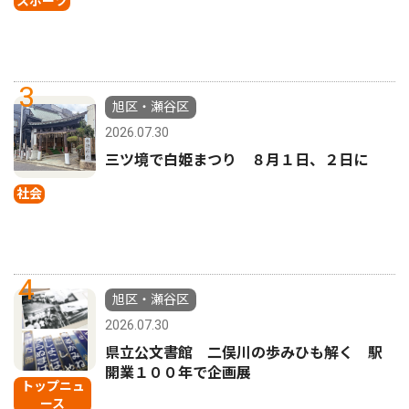
スポーツ
3
旭区・瀬谷区
2026.07.30
三ツ境で白姫まつり ８月１日、２日に
社会
4
旭区・瀬谷区
2026.07.30
県立公文書館 二俣川の歩みひも解く 駅
開業１００年で企画展
トップニュ
ース