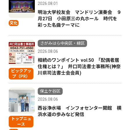
2026.08.01
明治大学校友会 マンドリン演奏会 ９
月27日 小田原三の丸ホール 時代を
文化
彩った名曲テーマに
さがみはら中央区・緑区
2026.08.06
相続のワンポイント vol.50 ｢配偶者居
住権とは？｣ 井口司法書士事務所(神奈
ピックアッ
川県司法書士会会員)
プ（PR）
保土ケ谷区
2026.08.06
西谷浄水場 インフォセンター開館 横
浜水道の歩みなど発信
トップニュ
ース