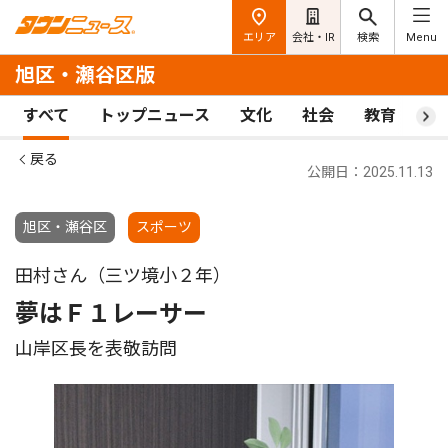
エリア
会社・IR
検索
Menu
旭区・瀬谷区版
すべて
トップニュース
文化
社会
教育
ス
戻る
公開日：2025.11.13
旭区・瀬谷区
スポーツ
田村さん（三ツ境小２年）
夢はＦ１レーサー
山岸区長を表敬訪問