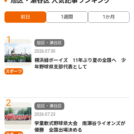
旭区・瀬谷区 人気記事ランキング
前日
1週間
1か月
1
旭区・瀬谷区
2026.07.30
横浜緑ボーイズ 11年ぶり夏の全国へ 少
年野球県支部代表として
スポーツ
2
旭区・瀬谷区
2026.07.23
学童軟式野球県大会 南瀬谷ライオンズが
優勝 全国出場決める