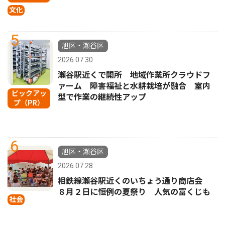
文化
5
旭区・瀬谷区
2026.07.30
瀬谷駅近くで開所 地域作業所クラウドフ
ァーム 障害福祉と水耕栽培が融合 室内
ピックアッ
型で作業の継続性アップ
プ（PR）
6
旭区・瀬谷区
2026.07.28
相鉄線瀬谷駅近くのいちょう通り商店会
８月２日に恒例の夏祭り 人気の富くじも
社会