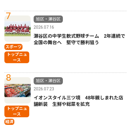
7
旭区・瀬谷区
2026.07.16
瀬谷区の中学生軟式野球チーム 2年連続で
全国の舞台へ 堅守で勝利狙う
スポーツ
トップニュ
ース
8
旭区・瀬谷区
2026.07.23
イオンスタイル三ツ境 48年親しまれた店
舗新装 生鮮や総菜を拡充
トップニュ
ース
経済