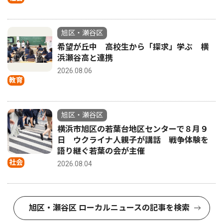
旭区・瀬谷区
希望が丘中 高校生から「探求」学ぶ 横
浜瀬谷高と連携
2026.08.06
教育
旭区・瀬谷区
横浜市旭区の若葉台地区センターで８月９
日 ウクライナ人親子が講話 戦争体験を
語り継ぐ若葉の会が主催
社会
2026.08.04
旭区・瀬谷区 ローカルニュースの記事を検索