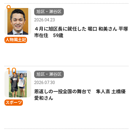
9
旭区・瀬谷区
2026.04.23
４月に旭区長に就任した 堀口 和美さん 平塚
市在住 59歳
人物風土記
10
旭区・瀬谷区
2026.07.30
恩返しの一投全国の舞台で 隼人高 土橋優
愛和さん
スポーツ