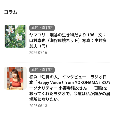
コラム
旭区・瀬谷区
ヤマユリ 瀬谷の生き物だより 196 文：
山村卓也（瀬谷環境ネット）写真：中村多
加夫（同）
2026.07.16
旭区・瀬谷区
横浜「注目の人」インタビュー ラジオ日
本「Happy Voice ! from YOKOHAMA」のパ
ーソナリティー 小野寺結衣さん 「孤独を
救ってくれたラジオで、今度は私が誰かの居
場所になりたい」
2026.06.13