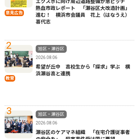
エクスポに向け周辺道路整備が急ピッチ
熱血市政レポート 「瀬谷区大改造計画」
意見広告
進む！ 横浜市会議員 花上（はなうえ）
喜代志
2
旭区・瀬谷区
2026.08.06
希望が丘中 高校生から「探求」学ぶ 横
浜瀬谷高と連携
教育
3
旭区・瀬谷区
2026.08.06
瀬谷区のケアマネ組織 「在宅介護従事者