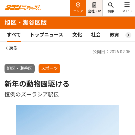
エリア
会社・IR
検索
Menu
旭区・瀬谷区版
すべて
トップニュース
文化
社会
教育
ス
戻る
公開日：2026.02.05
旭区・瀬谷区
スポーツ
新年の動物園駆ける
恒例のズーラシア駅伝