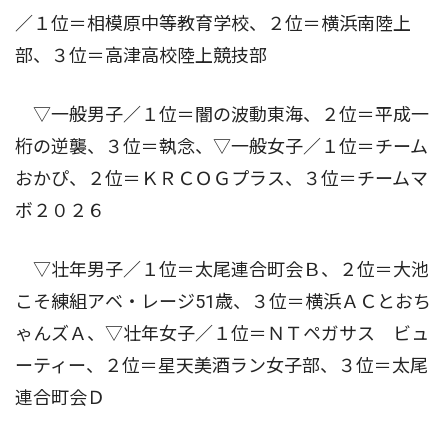
／１位＝相模原中等教育学校、２位＝横浜南陸上
部、３位＝高津高校陸上競技部
▽一般男子／１位＝闇の波動東海、２位＝平成一
桁の逆襲、３位＝執念、▽一般女子／１位＝チーム
おかぴ、２位＝ＫＲＣＯＧプラス、３位＝チームマ
ボ２０２６
▽壮年男子／１位＝太尾連合町会Ｂ、２位＝大池
こそ練組アベ・レージ51歳、３位＝横浜ＡＣとおち
ゃんズＡ、▽壮年女子／１位＝ＮＴペガサス ビュ
ーティー、２位＝星天美酒ラン女子部、３位＝太尾
連合町会Ｄ