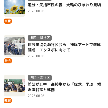
追分・矢指市民の森 大輪のひまわり見頃
2026.08.06
文化
旭区・瀬谷区
建設業協会瀬谷区会ら 掃除アートで機運
醸成 エクスポに向けて
2026.08.06
社会
旭区・瀬谷区
希望が丘中 高校生から「探求」学ぶ 横
浜瀬谷高と連携
2026.08.06
教育