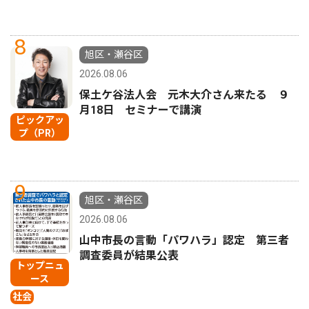
8
旭区・瀬谷区
2026.08.06
保土ケ谷法人会 元木大介さん来たる ９
月18日 セミナーで講演
ピックアッ
プ（PR）
9
旭区・瀬谷区
2026.08.06
山中市長の言動「パワハラ」認定 第三者
調査委員が結果公表
トップニュ
ース
社会