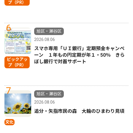
プ（PR）
6
旭区・瀬谷区
2026.08.06
スマホ専用「ＵＩ銀行」定期預金キャンペ
ーン １年もの円定期が年１・50％ きら
ピックアッ
ぼし銀行で対面サポート
プ（PR）
7
旭区・瀬谷区
2026.08.06
追分・矢指市民の森 大輪のひまわり見頃
文化