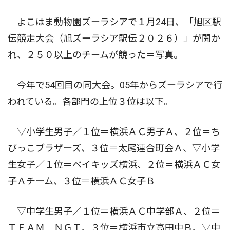
よこはま動物園ズーラシアで１月24日、「旭区駅
伝競走大会（旭ズーラシア駅伝２０２６）」が開か
れ、２５０以上のチームが競った＝写真。
今年で54回目の同大会。05年からズーラシアで行
われている。各部門の上位３位は以下。
▽小学生男子／１位＝横浜ＡＣ男子Ａ、２位＝ち
びっこブラザーズ、３位＝太尾連合町会Ａ、▽小学
生女子／１位＝ベイキッズ横浜、２位＝横浜ＡＣ女
子Ａチーム、３位＝横浜ＡＣ女子Ｂ
▽中学生男子／１位＝横浜ＡＣ中学部Ａ、２位＝
ＴＥＡＭ ＮＧＴ、３位＝横浜市立高田中Ｂ、▽中