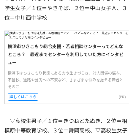
学生女子／１位＝やきそば、２位＝中山女子Ａ、３
位＝中川西中学校
横浜市ひきこもり総合支援・若者相談センターってどんな
ところ？ 最近までセンターを利用していた方にインタビ
ュー
横浜市はひきこもり状態にある方や生きづらさ、対人関係の悩み、
不登校、進路や就労への不安など、さまざまな悩みを抱える若者と
そのご...
詳しくはこちら
(PR)
▽高校生男子／１位＝きつねとたぬき、２位＝相
模原中等教育学校、３位＝舞岡高校、▽高校生女子