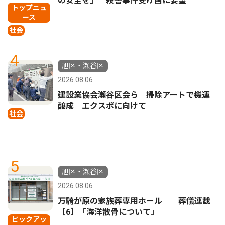
の安全を」 殺害事件受け国に要望
トップニュ
ース
社会
4
旭区・瀬谷区
2026.08.06
建設業協会瀬谷区会ら 掃除アートで機運
醸成 エクスポに向けて
社会
5
旭区・瀬谷区
2026.08.06
万騎が原の家族葬専用ホール 葬儀連載
【6】「海洋散骨について」
ピックアッ