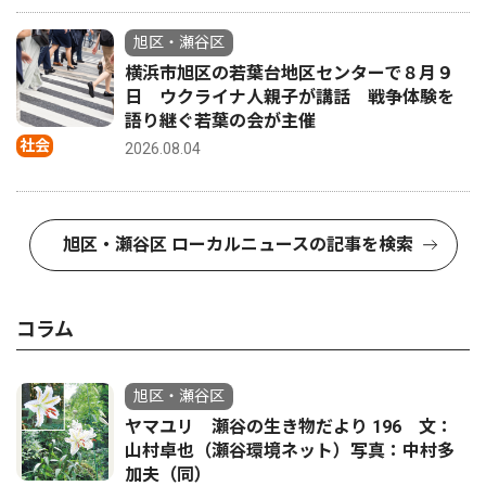
旭区・瀬谷区
横浜市旭区の若葉台地区センターで８月９
日 ウクライナ人親子が講話 戦争体験を
語り継ぐ若葉の会が主催
社会
2026.08.04
旭区・瀬谷区 ローカルニュースの記事を検索
コラム
旭区・瀬谷区
ヤマユリ 瀬谷の生き物だより 196 文：
山村卓也（瀬谷環境ネット）写真：中村多
加夫（同）