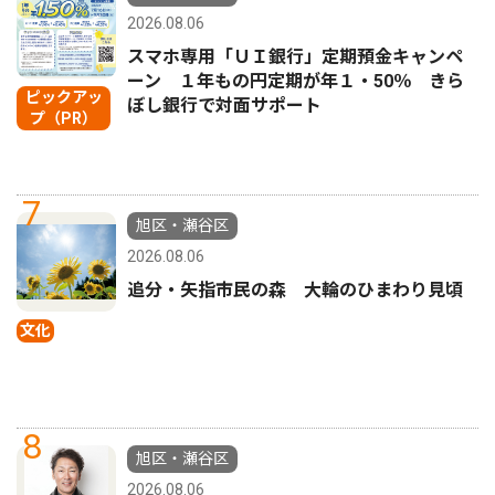
2026.08.06
スマホ専用「ＵＩ銀行」定期預金キャンペ
ーン １年もの円定期が年１・50％ きら
ピックアッ
ぼし銀行で対面サポート
プ（PR）
7
旭区・瀬谷区
2026.08.06
追分・矢指市民の森 大輪のひまわり見頃
文化
8
旭区・瀬谷区
2026.08.06