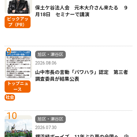
保土ケ谷法人会 元木大介さん来たる ９
月18日 セミナーで講演
ピックアッ
プ（PR）
9
旭区・瀬谷区
2026.08.06
山中市長の言動「パワハラ」認定 第三者
調査委員が結果公表
トップニュ
ース
社会
10
旭区・瀬谷区
2026.07.30
横浜緑ボーイズ 11年ぶり夏の全国へ 少