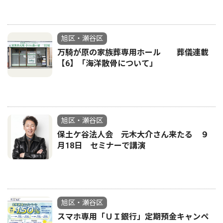
旭区・瀬谷区
万騎が原の家族葬専用ホール 葬儀連載
【6】「海洋散骨について」
旭区・瀬谷区
保土ケ谷法人会 元木大介さん来たる ９
月18日 セミナーで講演
旭区・瀬谷区
スマホ専用「ＵＩ銀行」定期預金キャンペ