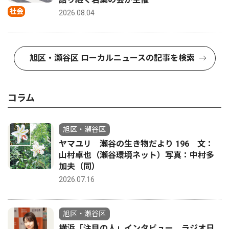
社会
2026.08.04
旭区・瀬谷区 ローカルニュースの記事を検索
コラム
旭区・瀬谷区
ヤマユリ 瀬谷の生き物だより 196 文：
山村卓也（瀬谷環境ネット）写真：中村多
加夫（同）
2026.07.16
旭区・瀬谷区
横浜「注目の人」インタビュー ラジオ日