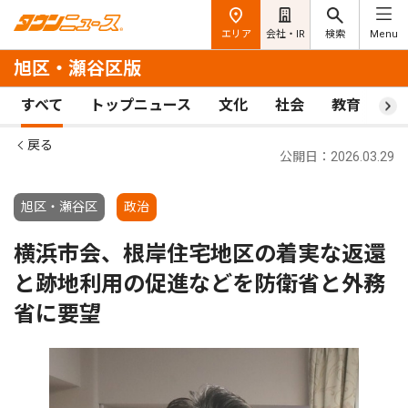
エリア
会社・IR
検索
Menu
旭区・瀬谷区版
すべて
トップニュース
文化
社会
教育
ス
戻る
公開日：2026.03.29
旭区・瀬谷区
政治
横浜市会、根岸住宅地区の着実な返還
と跡地利用の促進などを防衛省と外務
省に要望