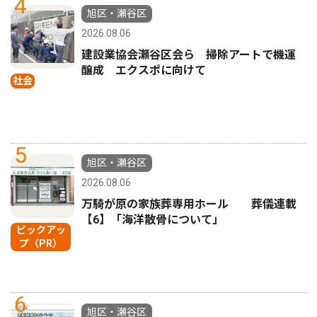
4
旭区・瀬谷区
2026.08.06
建設業協会瀬谷区会ら 掃除アートで機運
醸成 エクスポに向けて
社会
5
旭区・瀬谷区
2026.08.06
万騎が原の家族葬専用ホール 葬儀連載
【6】「海洋散骨について」
ピックアッ
プ（PR）
6
旭区・瀬谷区