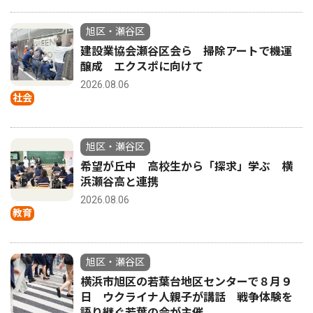
旭区・瀬谷区
建設業協会瀬谷区会ら 掃除アートで機運
醸成 エクスポに向けて
2026.08.06
社会
旭区・瀬谷区
希望が丘中 高校生から「探求」学ぶ 横
浜瀬谷高と連携
2026.08.06
教育
旭区・瀬谷区
横浜市旭区の若葉台地区センターで８月９
日 ウクライナ人親子が講話 戦争体験を
語り継ぐ若葉の会が主催