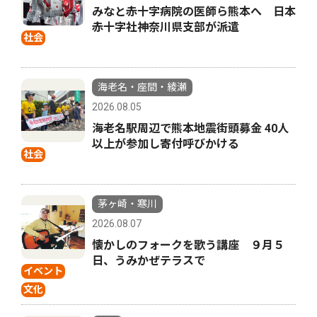
みなと赤十字病院の医師ら熊本へ 日本
赤十字社神奈川県支部が派遣
社会
海老名・座間・綾瀬
2026.08.05
海老名駅周辺で熊本地震街頭募金 40人
以上が参加し寄付呼びかける
社会
茅ヶ崎・寒川
2026.08.07
懐かしのフォークを歌う講座 ９月５
日、うみかぜテラスで
イベント
文化