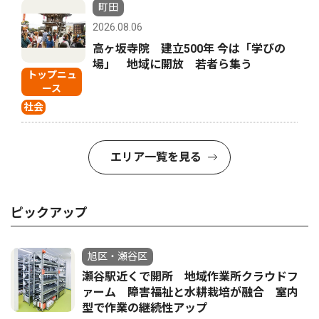
町田
2026.08.06
高ヶ坂寺院 建立500年 今は「学びの
場」 地域に開放 若者ら集う
トップニュ
ース
社会
エリア一覧を見る
ピックアップ
旭区・瀬谷区
瀬谷駅近くで開所 地域作業所クラウドフ
ァーム 障害福祉と水耕栽培が融合 室内
型で作業の継続性アップ