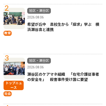
2
旭区・瀬谷区
2026.08.06
希望が丘中 高校生から「探求」学ぶ 横
浜瀬谷高と連携
教育
3
旭区・瀬谷区
2026.08.06
瀬谷区のケアマネ組織 「在宅介護従事者
の安全を」 殺害事件受け国に要望
トップニュ
ース
社会