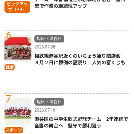
ピックアッ
型で作業の継続性アップ
プ（PR）
6
旭区・瀬谷区
2026.07.28
相鉄線瀬谷駅近くのいちょう通り商店会
８月２日に恒例の夏祭り 人気の富くじも
社会
7
旭区・瀬谷区
2026.07.16
瀬谷区の中学生軟式野球チーム 2年連続で
全国の舞台へ 堅守で勝利狙う
スポーツ