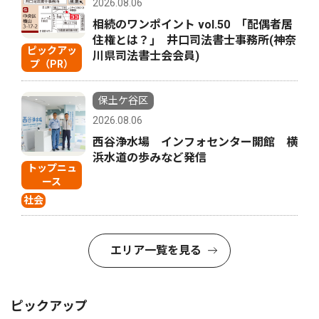
2026.08.06
相続のワンポイント vol.50 ｢配偶者居
住権とは？｣ 井口司法書士事務所(神奈
ピックアッ
川県司法書士会会員)
プ（PR）
保土ケ谷区
2026.08.06
西谷浄水場 インフォセンター開館 横
浜水道の歩みなど発信
トップニュ
ース
社会
エリア一覧を見る
ピックアップ