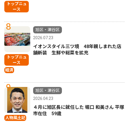
トップニュ
ース
8
旭区・瀬谷区
2026.07.23
イオンスタイル三ツ境 48年親しまれた店
舗新装 生鮮や総菜を拡充
トップニュ
ース
経済
9
旭区・瀬谷区
2026.04.23
４月に旭区長に就任した 堀口 和美さん 平塚
市在住 59歳
人物風土記