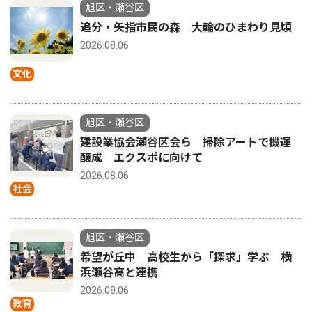
旭区・瀬谷区
追分・矢指市民の森 大輪のひまわり見頃
2026.08.06
文化
旭区・瀬谷区
建設業協会瀬谷区会ら 掃除アートで機運
醸成 エクスポに向けて
2026.08.06
社会
旭区・瀬谷区
希望が丘中 高校生から「探求」学ぶ 横
浜瀬谷高と連携
2026.08.06
教育