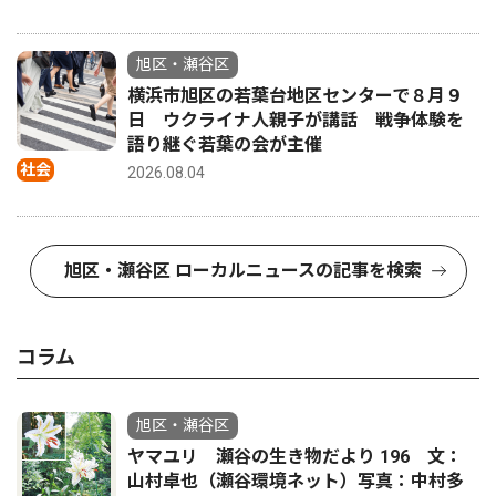
旭区・瀬谷区
横浜市旭区の若葉台地区センターで８月９
日 ウクライナ人親子が講話 戦争体験を
語り継ぐ若葉の会が主催
社会
2026.08.04
旭区・瀬谷区 ローカルニュースの記事を検索
コラム
旭区・瀬谷区
ヤマユリ 瀬谷の生き物だより 196 文：
山村卓也（瀬谷環境ネット）写真：中村多