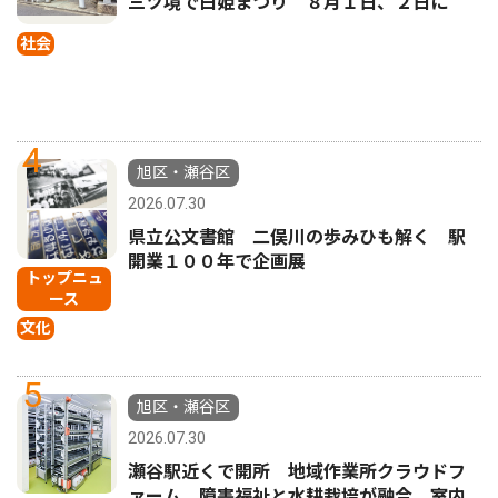
三ツ境で白姫まつり ８月１日、２日に
社会
4
旭区・瀬谷区
2026.07.30
県立公文書館 二俣川の歩みひも解く 駅
開業１００年で企画展
トップニュ
ース
文化
5
旭区・瀬谷区
2026.07.30
瀬谷駅近くで開所 地域作業所クラウドフ
ァーム 障害福祉と水耕栽培が融合 室内