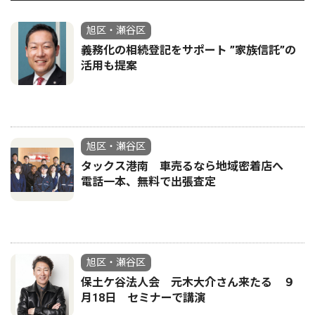
旭区・瀬谷区
義務化の相続登記をサポート ”家族信託”の
活用も提案
旭区・瀬谷区
タックス港南 車売るなら地域密着店へ
電話一本、無料で出張査定
旭区・瀬谷区
保土ケ谷法人会 元木大介さん来たる ９
月18日 セミナーで講演