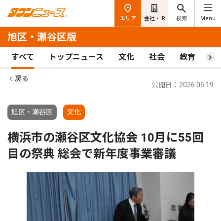
エリア
会社・IR
検索
Menu
旭区・瀬谷区版
すべて
トップニュース
文化
社会
教育
ス
戻る
公開日：2026.05.19
旭区・瀬谷区
文化
横浜市の瀬谷区文化協会 10月に55回
目の祭典 総会で新年度事業審議