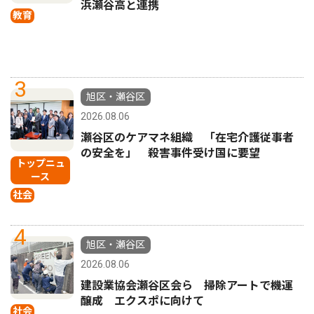
浜瀬谷高と連携
教育
3
旭区・瀬谷区
2026.08.06
瀬谷区のケアマネ組織 「在宅介護従事者
の安全を」 殺害事件受け国に要望
トップニュ
ース
社会
4
旭区・瀬谷区
2026.08.06
建設業協会瀬谷区会ら 掃除アートで機運
醸成 エクスポに向けて
社会