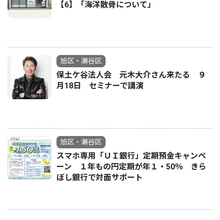
【6】「海洋散骨について」
旭区・瀬谷区
保土ケ谷法人会 元木大介さん来たる ９
月18日 セミナーで講演
旭区・瀬谷区
スマホ専用「ＵＩ銀行」定期預金キャンペ
ーン １年もの円定期が年１・50％ きら
ぼし銀行で対面サポート