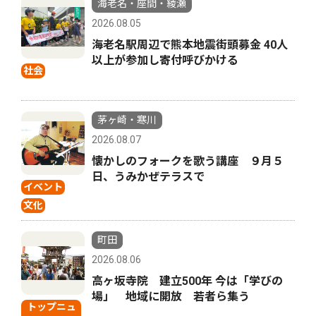
海老名・座間・綾瀬
2026.08.05
海老名駅周辺で熊本地震街頭募金 40人
以上が参加し寄付呼びかける
社会
茅ヶ崎・寒川
2026.08.07
懐かしのフォークを歌う講座 ９月５
日、うみかぜテラスで
イベント
文化
町田
2026.08.06
高ヶ坂寺院 建立500年 今は「学びの
場」 地域に開放 若者ら集う
トップニュ