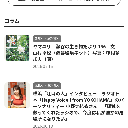
コラム
旭区・瀬谷区
ヤマユリ 瀬谷の生き物だより 196 文：
山村卓也（瀬谷環境ネット）写真：中村多
加夫（同）
2026.07.16
旭区・瀬谷区
横浜「注目の人」インタビュー ラジオ日
本「Happy Voice ! from YOKOHAMA」のパ
ーソナリティー 小野寺結衣さん 「孤独を
救ってくれたラジオで、今度は私が誰かの居
場所になりたい」
2026.06.13