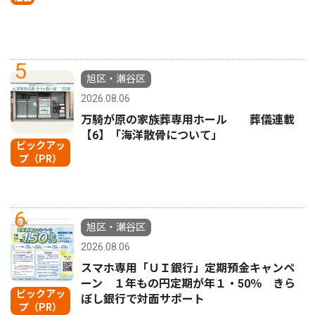
5
旭区・瀬谷区
2026.08.06
万騎が原の家族葬専用ホール 葬儀連載
【6】「海洋散骨について」
ピックアッ
プ（PR）
6
旭区・瀬谷区
2026.08.06
スマホ専用「ＵＩ銀行」定期預金キャンペ
ーン １年もの円定期が年１・50％ きら
ピックアッ
ぼし銀行で対面サポート
プ（PR）