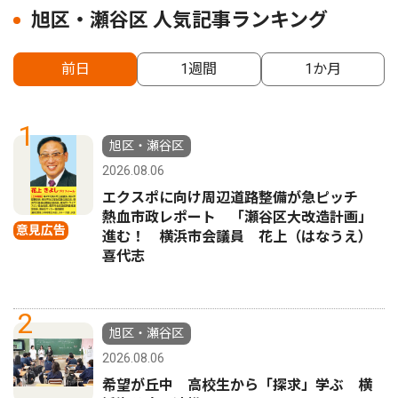
旭区・瀬谷区 人気記事ランキング
前日
1週間
1か月
1
旭区・瀬谷区
2026.08.06
エクスポに向け周辺道路整備が急ピッチ
熱血市政レポート 「瀬谷区大改造計画」
意見広告
進む！ 横浜市会議員 花上（はなうえ）
喜代志
2
旭区・瀬谷区
2026.08.06
希望が丘中 高校生から「探求」学ぶ 横