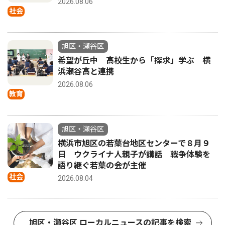
2026.08.06
社会
旭区・瀬谷区
希望が丘中 高校生から「探求」学ぶ 横
浜瀬谷高と連携
2026.08.06
教育
旭区・瀬谷区
横浜市旭区の若葉台地区センターで８月９
日 ウクライナ人親子が講話 戦争体験を
語り継ぐ若葉の会が主催
社会
2026.08.04
旭区・瀬谷区 ローカルニュースの記事を検索