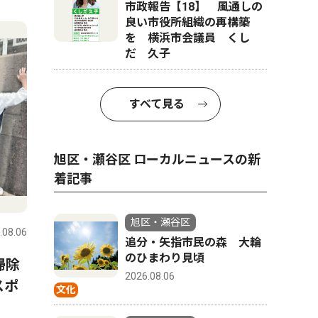
4
市政報告【18】 風通しの
5
良い市役所組織の再構築
を 横浜市会議員 くし
だ 久子
すべて見る
旭区・瀬谷区 ローカルニュースの新
着記事
トップニュース
社会
ピックアッ
旭区・瀬谷区
.08.06
旭区・瀬谷区
2026.08.06
旭区・瀬谷
追分・矢指市民の森 大輪
のひまわり見頃
掃除
瀬谷区のケアマネ組織 「在
保土ケ谷
2026.08.06
スポ
宅介護従事者の安全を」 殺
ん来たる
文化
害事件受け国に要望
ーで講演