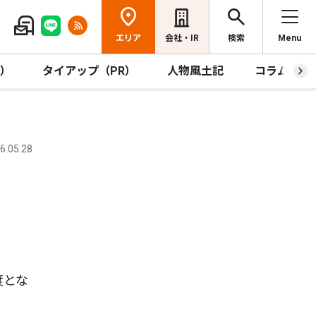
エリア
会社・IR
検索
Menu
R）
タイアップ（PR）
人物風土記
コラム
.05.28
度とな