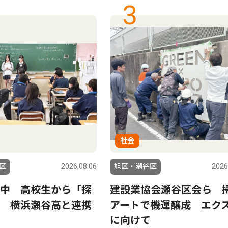
3
社会
区
2026.08.06
旭区・瀬谷区
2026
中 高校生から「探
建設業協会瀬谷区会ら 
 横浜瀬谷高と連携
アートで機運醸成 エク
に向けて