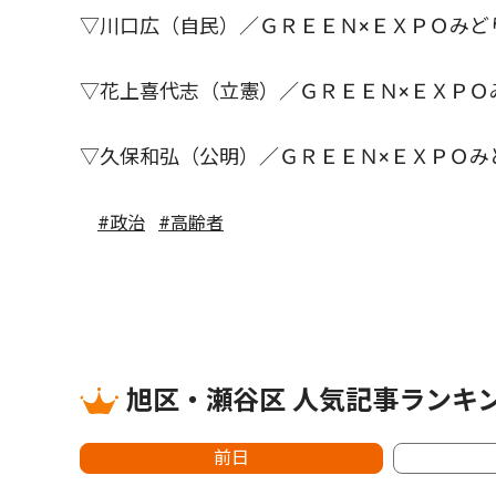
▽川口広（自民）／ＧＲＥＥＮ×ＥＸＰＯみど
▽花上喜代志（立憲）／ＧＲＥＥＮ×ＥＸＰＯ
▽久保和弘（公明）／ＧＲＥＥＮ×ＥＸＰＯみ
#政治
#高齢者
旭区・瀬谷区 人気記事ランキ
前日