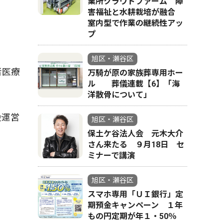
業所クラウドファーム 障
害福祉と水耕栽培が融合
室内型で作業の継続性アッ
プ
旭区・瀬谷区
者医療
万騎が原の家族葬専用ホー
ル 葬儀連載【6】「海
洋散骨について」
会運営
旭区・瀬谷区
保土ケ谷法人会 元木大介
さん来たる ９月18日 セ
ミナーで講演
旭区・瀬谷区
スマホ専用「ＵＩ銀行」定
期預金キャンペーン １年
もの円定期が年１・50％