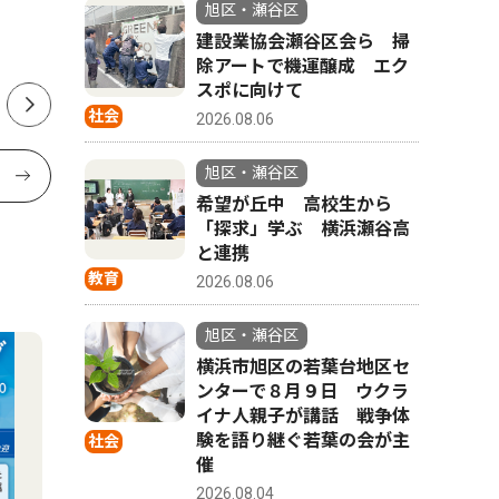
旭区・瀬谷区
建設業協会瀬谷区会ら 掃
除アートで機運醸成 エク
スポに向けて
社会
2026.08.06
旭区・瀬谷区
希望が丘中 高校生から
「探求」学ぶ 横浜瀬谷高
と連携
教育
2026.08.06
旭区・瀬谷区
横浜市旭区の若葉台地区セ
ンターで８月９日 ウクラ
イナ人親子が講話 戦争体
験を語り継ぐ若葉の会が主
社会
催
2026.08.04