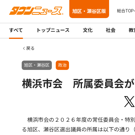
旭区・瀬谷区版
総合TOP
すべて
トップニュース
文化
社会
教
戻る
旭区・瀬谷区
政治
横浜市会 所属委員会が
横浜市会の２０２６年度の常任委員会・特別
る旭区、瀬谷区選出議員の所属は以下の通り