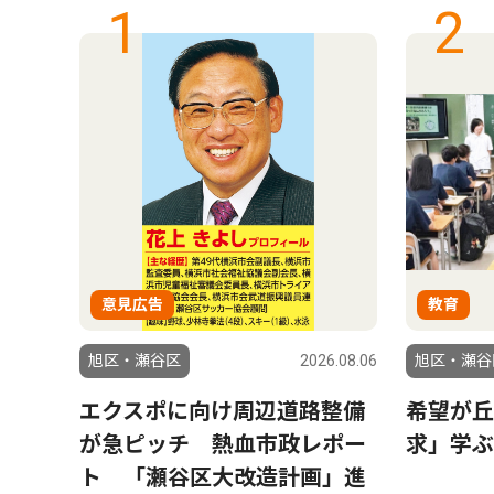
1
2
意見広告
教育
6.07.30
旭区・瀬谷区
2026.08.06
旭区・瀬谷
り夏
エクスポに向け周辺道路整備
希望が丘
部代
が急ピッチ 熱血市政レポー
求」学ぶ
ト 「瀬谷区大改造計画」進