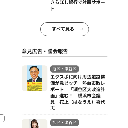
きらぼし銀行で対面サポー
ト
すべて見る
意見広告・議会報告
旭区・瀬谷区
エクスポに向け周辺道路整
備が急ピッチ 熱血市政レ
ポート 「瀬谷区大改造計
画」進む！ 横浜市会議
員 花上（はなうえ）喜代
志
旭区・瀬谷区