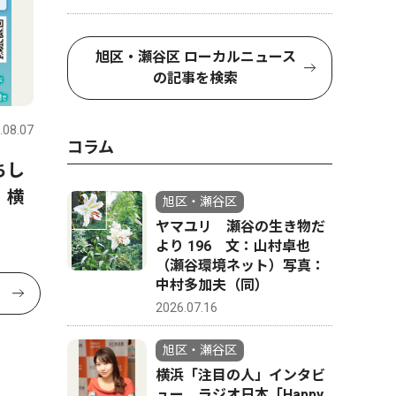
旭区・瀬谷区 ローカルニュース
の記事を検索
.08.07
コラム
ちし
、横
旭区・瀬谷区
ヤマユリ 瀬谷の生き物だ
より 196 文：山村卓也
（瀬谷環境ネット）写真：
中村多加夫（同）
2026.07.16
旭区・瀬谷区
横浜「注目の人」インタビ
ュー ラジオ日本「Happy