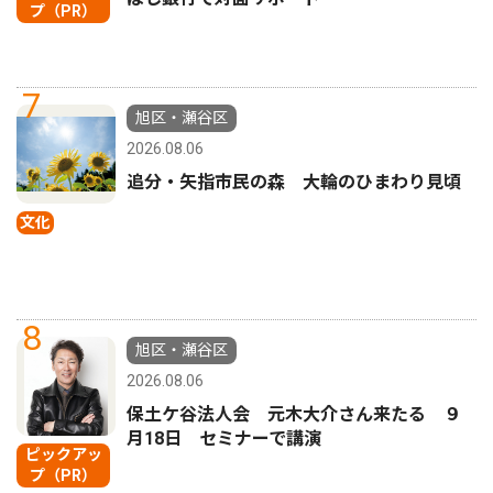
プ（PR）
7
旭区・瀬谷区
2026.08.06
追分・矢指市民の森 大輪のひまわり見頃
文化
8
旭区・瀬谷区
2026.08.06
保土ケ谷法人会 元木大介さん来たる ９
月18日 セミナーで講演
ピックアッ
プ（PR）