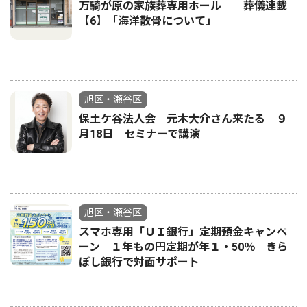
万騎が原の家族葬専用ホール 葬儀連載
【6】「海洋散骨について」
旭区・瀬谷区
保土ケ谷法人会 元木大介さん来たる ９
月18日 セミナーで講演
旭区・瀬谷区
スマホ専用「ＵＩ銀行」定期預金キャンペ
ーン １年もの円定期が年１・50％ きら
ぼし銀行で対面サポート