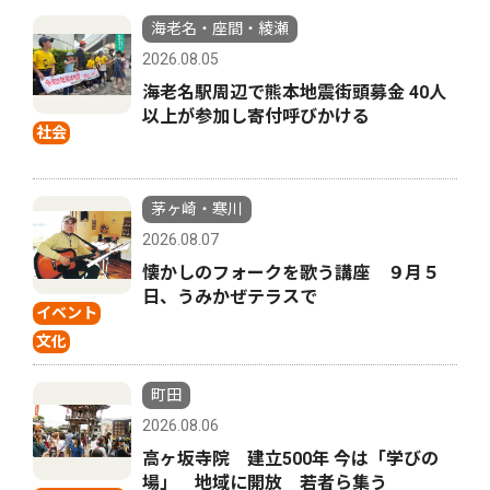
海老名・座間・綾瀬
2026.08.05
海老名駅周辺で熊本地震街頭募金 40人
以上が参加し寄付呼びかける
社会
茅ヶ崎・寒川
2026.08.07
懐かしのフォークを歌う講座 ９月５
日、うみかぜテラスで
イベント
文化
町田
2026.08.06
高ヶ坂寺院 建立500年 今は「学びの
場」 地域に開放 若者ら集う