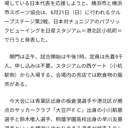
場している日本代表を応援しようと、横浜市と横浜
市スポーツ協会は、6月21日（日）に行われるグル
ープステージ第2戦、日本対チュニジアのパブリッ
クビューイングを日産スタジアム＝港北区小机町＝
で行うと発表した。
開門は正午、試合開始は午後1時。定員は先着9千
人。申し込みは不要。スタジアムの西ゲート（小机
駅側）から入場する。会場内の売店では飲食物の販
売がある。
今大会には青葉区出身の板倉滉選手や港北区が拠
点のサッカークラブ「大豆戸ＦＣ」出身の小川航基
選手と鈴木唯人選手、桐蔭学園高校出身の早川友基