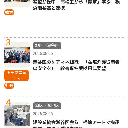
希望が丘中 高校生から「探求」学ぶ 横
浜瀬谷高と連携
教育
3
旭区・瀬谷区
2026.08.06
瀬谷区のケアマネ組織 「在宅介護従事者
の安全を」 殺害事件受け国に要望
トップニュ
ース
社会
4
旭区・瀬谷区
2026.08.06
建設業協会瀬谷区会ら 掃除アートで機運