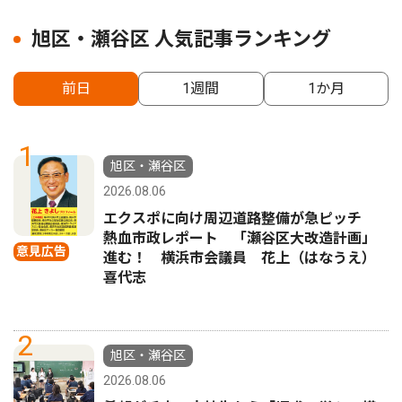
旭区・瀬谷区 人気記事ランキング
前日
1週間
1か月
1
旭区・瀬谷区
2026.08.06
エクスポに向け周辺道路整備が急ピッチ
熱血市政レポート 「瀬谷区大改造計画」
意見広告
進む！ 横浜市会議員 花上（はなうえ）
喜代志
2
旭区・瀬谷区
2026.08.06