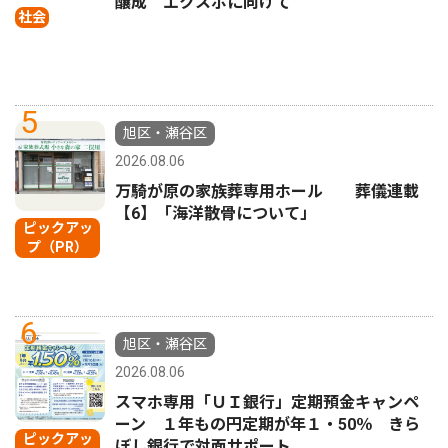
醸成 エクスポに向けて
社会
5
旭区・瀬谷区
2026.08.06
万騎が原の家族葬専用ホール 葬儀連載
【6】「海洋散骨について」
ピックアッ
プ（PR）
6
旭区・瀬谷区
2026.08.06
スマホ専用「ＵＩ銀行」定期預金キャンペ
ーン １年もの円定期が年１・50％ きら
ピックアッ
ぼし銀行で対面サポート