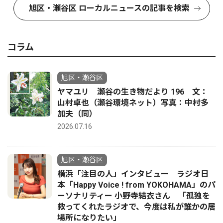
旭区・瀬谷区 ローカルニュースの記事を検索
コラム
旭区・瀬谷区
ヤマユリ 瀬谷の生き物だより 196 文：
山村卓也（瀬谷環境ネット）写真：中村多
加夫（同）
2026.07.16
旭区・瀬谷区
横浜「注目の人」インタビュー ラジオ日
本「Happy Voice ! from YOKOHAMA」のパ
ーソナリティー 小野寺結衣さん 「孤独を
救ってくれたラジオで、今度は私が誰かの居
場所になりたい」