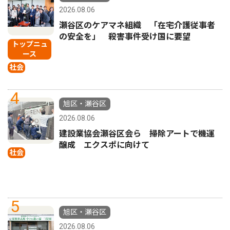
2026.08.06
瀬谷区のケアマネ組織 「在宅介護従事者
の安全を」 殺害事件受け国に要望
トップニュ
ース
社会
4
旭区・瀬谷区
2026.08.06
建設業協会瀬谷区会ら 掃除アートで機運
醸成 エクスポに向けて
社会
5
旭区・瀬谷区
2026.08.06