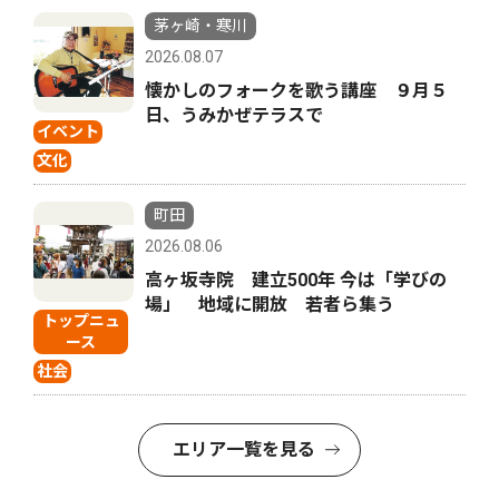
茅ヶ崎・寒川
2026.08.07
懐かしのフォークを歌う講座 ９月５
日、うみかぜテラスで
イベント
文化
町田
2026.08.06
高ヶ坂寺院 建立500年 今は「学びの
場」 地域に開放 若者ら集う
トップニュ
ース
社会
エリア一覧を見る