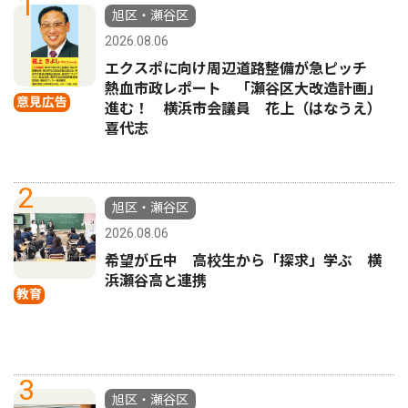
1
旭区・瀬谷区
2026.08.06
エクスポに向け周辺道路整備が急ピッチ
熱血市政レポート 「瀬谷区大改造計画」
意見広告
進む！ 横浜市会議員 花上（はなうえ）
喜代志
2
旭区・瀬谷区
2026.08.06
希望が丘中 高校生から「探求」学ぶ 横
浜瀬谷高と連携
教育
3
旭区・瀬谷区