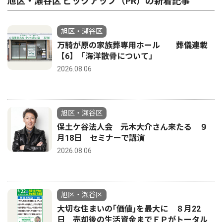
旭区・瀬谷区 ピックアップ（PR）の新着記事
旭区・瀬谷区
万騎が原の家族葬専用ホール 葬儀連載
【6】「海洋散骨について」
2026.08.06
旭区・瀬谷区
保土ケ谷法人会 元木大介さん来たる ９
月18日 セミナーで講演
2026.08.06
旭区・瀬谷区
大切な住まいの｢価値｣を最大に ８月22
日 売却後の生活資金までＦＰがトータル