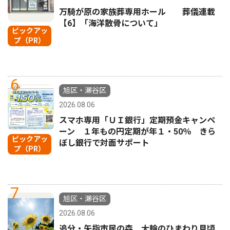
万騎が原の家族葬専用ホール 葬儀連載
【6】「海洋散骨について」
ピックアッ
プ（PR）
6
旭区・瀬谷区
2026.08.06
スマホ専用「ＵＩ銀行」定期預金キャンペ
ーン １年もの円定期が年１・50％ きら
ピックアッ
ぼし銀行で対面サポート
プ（PR）
7
旭区・瀬谷区
2026.08.06
追分・矢指市民の森 大輪のひまわり見頃