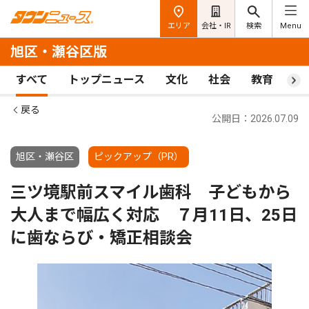
エリア
会社・IR
検索
Menu
旭区・瀬谷区版
すべて
トップニュース
文化
社会
教育
ス
戻る
公開日：2026.07.09
旭区・瀬谷区
ピックアップ（PR）
三ツ境駅前スマイル歯科 子どもから
大人まで幅広く対応 ７月11日、25日
に歯ならび・矯正相談会