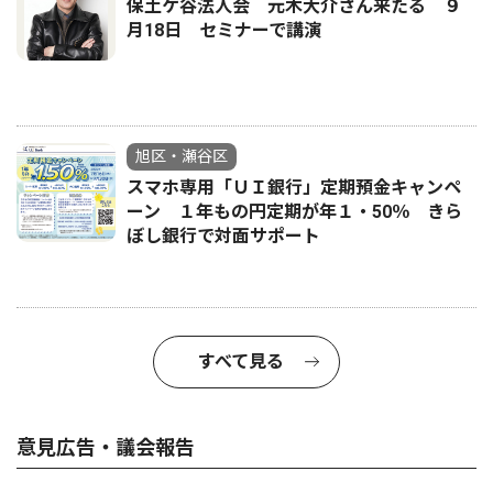
保土ケ谷法人会 元木大介さん来たる ９
月18日 セミナーで講演
旭区・瀬谷区
スマホ専用「ＵＩ銀行」定期預金キャンペ
ーン １年もの円定期が年１・50％ きら
ぼし銀行で対面サポート
すべて見る
意見広告・議会報告