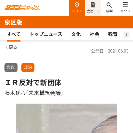
エリア
会社・IR
検索
Menu
泉区版
すべて
トップニュース
文化
社会
教育
ス
戻る
公開日：2021.06.03
泉区
政治
ＩＲ反対で新団体
藤木氏ら｢未来構想会議｣