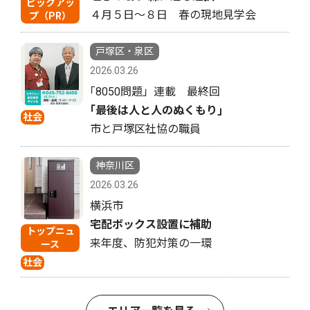
ピックアッ
４月５日〜８日 春の現地見学会
プ（PR）
戸塚区・泉区
2026.03.26
｢8050問題」連載 最終回
｢最後は人と人のぬくもり｣
社会
市と戸塚区社協の職員
神奈川区
2026.03.26
横浜市
宅配ボックス設置に補助
トップニュ
来年度、防犯対策の一環
ース
社会