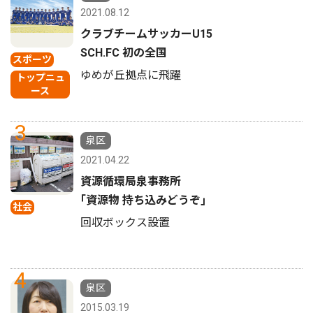
2021.08.12
クラブチームサッカーU15
SCH.FC 初の全国
スポーツ
ゆめが丘拠点に飛躍
トップニュ
ース
3
泉区
2021.04.22
資源循環局泉事務所
｢資源物 持ち込みどうぞ｣
社会
回収ボックス設置
4
泉区
2015.03.19