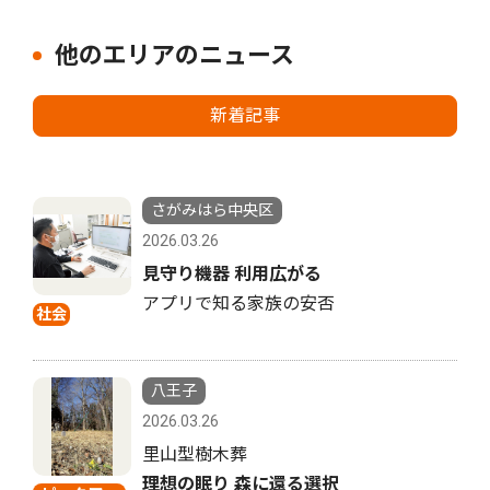
他のエリアのニュース
新着記事
さがみはら中央区
2026.03.26
見守り機器 利用広がる
アプリで知る家族の安否
社会
八王子
2026.03.26
里山型樹木葬
理想の眠り 森に還る選択