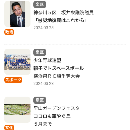
泉区
神奈川５区 坂井衆議院議員
「被災地復興はこれから」
2024.03.28
政治
泉区
少年野球連盟
親子でトスベースボール
横浜泉ＲＣ旗争奪大会
スポーツ
2024.03.28
泉区
里山ガーデンフェスタ
ココロも華やぐ丘
５月まで
文化