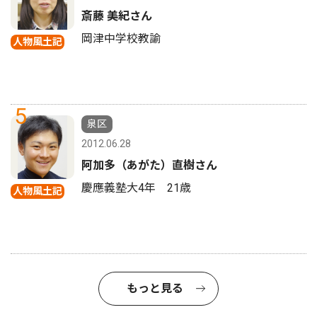
斎藤 美紀さん
岡津中学校教諭
人物風土記
5
泉区
2012.06.28
阿加多（あがた）直樹さん
慶應義塾大4年 21歳
人物風土記
もっと見る