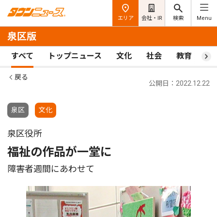
エリア
会社・IR
検索
Menu
泉区版
すべて
トップニュース
文化
社会
教育
ス
戻る
公開日：2022.12.22
泉区
文化
泉区役所
福祉の作品が一堂に
障害者週間にあわせて