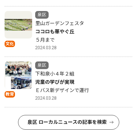
泉区
里山ガーデンフェスタ
ココロも華やぐ丘
５月まで
文化
2024.03.28
泉区
下和泉小４年２組
児童の学びが実現
Ｅバス新デザインで運行
教育
2024.03.28
泉区 ローカルニュースの記事を検索