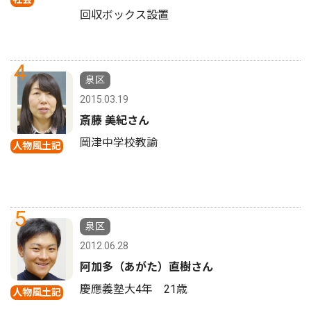
回収ボックス設置
4
泉区
2015.03.19
斎藤 美紀さん
岡津中学校教諭
人物風土記
5
泉区
2012.06.28
阿加多（あがた）直樹さん
慶應義塾大4年 21歳
人物風土記