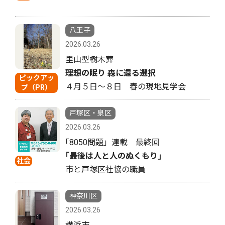
八王子
2026.03.26
里山型樹木葬
理想の眠り 森に還る選択
ピックアッ
４月５日〜８日 春の現地見学会
プ（PR）
戸塚区・泉区
2026.03.26
｢8050問題」連載 最終回
｢最後は人と人のぬくもり｣
社会
市と戸塚区社協の職員
神奈川区
2026.03.26