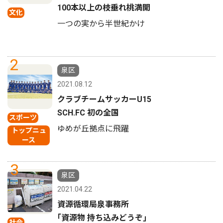
100本以上の枝垂れ桃満開
文化
一つの実から半世紀かけ
2
泉区
2021.08.12
クラブチームサッカーU15
SCH.FC 初の全国
スポーツ
ゆめが丘拠点に飛躍
トップニュ
ース
3
泉区
2021.04.22
資源循環局泉事務所
｢資源物 持ち込みどうぞ｣
社会