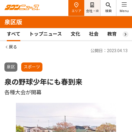
エリア
会社・IR
検索
Menu
泉区版
すべて
トップニュース
文化
社会
教育
ス
戻る
公開日：2023.04.13
泉区
スポーツ
泉の野球少年にも春到来
各種大会が開幕