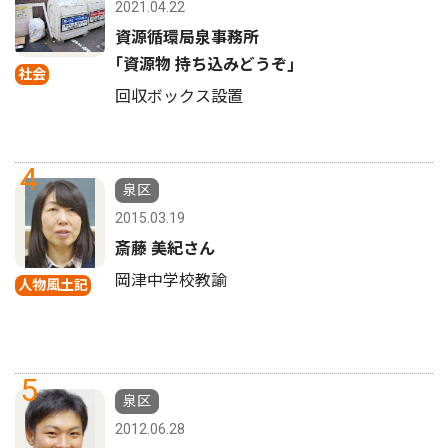
2021.04.22
資源循環局泉事務所
｢資源物 持ち込みどうぞ｣
社会
回収ボックス設置
4
泉区
2015.03.19
斎藤 美紀さん
岡津中学校教諭
人物風土記
5
泉区
2012.06.28