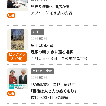
見守り機器 利用広がる
アプリで知る家族の安否
社会
八王子
2026.03.26
里山型樹木葬
理想の眠り 森に還る選択
ピックアッ
４月５日〜８日 春の現地見学会
プ（PR）
戸塚区・泉区
2026.03.26
｢8050問題」連載 最終回
｢最後は人と人のぬくもり｣
社会
市と戸塚区社協の職員