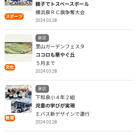
親子でトスベースボール
横浜泉ＲＣ旗争奪大会
スポーツ
2024.03.28
泉区
里山ガーデンフェスタ
ココロも華やぐ丘
５月まで
文化
2024.03.28
泉区
下和泉小４年２組
児童の学びが実現
Ｅバス新デザインで運行
教育
2024.03.28