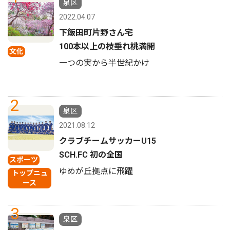
泉区
2022.04.07
下飯田町片野さん宅
100本以上の枝垂れ桃満開
文化
一つの実から半世紀かけ
2
泉区
2021.08.12
クラブチームサッカーU15
SCH.FC 初の全国
スポーツ
ゆめが丘拠点に飛躍
トップニュ
ース
3
泉区