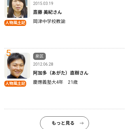
2015.03.19
斎藤 美紀さん
岡津中学校教諭
人物風土記
5
泉区
2012.06.28
阿加多（あがた）直樹さん
慶應義塾大4年 21歳
人物風土記
もっと見る