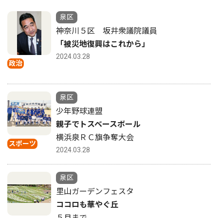
泉区
神奈川５区 坂井衆議院議員
「被災地復興はこれから」
2024.03.28
政治
泉区
少年野球連盟
親子でトスベースボール
横浜泉ＲＣ旗争奪大会
スポーツ
2024.03.28
泉区
里山ガーデンフェスタ
ココロも華やぐ丘
５月まで