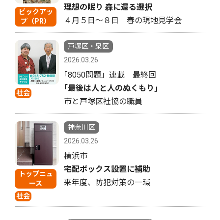
理想の眠り 森に還る選択
ピックアッ
４月５日〜８日 春の現地見学会
プ（PR）
戸塚区・泉区
2026.03.26
｢8050問題」連載 最終回
｢最後は人と人のぬくもり｣
社会
市と戸塚区社協の職員
神奈川区
2026.03.26
横浜市
宅配ボックス設置に補助
トップニュ
来年度、防犯対策の一環
ース
社会