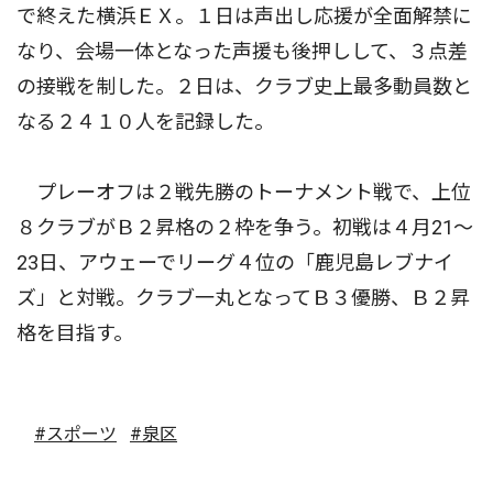
で終えた横浜ＥＸ。１日は声出し応援が全面解禁に
なり、会場一体となった声援も後押しして、３点差
の接戦を制した。２日は、クラブ史上最多動員数と
なる２４１０人を記録した。
プレーオフは２戦先勝のトーナメント戦で、上位
８クラブがＢ２昇格の２枠を争う。初戦は４月21〜
23日、アウェーでリーグ４位の「鹿児島レブナイ
ズ」と対戦。クラブ一丸となってＢ３優勝、Ｂ２昇
格を目指す。
#スポーツ
#泉区