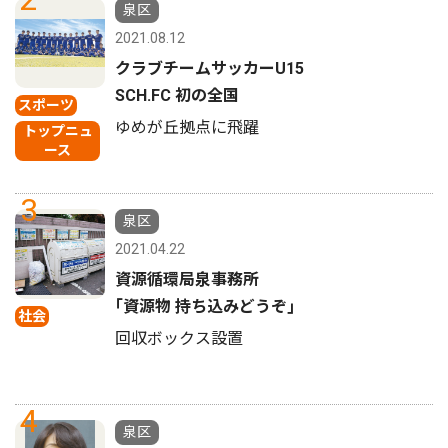
泉区
2021.08.12
クラブチームサッカーU15
SCH.FC 初の全国
スポーツ
ゆめが丘拠点に飛躍
トップニュ
ース
3
泉区
2021.04.22
資源循環局泉事務所
｢資源物 持ち込みどうぞ｣
社会
回収ボックス設置
4
泉区