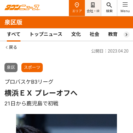
エリア
会社・IR
検索
Menu
泉区版
すべて
トップニュース
文化
社会
教育
ス
戻る
公開日：2023.04.20
泉区
スポーツ
プロバスケB3リーグ
横浜ＥＸ プレーオフへ
21日から鹿児島で初戦