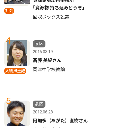
資源循環局泉事務所
｢資源物 持ち込みどうぞ｣
社会
回収ボックス設置
4
泉区
2015.03.19
斎藤 美紀さん
岡津中学校教諭
人物風土記
5
泉区
2012.06.28
阿加多（あがた）直樹さん