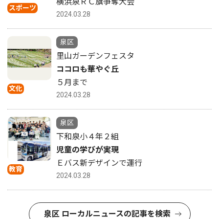
横浜泉ＲＣ旗争奪大会
スポーツ
2024.03.28
泉区
里山ガーデンフェスタ
ココロも華やぐ丘
５月まで
文化
2024.03.28
泉区
下和泉小４年２組
児童の学びが実現
Ｅバス新デザインで運行
教育
2024.03.28
泉区 ローカルニュースの記事を検索