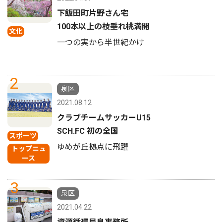
下飯田町片野さん宅
100本以上の枝垂れ桃満開
文化
一つの実から半世紀かけ
2
泉区
2021.08.12
クラブチームサッカーU15
SCH.FC 初の全国
スポーツ
ゆめが丘拠点に飛躍
トップニュ
ース
3
泉区
2021.04.22