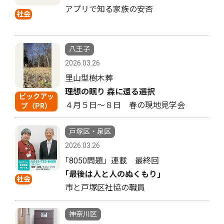
アプリで知る家族の安否
社会
八王子
2026.03.26
里山型樹木葬
理想の眠り 森に還る選択
ピックアッ
４月５日〜８日 春の現地見学会
プ（PR）
戸塚区・泉区
2026.03.26
｢8050問題」連載 最終回
｢最後は人と人のぬくもり｣
社会
市と戸塚区社協の職員
神奈川区