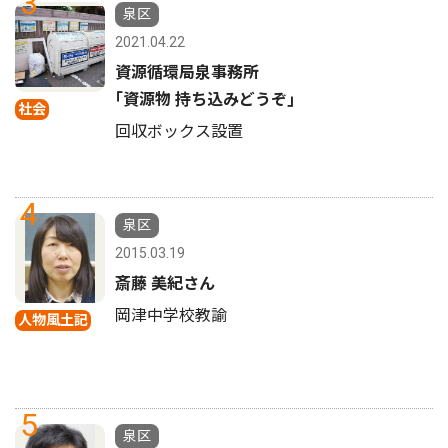
3
泉区
2021.04.22
資源循環局泉事務所
｢資源物 持ち込みどうぞ｣
社会
回収ボックス設置
4
泉区
2015.03.19
斎藤 美紀さん
岡津中学校教諭
人物風土記
5
泉区