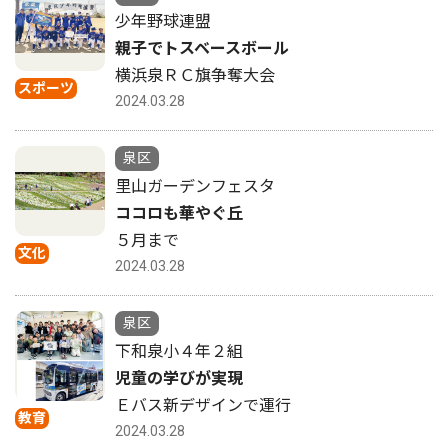
少年野球連盟
親子でトスベースボール
横浜泉ＲＣ旗争奪大会
スポーツ
2024.03.28
泉区
里山ガーデンフェスタ
ココロも華やぐ丘
５月まで
文化
2024.03.28
泉区
下和泉小４年２組
児童の学びが実現
Ｅバス新デザインで運行
教育
2024.03.28