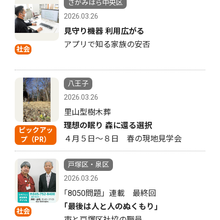
さがみはら中央区
2026.03.26
見守り機器 利用広がる
アプリで知る家族の安否
社会
八王子
2026.03.26
里山型樹木葬
理想の眠り 森に還る選択
ピックアッ
４月５日〜８日 春の現地見学会
プ（PR）
戸塚区・泉区
2026.03.26
｢8050問題」連載 最終回
｢最後は人と人のぬくもり｣
社会
市と戸塚区社協の職員