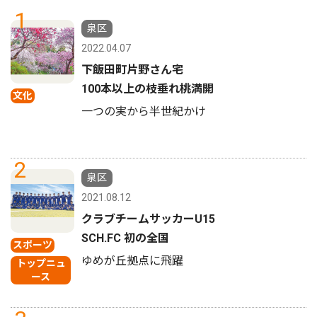
1
泉区
2022.04.07
下飯田町片野さん宅
100本以上の枝垂れ桃満開
文化
一つの実から半世紀かけ
2
泉区
2021.08.12
クラブチームサッカーU15
SCH.FC 初の全国
スポーツ
ゆめが丘拠点に飛躍
トップニュ
ース