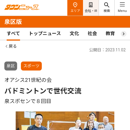
エリア
会社・IR
検索
Menu
泉区版
すべて
トップニュース
文化
社会
教育
ス
戻る
公開日：2023.11.02
泉区
スポーツ
オアシス21世紀の会
バドミントンで世代交流
泉スポセンで８回目