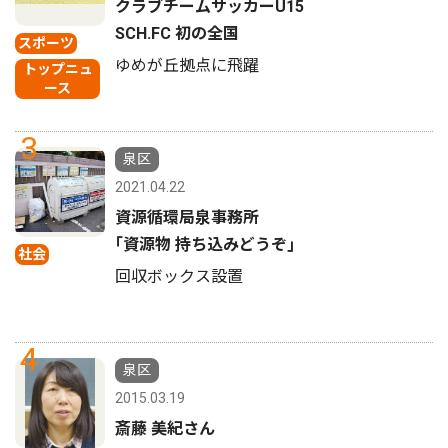
クラブチームサッカーU15
SCH.FC 初の全国
スポーツ
ゆめが丘拠点に飛躍
トップニュ
ース
3
泉区
2021.04.22
資源循環局泉事務所
｢資源物 持ち込みどうぞ｣
社会
回収ボックス設置
4
泉区
2015.03.19
斎藤 美紀さん