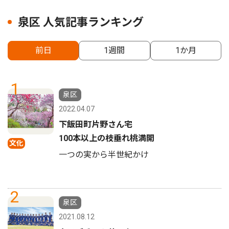
泉区 人気記事ランキング
前日
1週間
1か月
1
泉区
2022.04.07
下飯田町片野さん宅
100本以上の枝垂れ桃満開
文化
一つの実から半世紀かけ
2
泉区
2021.08.12