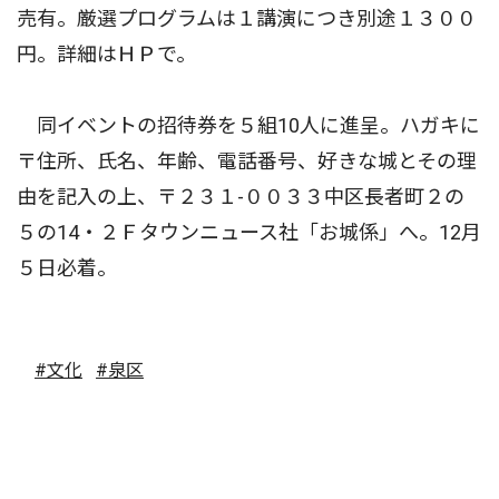
売有。厳選プログラムは１講演につき別途１３００
円。詳細はＨＰで。
同イベントの招待券を５組10人に進呈。ハガキに
〒住所、氏名、年齢、電話番号、好きな城とその理
由を記入の上、〒２３１-００３３中区長者町２の
５の14・２Ｆタウンニュース社「お城係」へ。12月
５日必着。
#文化
#泉区