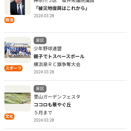
神奈川５区 坂井衆議院議員
「被災地復興はこれから」
2024.03.28
政治
泉区
少年野球連盟
親子でトスベースボール
横浜泉ＲＣ旗争奪大会
スポーツ
2024.03.28
泉区
里山ガーデンフェスタ
ココロも華やぐ丘
５月まで
文化
2024.03.28