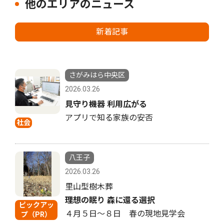
他のエリアのニュース
新着記事
さがみはら中央区
2026.03.26
見守り機器 利用広がる
アプリで知る家族の安否
社会
八王子
2026.03.26
里山型樹木葬
理想の眠り 森に還る選択
ピックアッ
４月５日〜８日 春の現地見学会
プ（PR）