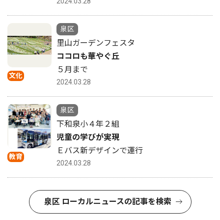
2024.03.28
泉区
里山ガーデンフェスタ
ココロも華やぐ丘
５月まで
文化
2024.03.28
泉区
下和泉小４年２組
児童の学びが実現
Ｅバス新デザインで運行
教育
2024.03.28
泉区 ローカルニュースの記事を検索