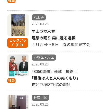
社会
八王子
2026.03.26
里山型樹木葬
理想の眠り 森に還る選択
ピックアッ
４月５日〜８日 春の現地見学会
プ（PR）
戸塚区・泉区
2026.03.26
｢8050問題」連載 最終回
｢最後は人と人のぬくもり｣
社会
市と戸塚区社協の職員
神奈川区
2026.03.26