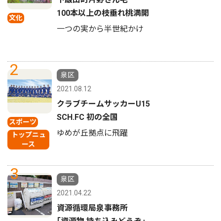
100本以上の枝垂れ桃満開
文化
一つの実から半世紀かけ
2
泉区
2021.08.12
クラブチームサッカーU15
SCH.FC 初の全国
スポーツ
ゆめが丘拠点に飛躍
トップニュ
ース
3
泉区
2021.04.22
資源循環局泉事務所