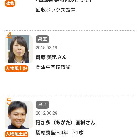
｢資源物 持ち込みどうぞ｣
社会
回収ボックス設置
4
泉区
2015.03.19
斎藤 美紀さん
岡津中学校教諭
人物風土記
5
泉区
2012.06.28
阿加多（あがた）直樹さん
慶應義塾大4年 21歳
人物風土記