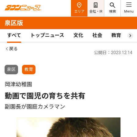
エリア
会社・IR
検索
Menu
泉区版
すべて
トップニュース
文化
社会
教育
ス
戻る
公開日：2023.12.14
泉区
教育
岡津幼稚園
動画で園児の育ちを共有
副園長が園庭カメラマン