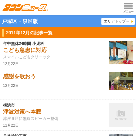
メニュ
戸塚区・泉区版
エリアトップへ
ー
2011年12月の記事一覧
年中無休24時間 小児科
こども急患に対応
スマイルこどもクリニック
12月22日
感謝を歌おう
12月22日
横浜市
津波対策へ本腰
湾岸６区に無線スピーカー整備
12月22日