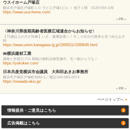
ウスイホーム戸塚店
横浜市戸塚区戸塚町１０ ラピス戸塚1ビル Ⅰ 地下１階 0120-934-106
https://www.usui-home.com/
＜PR＞
〈神奈川県後期高齢者医療広域連合からお知らせ〉
【75歳以上の方が対象】いざ、健康診査へ！今こそ自分の身体を見つめなおす
時
https://www.union.kanagawa.lg.jp/1000011/1000645.html
㈱横浜建材工業
屋根と外壁のプロ 屋根の無料点検実施中。瓦一枚からでも！
https://yokoken.com/
日本共産党横浜市会議員 大和田あきお事務所
横浜市戸塚区戸塚町3884-1／電話:045-865-0074
https://oowada-akio.jp/
＜PR＞
ページトップへ
情報提供・ご意見はこちら
広告掲載はこちら