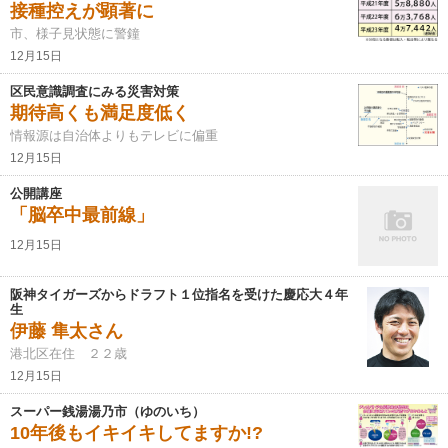
接種控えが顕著に
市、様子見状態に警鐘
12月15日
区民意識調査にみる災害対策
期待高くも満足度低く
情報源は自治体よりもテレビに偏重
12月15日
公開講座
「脳卒中最前線」
12月15日
阪神タイガーズからドラフト１位指名を受けた慶応大４年
生
伊藤 隼太さん
港北区在住 ２２歳
12月15日
スーパー銭湯湯乃市（ゆのいち）
10年後もイキイキしてますか!?