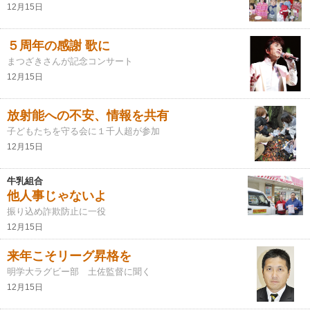
12月15日
５周年の感謝 歌に
まつざきさんが記念コンサート
12月15日
放射能への不安、情報を共有
子どもたちを守る会に１千人超が参加
12月15日
牛乳組合
他人事じゃないよ
振り込め詐欺防止に一役
12月15日
来年こそリーグ昇格を
明学大ラグビー部 土佐監督に聞く
12月15日