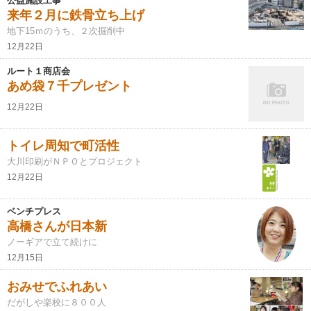
公益施設工事
来年２月に鉄骨立ち上げ
地下15ｍのうち、２次掘削中
12月22日
ルート１商店会
あめ袋７千プレゼント
12月22日
トイレ周知で町活性
大川印刷がＮＰＯとプロジェクト
12月22日
ベンチプレス
高橋さんが日本新
ノーギアで立て続けに
12月15日
おみせでふれあい
だがしや楽校に８００人