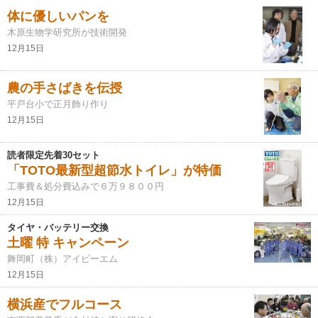
体に優しいパンを
木原生物学研究所が技術開発
12月15日
農の手さばきを伝授
平戸台小で正月飾り作り
12月15日
読者限定先着30セット
「TOTO最新型超節水トイレ」が特価
工事費＆処分費込みで６万９８００円
12月15日
タイヤ・バッテリー交換
土曜 特 キャンペーン
舞岡町（株）アイピーエム
12月15日
横浜産でフルコース