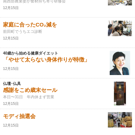
南西部農業委が食材持ち寄り研修会
12月15日
家庭に合ったCO₂減を
前田町でうちエコ診断
12月15日
40歳から始める健康ダイエット
「やせて太らない身体作りが特徴」
12月15日
仏壇･仏具
感謝をこめ歳末セール
本日〜31日 年内休まず営業
12月15日
モディ抽選会
12月15日