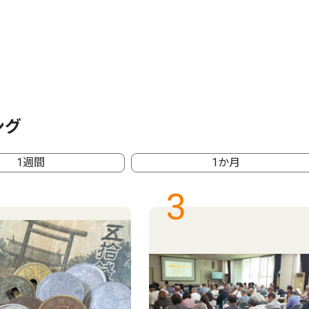
ング
1週間
1か月
3