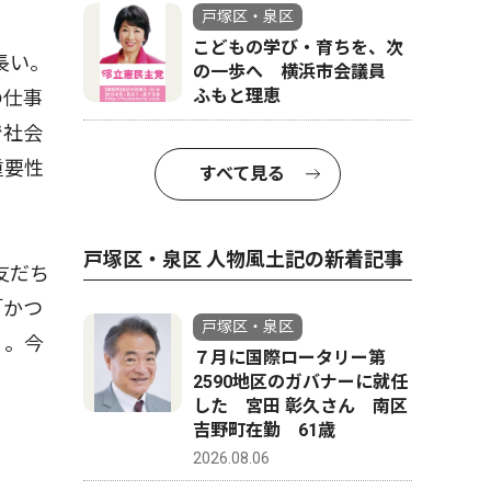
戸塚区・泉区
こどもの学び・育ちを、次
長い。
の一歩へ 横浜市会議員
ふもと理恵
の仕事
で社会
重要性
すべて見る
戸塚区・泉区 人物風土記の新着記事
友だち
「かつ
戸塚区・泉区
」。今
７月に国際ロータリー第
2590地区のガバナーに就任
した 宮田 彰久さん 南区
吉野町在勤 61歳
2026.08.06