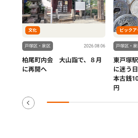
文化
ピックア
6.08.01
戸塚区・泉区
2026.08.06
戸塚区・泉
受け
柏尾町内会 大山詣で、８月
東戸塚駅
初め
に再開へ
に迷う日
た」
本古銭10
円