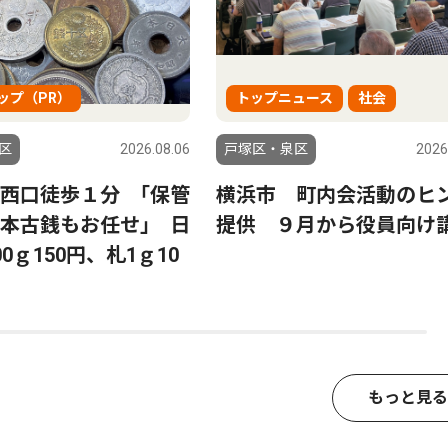
ップ（PR）
トップニュース
社会
区
2026.08.06
戸塚区・泉区
2026
西口徒歩１分 ｢保管
横浜市 町内会活動のヒ
本古銭もお任せ｣ 日
提供 ９月から役員向け
0ｇ150円、札1ｇ10
もっと見る