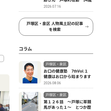
郎さん 戸塚町在勤 54歳
2026.07.16
戸塚区・泉区 人物風土記の記事
を検索
コラム
戸塚区・泉区
4
5
お口の健康塾 7thVol.１
健康はお口から始まります
2026.08.06
戸塚区・泉区
第１２６話 〜戸塚に草競
馬があった１〜 とつか歴