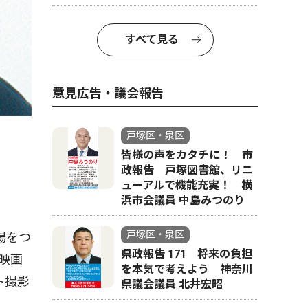
すべて見る
意見広告・議会報告
戸塚区・泉区
皆様の声をカタチに！ 市
政報告 戸塚図書館、リニ
ューアルで機能充実！ 横
浜市会議員 中島みつのり
戸塚区・泉区
場をつ
県政報告 171 将来の負担
映画
を本気で考えよう 神奈川
ト撮影
県議会議員 北井宏昭