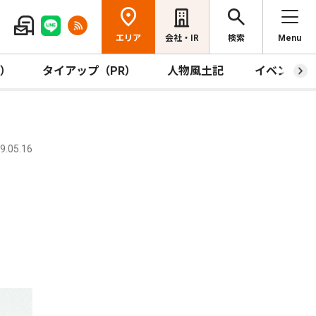
エリア
会社・IR
検索
Menu
R）
タイアップ（PR）
人物風土記
イベント
.05.16