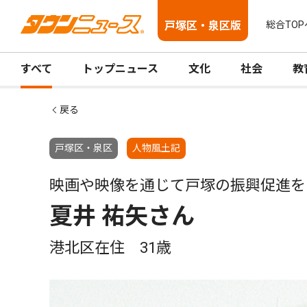
戸塚区・泉区版
総合TOP
すべて
トップニュース
文化
社会
教
戻る
戸塚区・泉区
人物風土記
映画や映像を通じて戸塚の振興促進を
夏井 祐矢さん
港北区在住 31歳