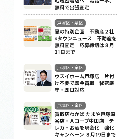
地域密着店へ 電話一本、
無料で出張査定
戸塚区・泉区
夏の特別企画 不動産２社
×タウンニュース 不動産を
無料査定 応募締切は８月
31日まで
戸塚区・泉区
ウスイホーム戸塚店 片付
け不要で即金買取 秘密厳
守・即日対応
戸塚区・泉区
買取店わかば たまや戸塚深
谷店・Ａコープ中田店 テ
レカ・お酒を現金化 強化
キャンペーン ８月19日まで