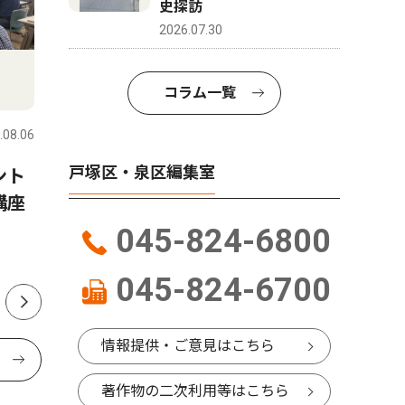
史探訪
2026.07.30
社会
トップニ
コラム一覧
.08.06
戸塚区・泉区
2026.08.06
戸塚区・泉
戸塚区・泉区編集室
ント
山中市長の言動「パワハラ」
下和泉 
講座
認定 第三者調査委員が結果
に｣ じ
公表
045-824-6800
045-824-6700
情報提供・ご意見はこちら
著作物の二次利用等はこちら