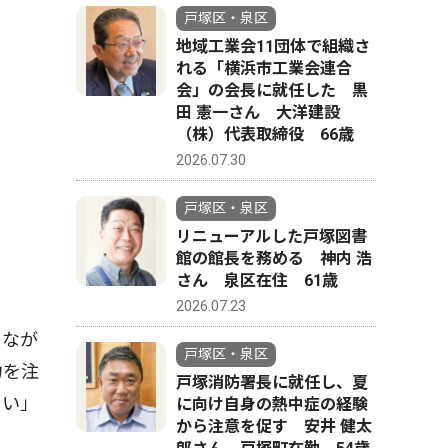
戸塚区・泉区
地域工業会11団体で組織さ
れる「横浜市工業会連合
会」の会長に就任した 黒
田 憲一さん 大洋建設
（株）代表取締役 66歳
2026.07.30
戸塚区・泉区
リニューアルした戸塚図書
館の館長を務める 神内 浩
さん 泉区在住 61歳
2026.07.23
りなが
戸塚区・泉区
力を注
戸塚消防署長に就任し、夏
しい」
に向け自身の熱中症の経験
から注意を促す 安井 健太