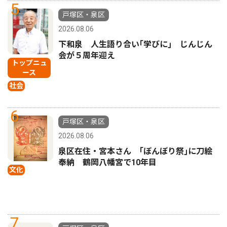
5
戸塚区・泉区
2026.08.06
下和泉 人生語り合い｢学びに｣ じんじん
会が５周年迎え
トップニュ
ース
社会
6
戸塚区・泉区
2026.08.06
泉区在住・宮本さん ｢ぼんぼり祭｣に刀絵
奉納 鶴岡八幡宮で10年目
文化
7