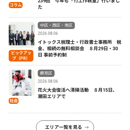
239回 今年も「竹工作教室」行いまし
コラム
た
中区・西区・南区
2026.08.06
イトックス税理士・行政書士事務所 税
金、相続の無料相談会 ８月29日・30
ピックアッ
日 事前予約制
プ（PR）
鶴見区
2026.08.06
花火大会復活へ清掃活動 ８月15日、
潮田エリアで
社会
エリア一覧を見る