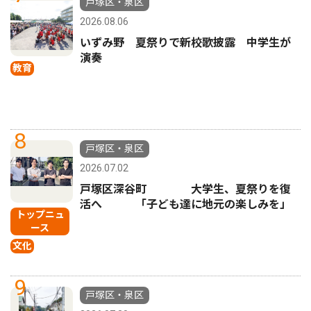
戸塚区・泉区
2026.08.06
いずみ野 夏祭りで新校歌披露 中学生が
演奏
教育
8
戸塚区・泉区
2026.07.02
戸塚区深谷町 大学生、夏祭りを復
活へ 「子ども達に地元の楽しみを」
トップニュ
ース
文化
9
戸塚区・泉区