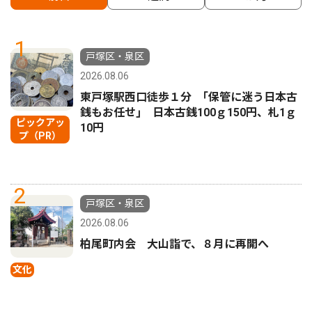
1
戸塚区・泉区
2026.08.06
東戸塚駅西口徒歩１分 ｢保管に迷う日本古
銭もお任せ｣ 日本古銭100ｇ150円、札1ｇ
ピックアッ
10円
プ（PR）
2
戸塚区・泉区
2026.08.06
柏尾町内会 大山詣で、８月に再開へ
文化