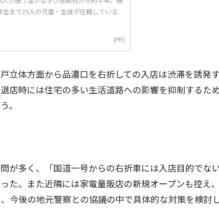
25人が通う温かな学び舎開校から約半年。横
年生まで25人の児童・生徒が在籍している
(PR)
戸立体方面から品濃口を右折しての入店は渋滞を誘発
た退店時には住宅の多い生活道路への影響を抑制するた
いう。
問が多く、「国道一号からの右折車には入店目的でな
あった。また近隣には家電量販店の新規オープンも控え
ら、今後の地元警察との協議の中で具体的な対策を検討