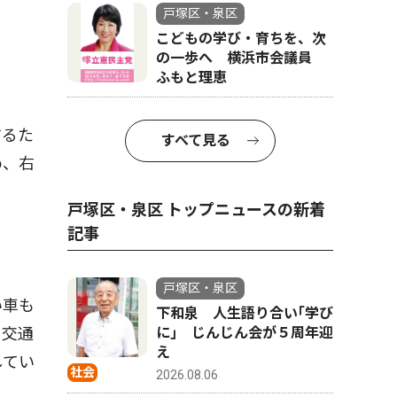
戸塚区・泉区
こどもの学び・育ちを、次
の一歩へ 横浜市会議員
ふもと理恵
するた
すべて見る
め、右
戸塚区・泉区 トップニュースの新着
記事
戸塚区・泉区
い車も
下和泉 人生語り合い｢学び
、交通
に｣ じんじん会が５周年迎
え
してい
社会
2026.08.06