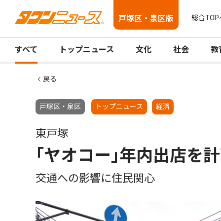
戸塚区・泉区版
総合TOP
すべて
トップニュース
文化
社会
教
戻る
戸塚区・泉区
トップニュース
経済
東戸塚
｢ヤオコー｣年内出店を
交通への影響に住民関心