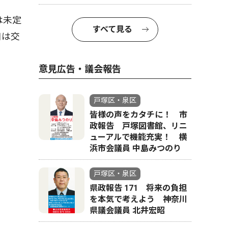
は未定
すべて見る
口は交
意見広告・議会報告
戸塚区・泉区
皆様の声をカタチに！ 市
政報告 戸塚図書館、リニ
ューアルで機能充実！ 横
浜市会議員 中島みつのり
戸塚区・泉区
県政報告 171 将来の負担
を本気で考えよう 神奈川
県議会議員 北井宏昭