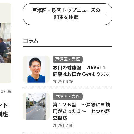
4
5
戸塚区・泉区 トップニュースの
記事を検索
コラム
戸塚区・泉区
お口の健康塾 7thVol.１
健康はお口から始まります
社会
トップニ
2026.08.06
.08.06
戸塚区・泉区
2026.08.06
戸塚区・泉
戸塚区・泉区
ント
山中市長の言動「パワハラ」
下和泉 
第１２６話 〜戸塚に草競
馬があった１〜 とつか歴
講座
認定 第三者調査委員が結果
に｣ じ
史探訪
公表
2026.07.30