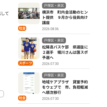
戸塚区・泉区
横浜市 町内会活動のヒン
話して
ト提供 ９月から役員向け
講座
社会
2026.08.06
戸塚区・泉区
松陽高バスケ部 県選抜に
２選手 堀川さんは国スポ
予選へ
スポーツ
2026.07.30
戸塚区・泉区
地域ケアプラザ 貸室予約
をウェブで 市、負担軽減
へ順次移行
社会
2026.07.30