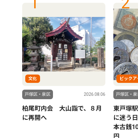
1
2
文化
ピックア
6.08.01
戸塚区・泉区
2026.08.06
戸塚区・泉
受け
柏尾町内会 大山詣で、８月
東戸塚駅
初め
に再開へ
に迷う日
た」
本古銭10
円