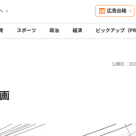
広告出稿
へ
育
スポーツ
政治
経済
ピックアップ（P
公開日：2025
計画