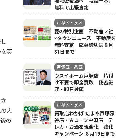
地域密着店へ 電話一本、
無料で出張査定
戸塚区・泉区
夏の特別企画 不動産２社
×タウンニュース 不動産を
表し
無料査定 応募締切は８月
心を募
31日まで
戸塚区・泉区
ウスイホーム戸塚店 片付
け不要で即金買取 秘密厳
守・即日対応
る立
戸塚区・泉区
上の大
買取店わかば たまや戸塚深
谷店・Ａコープ中田店 テ
午後の
レカ・お酒を現金化 強化
キャンペーン ８月19日まで