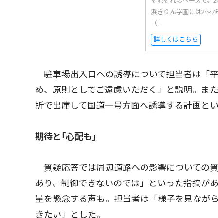
それぞれのペースで。
浜きりん学園には2〜7
（...
詳しくはこちら
駐車場出入口への誘導について担当者は「平
め、原則としてご遠慮いただく」と説明。ま
折で出庫して国道一号方面へ誘導する計画と
期待と｢心配も｣
質疑応答では周辺道路への影響についての質
あり、制御できないのでは」といった指摘が
量を懸念する声も。担当者は「様子を見なが
きたい」とした。