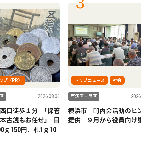
3
ップ（PR）
トップニュース
社会
区
2026.08.06
戸塚区・泉区
2026
西口徒歩１分 ｢保管
横浜市 町内会活動のヒ
本古銭もお任せ｣ 日
提供 ９月から役員向け
0ｇ150円、札1ｇ10