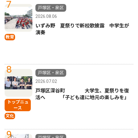
7
戸塚区・泉区
2026.08.06
いずみ野 夏祭りで新校歌披露 中学生が
演奏
教育
8
戸塚区・泉区
2026.07.02
戸塚区深谷町 大学生、夏祭りを復
活へ 「子ども達に地元の楽しみを」
トップニュ
ース
文化
9
戸塚区・泉区