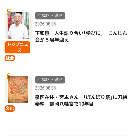
5
戸塚区・泉区
2026.08.06
下和泉 人生語り合い｢学びに｣ じんじん
会が５周年迎え
トップニュ
ース
社会
6
戸塚区・泉区
2026.08.06
泉区在住・宮本さん ｢ぼんぼり祭｣に刀絵
奉納 鶴岡八幡宮で10年目
文化