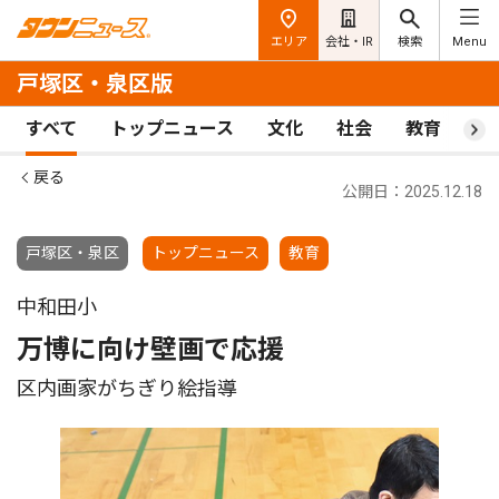
エリア
会社・IR
検索
Menu
戸塚区・泉区版
すべて
トップニュース
文化
社会
教育
ス
戻る
公開日：2025.12.18
戸塚区・泉区
トップニュース
教育
中和田小
万博に向け壁画で応援
区内画家がちぎり絵指導