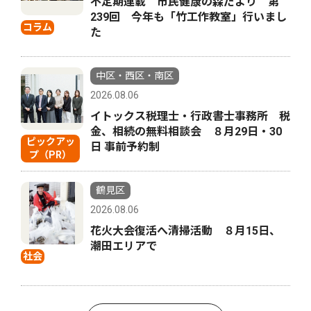
不定期連載 市民健康の森だより 第
239回 今年も「竹工作教室」行いまし
コラム
た
中区・西区・南区
2026.08.06
イトックス税理士・行政書士事務所 税
金、相続の無料相談会 ８月29日・30
ピックアッ
日 事前予約制
プ（PR）
鶴見区
2026.08.06
花火大会復活へ清掃活動 ８月15日、
潮田エリアで
社会