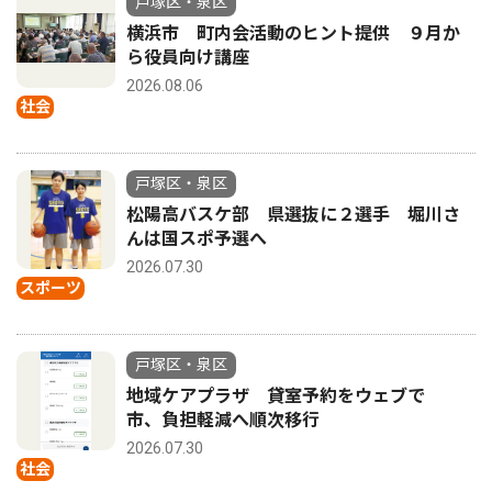
戸塚区・泉区
横浜市 町内会活動のヒント提供 ９月か
ら役員向け講座
2026.08.06
社会
戸塚区・泉区
松陽高バスケ部 県選抜に２選手 堀川さ
んは国スポ予選へ
2026.07.30
スポーツ
戸塚区・泉区
地域ケアプラザ 貸室予約をウェブで
市、負担軽減へ順次移行
2026.07.30
社会