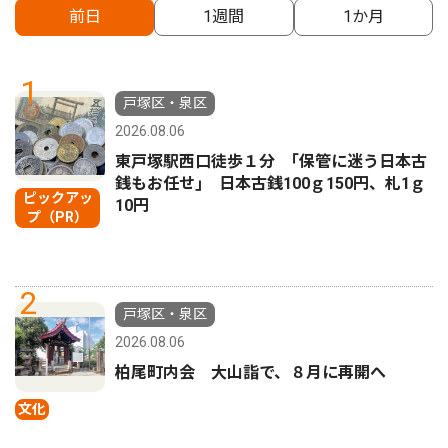
前日
1週間
1か月
1
戸塚区・泉区
2026.08.06
東戸塚駅西口徒歩１分 ｢保管に迷う日本古
銭もお任せ｣ 日本古銭100ｇ150円、札1ｇ
ピックアッ
10円
プ（PR）
2
戸塚区・泉区
2026.08.06
柏尾町内会 大山詣で、８月に再開へ
文化