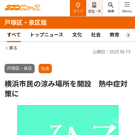
エリア
会社・IR
検索
Menu
戸塚区・泉区版
すべて
トップニュース
文化
社会
教育
ス
戻る
公開日：2025.06.13
戸塚区・泉区
社会
横浜市民の涼み場所を開設 熱中症対
策に