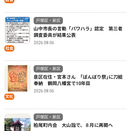
教育
戸塚区・泉区
山中市長の言動「パワハラ」認定 第三者
調査委員が結果公表
2026.08.06
社会
戸塚区・泉区
泉区在住・宮本さん ｢ぼんぼり祭｣に刀絵
奉納 鶴岡八幡宮で10年目
2026.08.06
文化
戸塚区・泉区
柏尾町内会 大山詣で、８月に再開へ