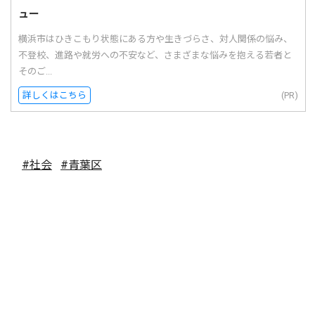
ュー
横浜市はひきこもり状態にある方や生きづらさ、対人関係の悩み、
不登校、進路や就労への不安など、さまざまな悩みを抱える若者と
そのご...
詳しくはこちら
(PR)
#社会
#青葉区