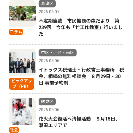
高津区
2026.08.07
不定期連載 市民健康の森だより 第
239回 今年も「竹工作教室」行いまし
コラム
た
中区・西区・南区
2026.08.06
イトックス税理士・行政書士事務所 税
金、相続の無料相談会 ８月29日・30
ピックアッ
日 事前予約制
プ（PR）
鶴見区
2026.08.06
花火大会復活へ清掃活動 ８月15日、
潮田エリアで
社会