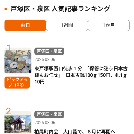
戸塚区・泉区 人気記事ランキング
前日
1週間
1か月
1
戸塚区・泉区
2026.08.06
東戸塚駅西口徒歩１分 ｢保管に迷う日本古
銭もお任せ｣ 日本古銭100ｇ150円、札1ｇ
ピックアッ
10円
プ（PR）
2
戸塚区・泉区
2026.08.06
柏尾町内会 大山詣で、８月に再開へ