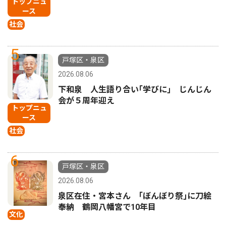
トップニュ
ース
社会
5
戸塚区・泉区
2026.08.06
下和泉 人生語り合い｢学びに｣ じんじん
会が５周年迎え
トップニュ
ース
社会
6
戸塚区・泉区
2026.08.06
泉区在住・宮本さん ｢ぼんぼり祭｣に刀絵
奉納 鶴岡八幡宮で10年目
文化