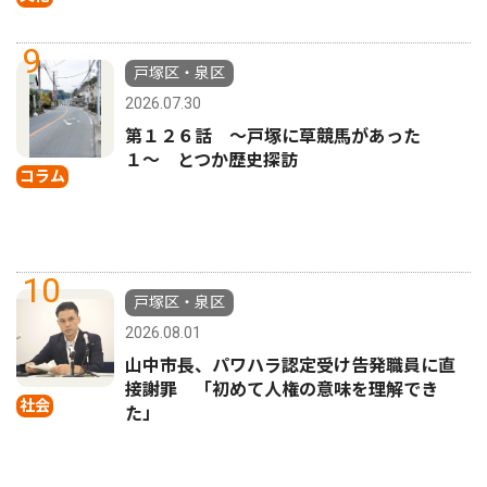
9
戸塚区・泉区
2026.07.30
第１２６話 〜戸塚に草競馬があった
１〜 とつか歴史探訪
コラム
10
戸塚区・泉区
2026.08.01
山中市長、パワハラ認定受け告発職員に直
接謝罪 「初めて人権の意味を理解でき
社会
た」