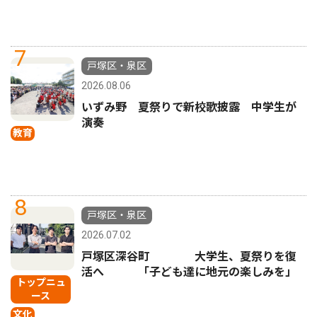
7
戸塚区・泉区
2026.08.06
いずみ野 夏祭りで新校歌披露 中学生が
演奏
教育
8
戸塚区・泉区
2026.07.02
戸塚区深谷町 大学生、夏祭りを復
活へ 「子ども達に地元の楽しみを」
トップニュ
ース
文化