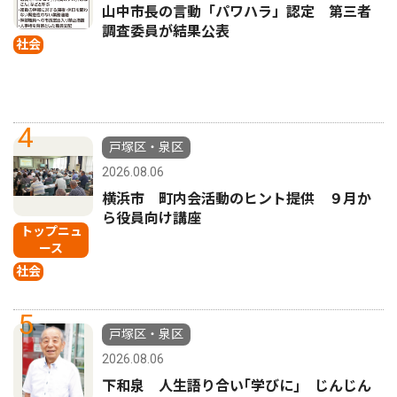
山中市長の言動「パワハラ」認定 第三者
調査委員が結果公表
社会
4
戸塚区・泉区
2026.08.06
横浜市 町内会活動のヒント提供 ９月か
ら役員向け講座
トップニュ
ース
社会
5
戸塚区・泉区
2026.08.06
下和泉 人生語り合い｢学びに｣ じんじん