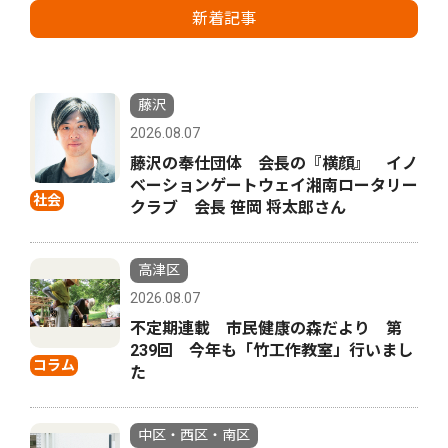
新着記事
藤沢
2026.08.07
藤沢の奉仕団体 会長の『横顔』 イノ
ベーションゲートウェイ湘南ロータリー
社会
クラブ 会長 笹岡 将太郎さん
高津区
2026.08.07
不定期連載 市民健康の森だより 第
239回 今年も「竹工作教室」行いまし
コラム
た
中区・西区・南区