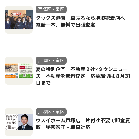
戸塚区・泉区
タックス港南 車売るなら地域密着店へ
電話一本、無料で出張査定
戸塚区・泉区
夏の特別企画 不動産２社×タウンニュー
ス 不動産を無料査定 応募締切は８月31
日まで
戸塚区・泉区
ウスイホーム戸塚店 片付け不要で即金買
取 秘密厳守・即日対応