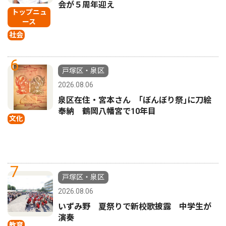
会が５周年迎え
トップニュ
ース
社会
6
戸塚区・泉区
2026.08.06
泉区在住・宮本さん ｢ぼんぼり祭｣に刀絵
奉納 鶴岡八幡宮で10年目
文化
7
戸塚区・泉区
2026.08.06
いずみ野 夏祭りで新校歌披露 中学生が
演奏
教育