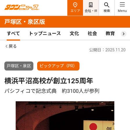
エリア
会社・IR
検索
Menu
戸塚区・泉区版
すべて
トップニュース
文化
社会
教育
ス
戻る
公開日：2025.11.20
戸塚区・泉区
ピックアップ（PR）
横浜平沼高校が創立125周年
パシフィコで記念式典 約3100人が参列