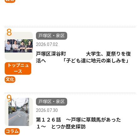
8
戸塚区・泉区
2026.07.02
戸塚区深谷町 大学生、夏祭りを復
活へ 「子ども達に地元の楽しみを」
トップニュ
ース
文化
9
戸塚区・泉区
2026.07.30
第１２６話 〜戸塚に草競馬があった
１〜 とつか歴史探訪
コラム