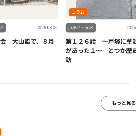
コラム
区
2026.08.06
戸塚区・泉区
2026
会 大山詣で、８月
第１２６話 〜戸塚に草
へ
があった１〜 とつか歴
訪
もっと見る