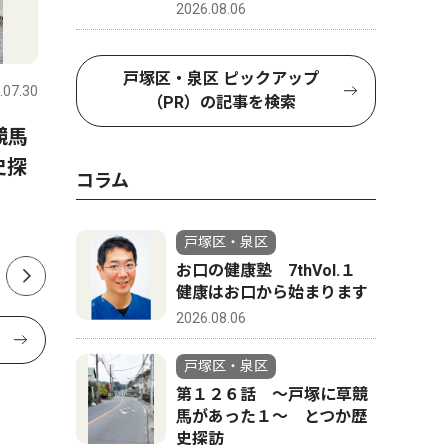
2026.08.06
社会
トップニ
戸塚区・泉区 ピックアップ
.07.30
戸塚区・泉区
2026.08.06
戸塚区・泉
（PR）の記事を検索
競馬
山中市長の言動「パワハラ」
横浜市 
史探
認定 第三者調査委員が結果
提供 ９
コラム
公表
戸塚区・泉区
お口の健康塾 7thVol.１
健康はお口から始まります
2026.08.06
戸塚区・泉区
第１２６話 〜戸塚に草競
馬があった１〜 とつか歴
史探訪