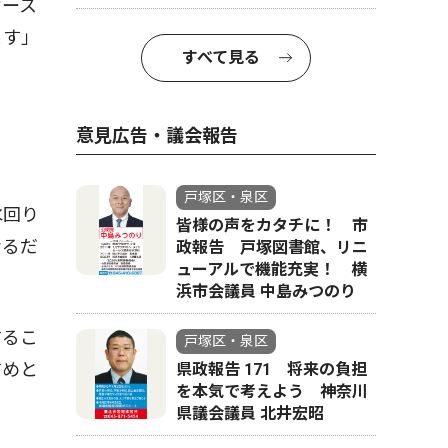
ケース
ます」
すべて見る
意見広告・議会報告
戸塚区・泉区
水回り
皆様の声をカタチに！ 市
なるだ
政報告 戸塚図書館、リニ
ューアルで機能充実！ 横
浜市会議員 中島みつのり
するこ
戸塚区・泉区
すめと
県政報告 171 将来の負担
を本気で考えよう 神奈川
県議会議員 北井宏昭