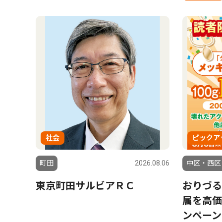
社会
ピックア
町田
2026.08.06
中区・西区
東京町田サルビアＲＣ
おりづる
属を高価
ンペーン