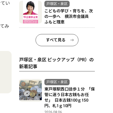
せてい
戸塚区・泉区
こどもの学び・育ちを、次
の一歩へ 横浜市会議員
ふもと理恵
てみ
すべて見る
戸塚区・泉区 ピックアップ（PR）の
新着記事
戸塚区・泉区
東戸塚駅西口徒歩１分 ｢保
管に迷う日本古銭もお任
せ｣ 日本古銭100ｇ150
円、札1ｇ10円
2026.08.06