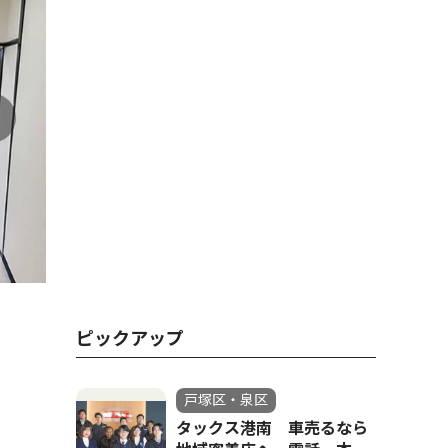
きれいを保つ
ピックアップ
戸塚区・泉区
タックス港南 車売るなら