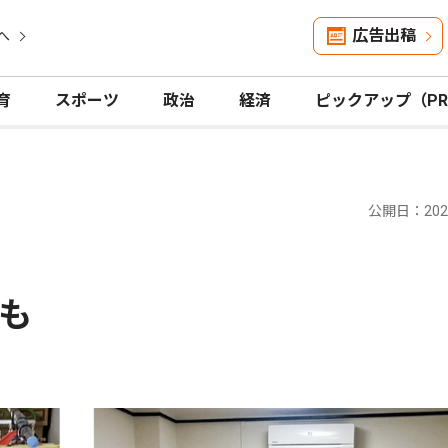
広告出稿
へ
育
スポーツ
政治
経済
ピックアップ（P
公開日：2026
も