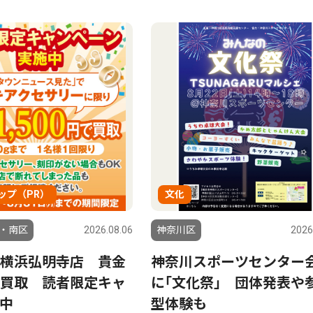
ップ（PR）
文化
・南区
2026.08.06
神奈川区
2026
横浜弘明寺店 貴金
神奈川スポーツセンター
買取 読者限定キャ
に｢文化祭｣ 団体発表や
中
型体験も