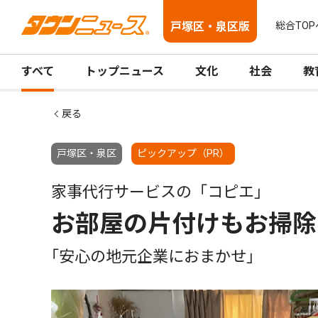
戸塚区・泉区版
総合TOP
すべて
トップニュース
文化
社会
教
戻る
戸塚区・泉区
ピックアップ（PR）
家事代行サービスの「コピエ」
お部屋の片付けもお掃除
｢安心の地元企業におまかせ｣