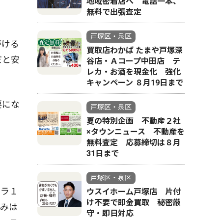
地域密着店へ 電話一本、
無料で出張査定
戸塚区・泉区
がける
買取店わかば たまや戸塚深
だと安
谷店・Ａコープ中田店 テ
レカ・お酒を現金化 強化
キャンペーン ８月19日まで
要にな
戸塚区・泉区
夏の特別企画 不動産２社
×タウンニュース 不動産を
無料査定 応募締切は８月
31日まで
戸塚区・泉区
トラ１
ウスイホーム戸塚店 片付
け不要で即金買取 秘密厳
込みは
守・即日対応