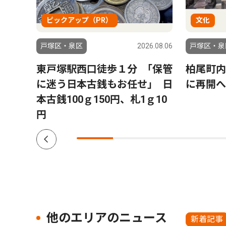
ピックアップ（PR）
文化
6.07.30
戸塚区・泉区
2026.08.06
戸塚区・泉
に２
東戸塚駅西口徒歩１分 ｢保管
柏尾町内
予選
に迷う日本古銭もお任せ｣ 日
に再開
本古銭100ｇ150円、札1ｇ10
円
他のエリアのニュース
新着記事