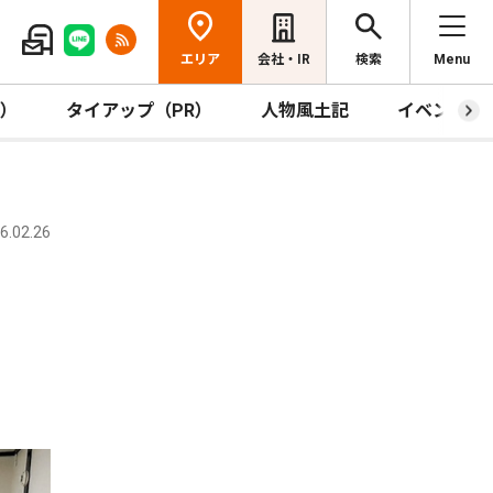
エリア
会社・IR
検索
Menu
R）
タイアップ（PR）
人物風土記
イベント
.02.26