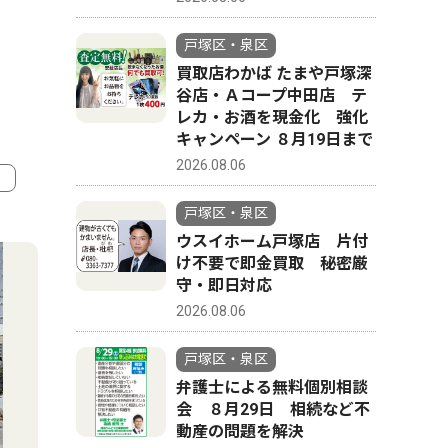
戸塚区・泉区
買取店わかば たまや戸塚深
谷店・Ａコープ中田店 テ
レカ・お酒を現金化 強化
キャンペーン ８月19日まで
2026.08.06
戸塚区・泉区
4
5
ウスイホーム戸塚店 片付
け不要で即金買取 秘密厳
守・即日対応
2026.08.06
戸塚区・泉区
弁護士による無料個別相談
会 ８月29日 相続など不
動産の問題を解決