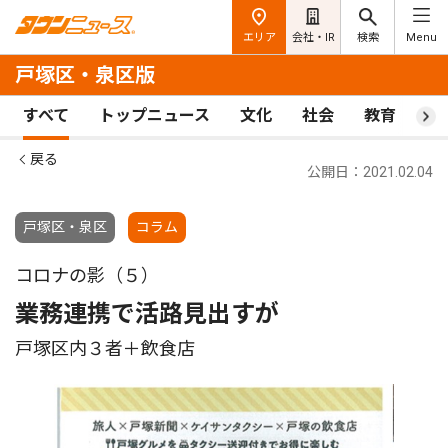
エリア
会社・IR
検索
Menu
戸塚区・泉区版
すべて
トップニュース
文化
社会
教育
ス
戻る
公開日：2021.02.04
戸塚区・泉区
コラム
コロナの影（５）
業務連携で活路見出すが
戸塚区内３者＋飲食店