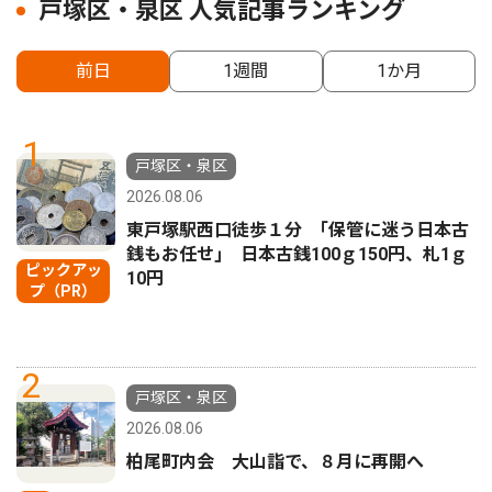
戸塚区・泉区 人気記事ランキング
前日
1週間
1か月
1
戸塚区・泉区
2026.08.06
東戸塚駅西口徒歩１分 ｢保管に迷う日本古
銭もお任せ｣ 日本古銭100ｇ150円、札1ｇ
ピックアッ
10円
プ（PR）
2
戸塚区・泉区
2026.08.06
柏尾町内会 大山詣で、８月に再開へ