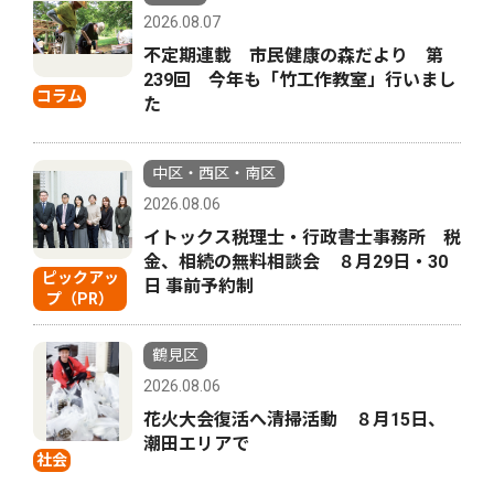
2026.08.07
不定期連載 市民健康の森だより 第
239回 今年も「竹工作教室」行いまし
コラム
た
中区・西区・南区
2026.08.06
イトックス税理士・行政書士事務所 税
金、相続の無料相談会 ８月29日・30
ピックアッ
日 事前予約制
プ（PR）
鶴見区
2026.08.06
花火大会復活へ清掃活動 ８月15日、
潮田エリアで
社会