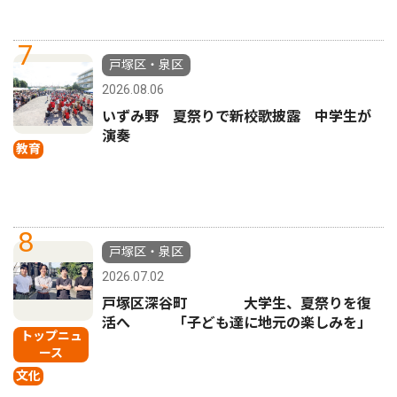
7
戸塚区・泉区
2026.08.06
いずみ野 夏祭りで新校歌披露 中学生が
演奏
教育
8
戸塚区・泉区
2026.07.02
戸塚区深谷町 大学生、夏祭りを復
活へ 「子ども達に地元の楽しみを」
トップニュ
ース
文化