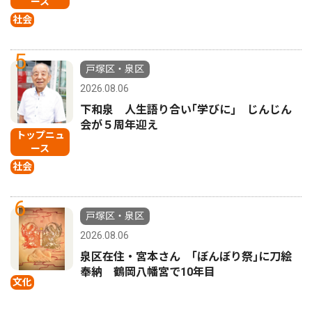
ース
社会
5
戸塚区・泉区
2026.08.06
下和泉 人生語り合い｢学びに｣ じんじん
会が５周年迎え
トップニュ
ース
社会
6
戸塚区・泉区
2026.08.06
泉区在住・宮本さん ｢ぼんぼり祭｣に刀絵
奉納 鶴岡八幡宮で10年目
文化