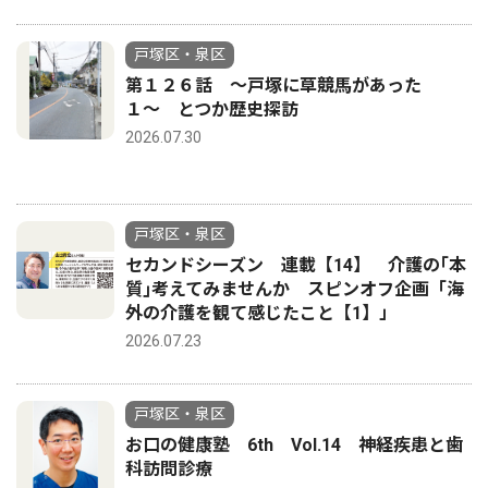
戸塚区・泉区
第１２６話 〜戸塚に草競馬があった
１〜 とつか歴史探訪
2026.07.30
戸塚区・泉区
セカンドシーズン 連載【14】 介護の｢本
質｣考えてみませんか スピンオフ企画「海
外の介護を観て感じたこと【1】」
2026.07.23
戸塚区・泉区
お口の健康塾 6th Vol.14 神経疾患と歯
科訪問診療