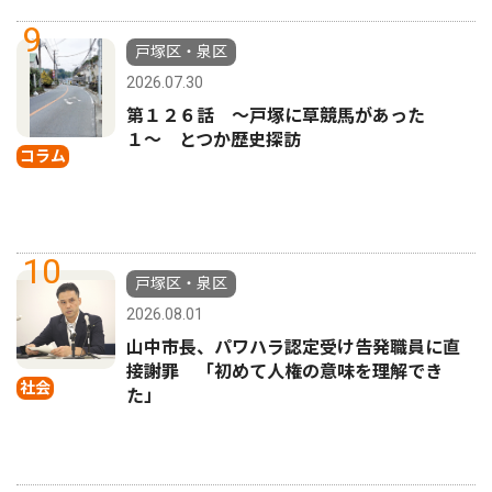
9
戸塚区・泉区
2026.07.30
第１２６話 〜戸塚に草競馬があった
１〜 とつか歴史探訪
コラム
10
戸塚区・泉区
2026.08.01
山中市長、パワハラ認定受け告発職員に直
接謝罪 「初めて人権の意味を理解でき
社会
た」