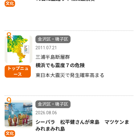
文化
8
金沢区・磯子区
2011.07.21
三浦半島断層群
横浜でも震度７の危険
トップニュ
ース
東日本大震災で発生確率高まる
9
金沢区・磯子区
2026.08.06
シーパラ 松平健さんが来島 マツケンま
みれまみれ島
文化