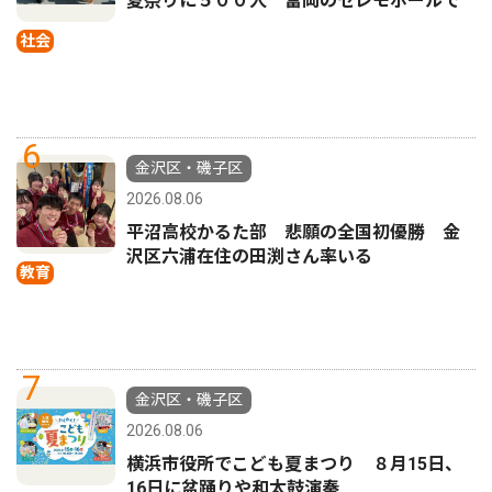
夏祭りに５００人 富岡のセレモホールで
社会
6
金沢区・磯子区
2026.08.06
平沼高校かるた部 悲願の全国初優勝 金
沢区六浦在住の田渕さん率いる
教育
7
金沢区・磯子区
2026.08.06
横浜市役所でこども夏まつり ８月15日、
16日に盆踊りや和太鼓演奏