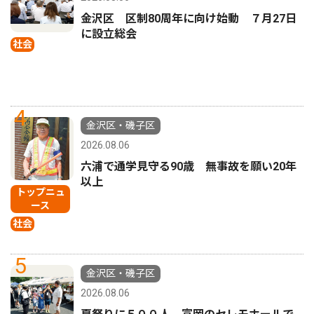
金沢区 区制80周年に向け始動 ７月27日
に設立総会
社会
4
金沢区・磯子区
2026.08.06
六浦で通学見守る90歳 無事故を願い20年
以上
トップニュ
ース
社会
5
金沢区・磯子区
2026.08.06