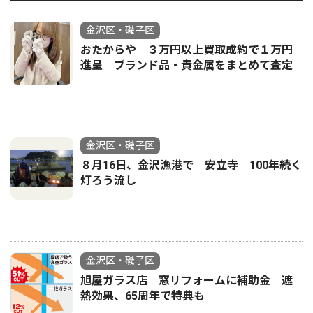
金沢区・磯子区
おたからや ３万円以上買取成約で１万円
進呈 ブランド品・貴金属をまとめて査定
金沢区・磯子区
８月16日、金沢漁港で 安立寺 100年続く
灯ろう流し
金沢区・磯子区
旭屋ガラス店 窓リフォームに補助金 遮
熱効果、65周年で特典も