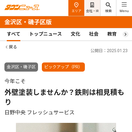
エリア
会社・IR
検索
Menu
金沢区・磯子区版
すべて
トップニュース
文化
社会
教育
ス
戻る
公開日：2025.01.23
金沢区・磯子区
ピックアップ（PR）
今年こそ
外壁塗装しませんか？鉄則は相見積も
り
日野中央 フレッシュサービス