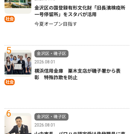
金沢区の国登録有形文化財「旧長濱検疫所
一号停留所」をスタバが活用
社会
今夏オープン目指す
5
金沢区・磯子区
2026.08.01
横浜信用金庫 栗木支店が磯子署から表
彰 特殊詐欺を防止
社会
6
金沢区・磯子区
2026.08.01