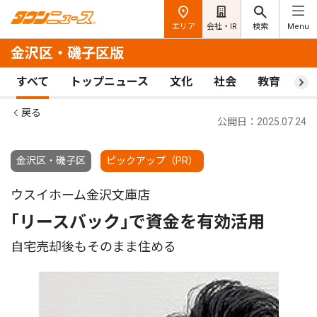
エリア
会社・IR
検索
Menu
金沢区・磯子区版
すべて
トップニュース
文化
社会
教育
ス
戻る
公開日：2025.07.24
金沢区・磯子区
ピックアップ（PR）
ウスイホーム金沢文庫店
｢リースバック｣で資金を有効活用
自宅売却後もそのまま住める