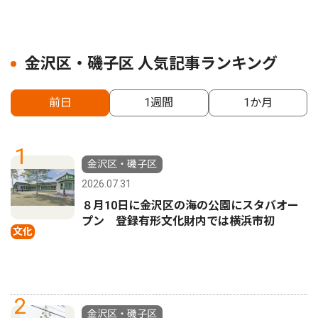
金沢区・磯子区 人気記事ランキング
前日
1週間
1か月
1
金沢区・磯子区
2026.07.31
８月10日に金沢区の海の公園にスタバオー
プン 登録有形文化財内では横浜市初
文化
2
金沢区・磯子区