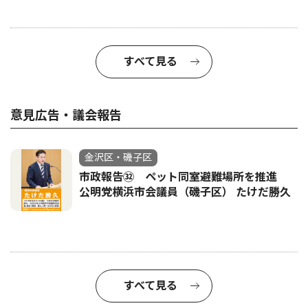
すべて見る
意見広告・議会報告
金沢区・磯子区
市政報告㉜ ペット同室避難場所を推進
公明党横浜市会議員（磯子区） たけだ勝久
すべて見る