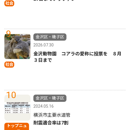
社会
9
金沢区・磯子区
2026.07.30
金沢動物園 コアラの愛称に投票を ８月
３日まで
社会
10
金沢区・磯子区
2024.05.16
横浜市主要水道管
耐震適合率は7割
トップニュ