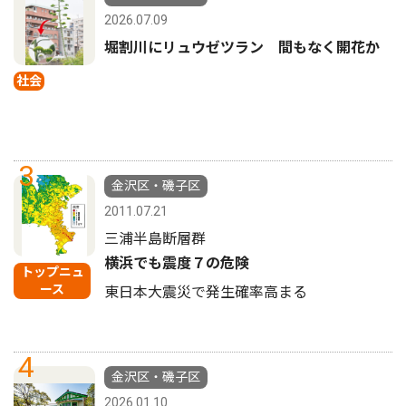
2026.07.09
堀割川にリュウゼツラン 間もなく開花か
社会
3
金沢区・磯子区
2011.07.21
三浦半島断層群
横浜でも震度７の危険
トップニュ
ース
東日本大震災で発生確率高まる
4
金沢区・磯子区
2026.01.10