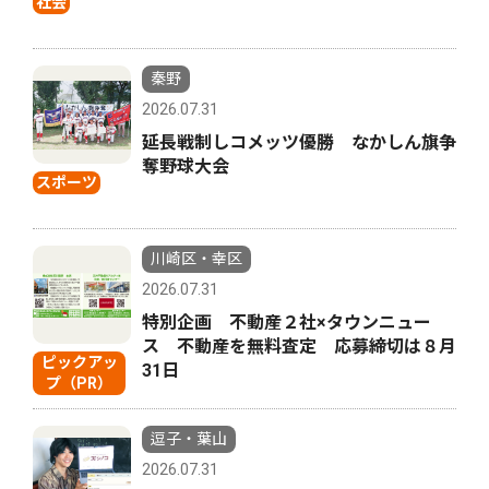
社会
秦野
2026.07.31
延長戦制しコメッツ優勝 なかしん旗争
奪野球大会
スポーツ
川崎区・幸区
2026.07.31
特別企画 不動産２社×タウンニュー
ス 不動産を無料査定 応募締切は８月
ピックアッ
31日
プ（PR）
逗子・葉山
2026.07.31