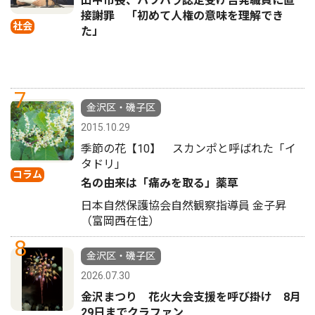
山中市長、パワハラ認定受け告発職員に直
接謝罪 「初めて人権の意味を理解でき
社会
た」
7
金沢区・磯子区
2015.10.29
季節の花【10】 スカンポと呼ばれた「イ
タドリ」
コラム
名の由来は「痛みを取る」薬草
日本自然保護協会自然観察指導員 金子昇
（富岡西在住）
8
金沢区・磯子区
2026.07.30
金沢まつり 花火大会支援を呼び掛け 8月
29日までクラファン