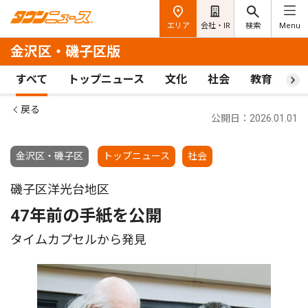
エリア
会社・IR
検索
Menu
金沢区・磯子区版
すべて
トップニュース
文化
社会
教育
ス
戻る
公開日：2026.01.01
金沢区・磯子区
トップニュース
社会
磯子区洋光台地区
47年前の手紙を公開
タイムカプセルから発見