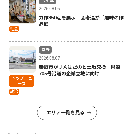
宮前区
2026.08.06
力作350点を展示 区老連が「趣味の作
品展」
社会
秦野
2026.08.07
秦野市がＪＡはだのと土地交換 県道
705号沿道の企業立地に向け
トップニュ
ース
政治
エリア一覧を見る