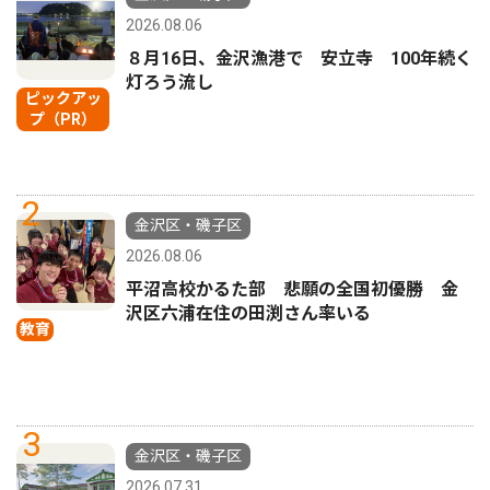
2026.08.06
８月16日、金沢漁港で 安立寺 100年続く
灯ろう流し
ピックアッ
プ（PR）
2
金沢区・磯子区
2026.08.06
平沼高校かるた部 悲願の全国初優勝 金
沢区六浦在住の田渕さん率いる
教育
3
金沢区・磯子区
2026.07.31