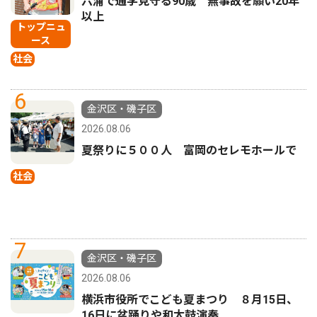
六浦で通学見守る90歳 無事故を願い20年
以上
トップニュ
ース
社会
6
金沢区・磯子区
2026.08.06
夏祭りに５００人 富岡のセレモホールで
社会
7
金沢区・磯子区
2026.08.06
横浜市役所でこども夏まつり ８月15日、
16日に盆踊りや和太鼓演奏