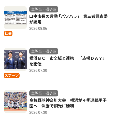
金沢区・磯子区
山中市長の言動 ｢パワハラ｣ 第三者調査委
が認定
2026.08.06
社会
金沢区・磯子区
横浜ＢＣ 市全域と連携 「応援ＤＡＹ」
を開催
2026.07.30
スポーツ
金沢区・磯子区
高校野球神奈川大会 横浜が４季連続甲子
園へ 決勝で桐光に勝利
2026.07.30