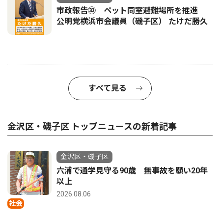
市政報告㉜ ペット同室避難場所を推進
公明党横浜市会議員（磯子区） たけだ勝久
すべて見る
金沢区・磯子区 トップニュースの新着記事
金沢区・磯子区
六浦で通学見守る90歳 無事故を願い20年
以上
2026.08.06
社会