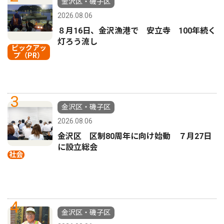
金沢区・磯子区
2026.08.06
８月16日、金沢漁港で 安立寺 100年続く
灯ろう流し
ピックアッ
プ（PR）
3
金沢区・磯子区
2026.08.06
金沢区 区制80周年に向け始動 ７月27日
に設立総会
社会
4
金沢区・磯子区