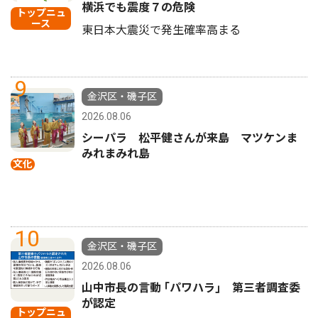
横浜でも震度７の危険
トップニュ
ース
東日本大震災で発生確率高まる
9
金沢区・磯子区
2026.08.06
シーパラ 松平健さんが来島 マツケンま
みれまみれ島
文化
10
金沢区・磯子区
2026.08.06
山中市長の言動 ｢パワハラ｣ 第三者調査委
が認定
トップニュ