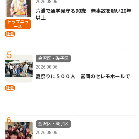
2026.08.06
六浦で通学見守る90歳 無事故を願い20年
以上
トップニュ
ース
社会
5
金沢区・磯子区
2026.08.06
夏祭りに５００人 富岡のセレモホールで
社会
6
金沢区・磯子区
2026.08.06