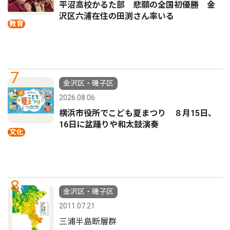
平沼高校かるた部 悲願の全国初優勝 金
沢区六浦在住の田渕さん率いる
教育
7
金沢区・磯子区
2026.08.06
横浜市役所でこども夏まつり ８月15日、
16日に盆踊りや和太鼓演奏
文化
8
金沢区・磯子区
2011.07.21
三浦半島断層群