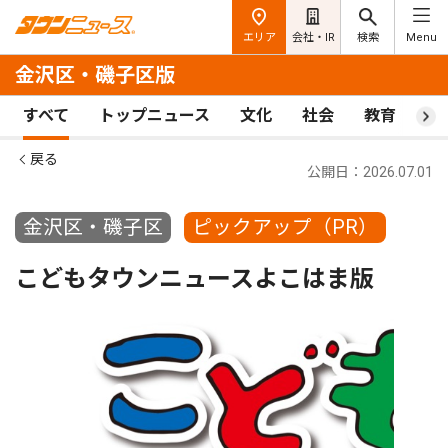
エリア
会社・IR
検索
Menu
金沢区・磯子区版
すべて
トップニュース
文化
社会
教育
ス
戻る
公開日：2026.07.01
金沢区・磯子区
ピックアップ（PR）
こどもタウンニュースよこはま版