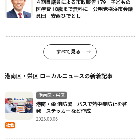
４期目議員による市政報告 179 子どもの
医療費 18歳まで無料に 公明党横浜市会議
員団 安西ひでとし
すべて見る
港南区・栄区 ローカルニュースの新着記事
港南区・栄区
港南・栄 消防署 バスで熱中症防止を啓
発 ステッカーなど作成
2026.08.06
社会