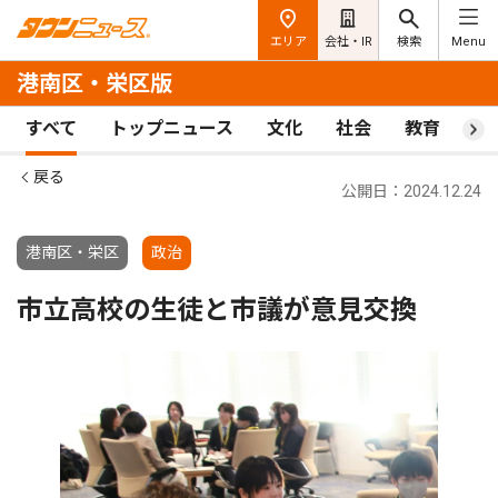
エリア
会社・IR
検索
Menu
港南区・栄区版
すべて
トップニュース
文化
社会
教育
ス
戻る
公開日：2024.12.24
港南区・栄区
政治
市立高校の生徒と市議が意見交換