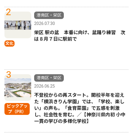
2
港南区・栄区
2026.07.30
栄区 駅の盆 本番に向け、盆踊り練習 次
は８月７日に駅前で
文化
3
港南区・栄区
2026.06.25
不登校からの再スタート。開校半年を迎え
た「横浜きりん学園」では、「学校、楽し
ピックアッ
い」の声も。「食育菜園」で五感を刺激
プ（PR）
し、社会性を育む。／【神奈川県内初 小中
一貫の学びの多様化学校】