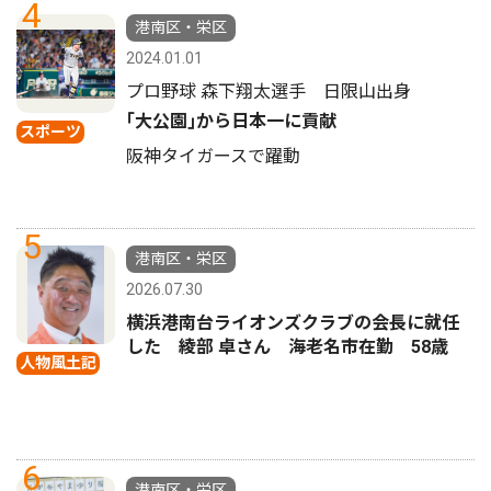
4
港南区・栄区
2024.01.01
プロ野球 森下翔太選手 日限山出身
｢大公園｣から日本一に貢献
スポーツ
阪神タイガースで躍動
5
港南区・栄区
2026.07.30
横浜港南台ライオンズクラブの会長に就任
した 綾部 卓さん 海老名市在勤 58歳
人物風土記
6
港南区・栄区