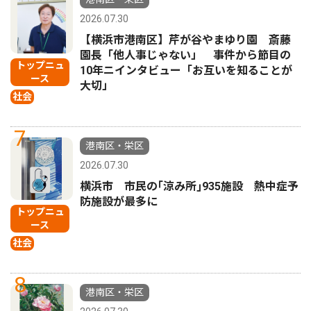
2026.07.30
【横浜市港南区】芹が谷やまゆり園 斎藤
園長「他人事じゃない」 事件から節目の
トップニュ
10年ニインタビュー「お互いを知ることが
ース
大切」
社会
7
港南区・栄区
2026.07.30
横浜市 市民の｢涼み所｣935施設 熱中症予
防施設が最多に
トップニュ
ース
社会
8
港南区・栄区