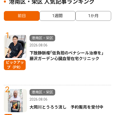
港南区・栄区 人気記事ランキング
前日
1週間
1か月
1
港南区・栄区
2026.08.06
下肢静脈瘤｢低負担のベナシール治療を｣
藤沢ガーデン心臓血管在宅クリニック
ピックアッ
プ（PR）
2
港南区・栄区
2026.08.06
大岡川とうろう流し 予約販売を受付中