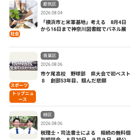
都筑区
2026.08.04
「横浜市と米軍基地」考える 8月4日
から16日まで神奈川図書館でパネル展
社会
青葉区
2026.08.06
市ケ尾高校 野球部 県大会で初ベスト
８ 創部53年目、掴んだ悲願
スポーツ
トップニュ
ース
緑区
2026.08.06
税理士・司法書士による 相続の無料個
別相談会 ８月20日、９月９日 緑公