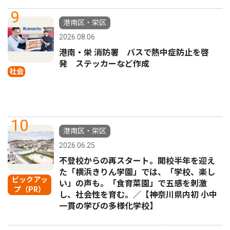
9
港南区・栄区
2026.08.06
港南・栄 消防署 バスで熱中症防止を啓
発 ステッカーなど作成
社会
10
港南区・栄区
2026.06.25
不登校からの再スタート。開校半年を迎え
た「横浜きりん学園」では、「学校、楽し
ピックアッ
い」の声も。「食育菜園」で五感を刺激
プ（PR）
し、社会性を育む。／【神奈川県内初 小中
一貫の学びの多様化学校】