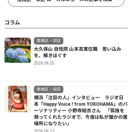
コラム
港南区・栄区
大久保山 自性院 山本高寛住職 思い込み
を、解きほぐす
2026.06.25
港南区・栄区
横浜「注目の人」インタビュー ラジオ日
本「Happy Voice ! from YOKOHAMA」のパ
ーソナリティー 小野寺結衣さん 「孤独を
救ってくれたラジオで、今度は私が誰かの居
場所になりたい」
2026.06.13