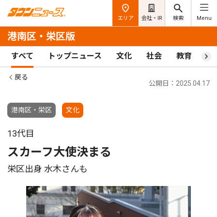
エリア
会社・IR
検索
Menu
港南区・栄区版
すべて
トップニュース
文化
社会
教育
ス
戻る
公開日：2025.04.17
港南区・栄区
文化
13代目
スカーフ大使決まる
栄区出身 水木さんも