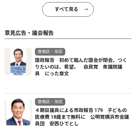
すべて見る
意見広告・議会報告
港南区・栄区
国政報告 初めて臨んだ国会が閉会。つく
りたいのは、希望。 自民党 衆議院議
員 にった章文
港南区・栄区
４期目議員による市政報告 179 子どもの
医療費 18歳まで無料に 公明党横浜市会議
員団 安西ひでとし