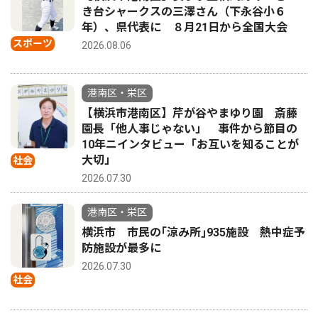
き台シャークスの三澤さん（下永谷小６
年）、県代表に ８月21日から全国大会
スポーツ
2026.08.06
港南区・栄区
【横浜市港南区】芹が谷やまゆり園 斎藤
園長「他人事じゃない」 事件から節目の
10年ニインタビュー「お互いを知ることが
大切」
社会
2026.07.30
港南区・栄区
横浜市 市民の｢涼み所｣935施設 熱中症予
防施設が最多に
2026.07.30
社会