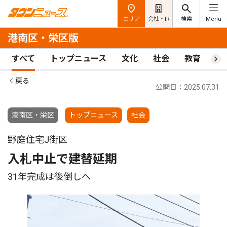
エリア
会社・IR
検索
Menu
港南区・栄区版
すべて
トップニュース
文化
社会
教育
ス
戻る
公開日：2025.07.31
港南区・栄区
トップニュース
社会
野庭住宅J街区
入札中止で建替延期
31年完成は後倒しへ