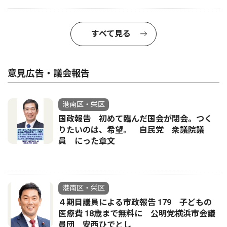
すべて見る
意見広告・議会報告
港南区・栄区
国政報告 初めて臨んだ国会が閉会。つく
りたいのは、希望。 自民党 衆議院議
員 にった章文
港南区・栄区
４期目議員による市政報告 179 子どもの
医療費 18歳まで無料に 公明党横浜市会議
員団 安西ひでとし