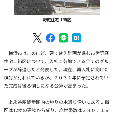
野庭住宅Ｊ街区
横浜市はこのほど、建て替え計画が進む市営野庭
住宅Ｊ街区について、入札に参加できる全てのグル
ープが辞退したと発表した。現在、再入札に向けた
検討が行われているが、２０３１年に予定されてい
た完成は後ろ倒しになる公算が高まった。
上永谷駅徒歩圏内のゆりの木通り沿いにあるＪ街
区は12棟の建物から成り、総世帯数は３８０。１９