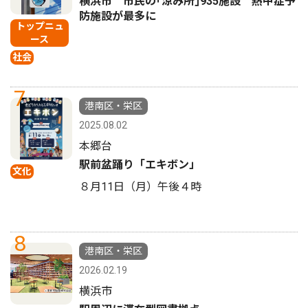
横浜市 市民の｢涼み所｣935施設 熱中症予
防施設が最多に
トップニュ
ース
社会
7
港南区・栄区
2025.08.02
本郷台
駅前盆踊り「エキボン」
文化
８月11日（月）午後４時
8
港南区・栄区
2026.02.19
横浜市