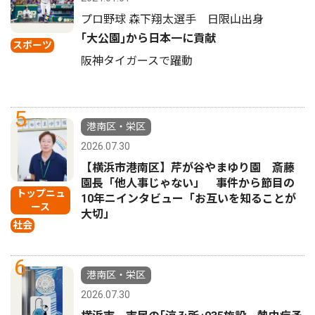
プロ野球 森下翔太選手 日限山出身
｢大公園｣から日本一に貢献
スポーツ
阪神タイガースで躍動
5
港南区・栄区
2026.07.30
【横浜市港南区】芹が谷やまゆり園 斎藤
園長「他人事じゃない」 事件から節目の
トップニュ
10年ニインタビュー「お互いを知ることが
ース
大切」
社会
6
港南区・栄区
2026.07.30