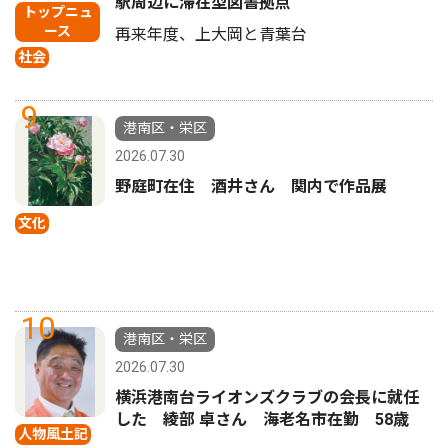
駅周辺に滞在型図書拠点
トップニュ
ース
再来年度、上大岡と青葉台
社会
9
港南区・栄区
2026.07.30
野庭町在住 酒井さん 関内で作品展
文化
10
港南区・栄区
2026.07.30
横浜港南台ライオンズクラブの会長に就任
した 綾部 卓さん 海老名市在勤 58歳
人物風土記