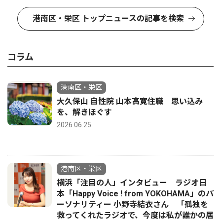
港南区・栄区 トップニュースの記事を検索
コラム
港南区・栄区
大久保山 自性院 山本高寛住職 思い込み
を、解きほぐす
2026.06.25
港南区・栄区
横浜「注目の人」インタビュー ラジオ日
本「Happy Voice ! from YOKOHAMA」のパ
ーソナリティー 小野寺結衣さん 「孤独を
救ってくれたラジオで、今度は私が誰かの居