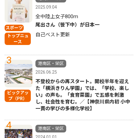
2025.09.04
全中陸上女子800ｍ
尾出さん（笹下中）が日本一
スポーツ
自己ベスト更新
トップニュ
ース
3
港南区・栄区
2026.06.25
不登校からの再スタート。開校半年を迎え
た「横浜きりん学園」では、「学校、楽し
ピックアッ
い」の声も。「食育菜園」で五感を刺激
プ（PR）
し、社会性を育む。／【神奈川県内初 小中
一貫の学びの多様化学校】
4
港南区・栄区
2024.01.01