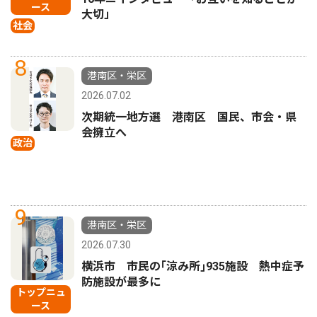
ース
大切」
社会
8
港南区・栄区
2026.07.02
次期統一地方選 港南区 国民、市会・県
会擁立へ
政治
9
港南区・栄区
2026.07.30
横浜市 市民の｢涼み所｣935施設 熱中症予
防施設が最多に
トップニュ
ース