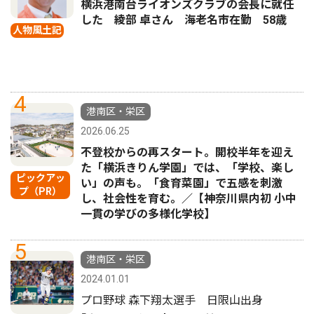
横浜港南台ライオンズクラブの会長に就任
した 綾部 卓さん 海老名市在勤 58歳
人物風土記
4
港南区・栄区
2026.06.25
不登校からの再スタート。開校半年を迎え
た「横浜きりん学園」では、「学校、楽し
ピックアッ
い」の声も。「食育菜園」で五感を刺激
プ（PR）
し、社会性を育む。／【神奈川県内初 小中
一貫の学びの多様化学校】
5
港南区・栄区
2024.01.01
プロ野球 森下翔太選手 日限山出身