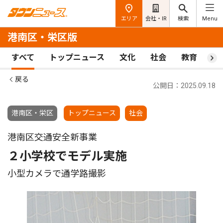
エリア
会社・IR
検索
Menu
港南区・栄区版
すべて
トップニュース
文化
社会
教育
ス
戻る
公開日：2025.09.18
港南区・栄区
トップニュース
社会
港南区交通安全新事業
２小学校でモデル実施
小型カメラで通学路撮影