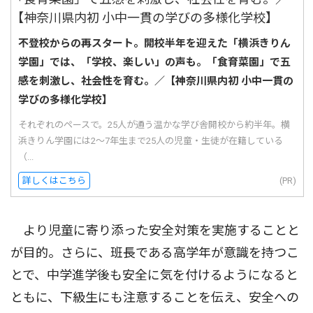
不登校からの再スタート。開校半年を迎えた「横浜きりん
学園」では、「学校、楽しい」の声も。「食育菜園」で五
感を刺激し、社会性を育む。／【神奈川県内初 小中一貫の
学びの多様化学校】
それぞれのペースで。25人が通う温かな学び舎開校から約半年。横
浜きりん学園には2〜7年生まで25人の児童・生徒が在籍している
（...
詳しくはこちら
(PR)
より児童に寄り添った安全対策を実施することと
が目的。さらに、班長である高学年が意識を持つこ
とで、中学進学後も安全に気を付けるようになると
ともに、下級生にも注意することを伝え、安全への