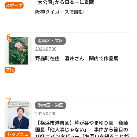
｢大公園｣から日本一に貢献
スポーツ
阪神タイガースで躍動
6
港南区・栄区
2026.07.30
野庭町在住 酒井さん 関内で作品展
文化
7
港南区・栄区
2026.07.30
【横浜市港南区】芹が谷やまゆり園 斎藤
園長「他人事じゃない」 事件から節目の
トップニュ
10年ニインタビュー「お互いを知ることが