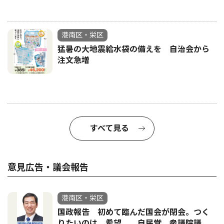
港南区・栄区
猛暑の大地震給水袋の備えを 自治会から
注文急増
すべて見る
意見広告・議会報告
港南区・栄区
国政報告 初めて臨んだ国会が閉会。つく
りたいのは、希望。 自民党 衆議院議