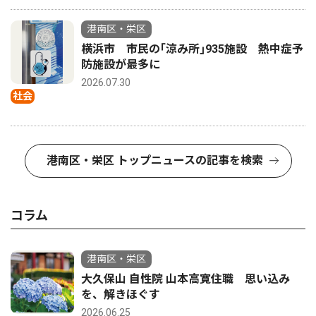
港南区・栄区
横浜市 市民の｢涼み所｣935施設 熱中症予
防施設が最多に
2026.07.30
社会
港南区・栄区 トップニュースの記事を検索
コラム
港南区・栄区
大久保山 自性院 山本高寛住職 思い込み
を、解きほぐす
2026.06.25