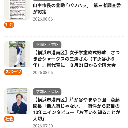
山中市長の言動 ｢パワハラ｣ 第三者調査委
が認定
2026.08.06
社会
港南区・栄区
【横浜市港南区】女子学童軟式野球 さつ
き台シャークスの三澤さん（下永谷小６
年）、県代表に ８月21日から全国大会
スポーツ
2026.08.06
港南区・栄区
【横浜市港南区】芹が谷やまゆり園 斎藤
園長「他人事じゃない」 事件から節目の
10年ニインタビュー「お互いを知ることが
大切」
社会
2026.07.30