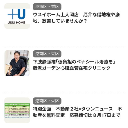
港南区・栄区
ウスイホーム上大岡店 厄介な借地権や底
地、放置していませんか？
港南区・栄区
下肢静脈瘤｢低負担のベナシール治療を｣
藤沢ガーデン心臓血管在宅クリニック
港南区・栄区
特別企画 不動産２社×タウンニュース 不
動産を無料査定 応募締切は８月17日まで