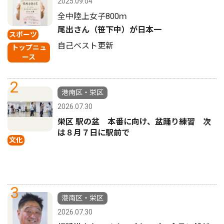
2025.09.04
全中陸上女子800ｍ
尾出さん（笹下中）が日本一
スポーツ
自己ベスト更新
トップニュ
ース
2
港南区・栄区
2026.07.30
栄区 駅の盆 本番に向け、盆踊り練習 次
は８月７日に駅前で
文化
3
港南区・栄区
2026.07.30