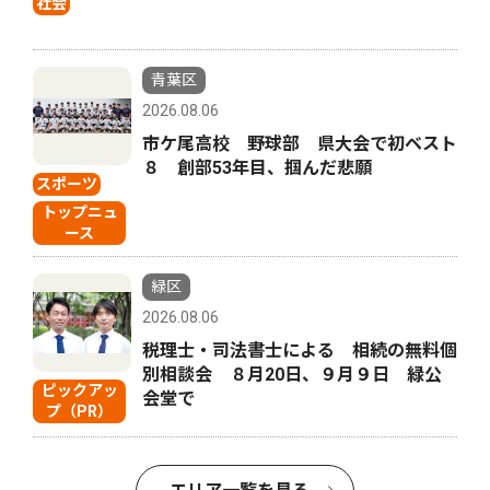
社会
青葉区
2026.08.06
市ケ尾高校 野球部 県大会で初ベスト
８ 創部53年目、掴んだ悲願
スポーツ
トップニュ
ース
緑区
2026.08.06
税理士・司法書士による 相続の無料個
別相談会 ８月20日、９月９日 緑公
ピックアッ
会堂で
プ（PR）