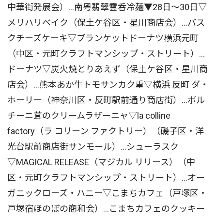
中華街発展会）…南粤翡翠雲呑冷麺▼28日〜30日▽
メリハリベイク（保土ケ谷区・星川商店会）…バス
クチーズケーキ▽ブランケットドーナツ横浜元町
（中区・元町クラフトマンシップ・ストリート）…
ドーナツ▽炭火焼とりあえず（保土ケ谷区・星川商
店会）…熊本あか牛トモサンカク重▽横浜 反町 ダ・
ホーリー（神奈川区・反町駅前通り商店街）…ポル
チーニ茸のクリームラザーニャ▽la colline
factory（ラ コリーン ファクトリー）（磯子区・洋
光台駅前商店街サンモール）…シューラスク
▽MAGICAL RELEASE（マジカル リリース）（中
区・元町クラフトマンシップ・ストリート）…オー
ガニックローズ・ハニー▽こまちカフェ（戸塚区・
戸塚宿ほのぼの商和会）…こまちカフェのクッキー