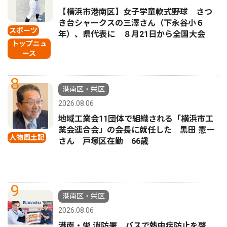
【横浜市港南区】女子学童軟式野球 さつ
き台シャークスの三澤さん（下永谷小６
スポーツ
年）、県代表に ８月21日から全国大会
トップニュ
ース
8
港南区・栄区
2026.08.06
地域工業会11団体で組織される「横浜市工
業会連合会」の会長に就任した 黒田 憲一
人物風土記
さん 戸塚区在勤 66歳
9
港南区・栄区
2026.08.06
港南・栄 消防署 バスで熱中症防止を啓