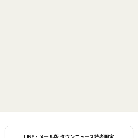
LINE・メール版 タウンニュース読者限定