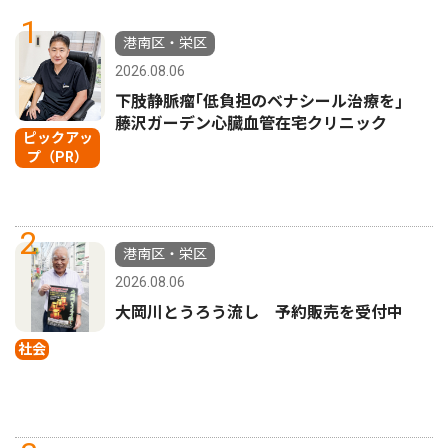
1
港南区・栄区
2026.08.06
下肢静脈瘤｢低負担のベナシール治療を｣
藤沢ガーデン心臓血管在宅クリニック
ピックアッ
プ（PR）
2
港南区・栄区
2026.08.06
大岡川とうろう流し 予約販売を受付中
社会