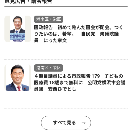
意見広告・議会報告
港南区・栄区
国政報告 初めて臨んだ国会が閉会。つく
りたいのは、希望。 自民党 衆議院議
員 にった章文
港南区・栄区
４期目議員による市政報告 179 子どもの
医療費 18歳まで無料に 公明党横浜市会議
員団 安西ひでとし
すべて見る