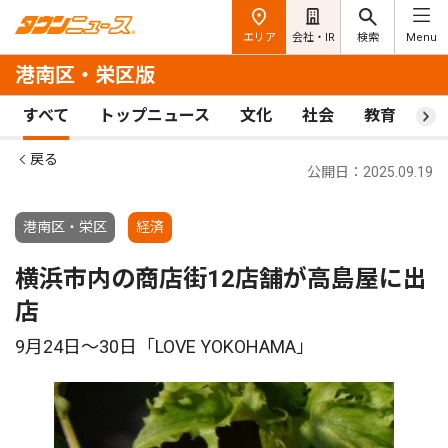
エリア
会社・IR
検索
Menu
港南区・栄区版
すべて
トップニュース
文化
社会
教育
ス
戻る
公開日：2025.09.19
港南区・栄区
経済
横浜市内の商店街12店舗が高島屋に出
店
9月24日〜30日「LOVE YOKOHAMA」