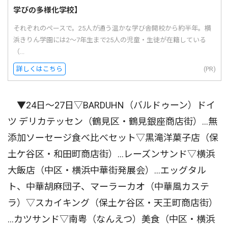
学びの多様化学校】
それぞれのペースで。25人が通う温かな学び舎開校から約半年。横
浜きりん学園には2〜7年生まで25人の児童・生徒が在籍している
（...
詳しくはこちら
(PR)
▼24日〜27日▽BARDUHN（バルドゥーン）ドイ
ツ デリカテッセン（鶴見区・鶴見銀座商店街）…無
添加ソーセージ食べ比べセット▽黒滝洋菓子店（保
土ケ谷区・和田町商店街）…レーズンサンド▽横浜
大飯店（中区・横浜中華街発展会）…エッグタル
ト、中華胡麻団子、マーラーカオ（中華風カステ
ラ）▽スカイキング（保土ケ谷区・天王町商店街）
…カツサンド▽南粤（なんえつ）美食（中区・横浜