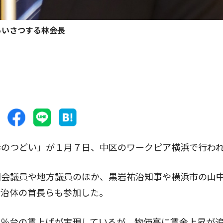
あいさつする林会長
のつどい」が１月７日、中区のワークピア横浜で行わ
会議員や地方議員のほか、黒岩祐治知事や横浜市の山
自治体の首長らも参加した。
％台の賃上げが実現しているが、物価高に賃金上昇が