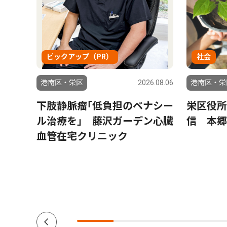
ピックアップ（PR）
社会
6.08.06
港南区・栄区
2026.08.06
港南区・栄
織され
下肢静脈瘤｢低負担のベナシー
栄区役所
」の
ル治療を｣ 藤沢ガーデン心臓
信 本郷
憲一さ
血管在宅クリニック