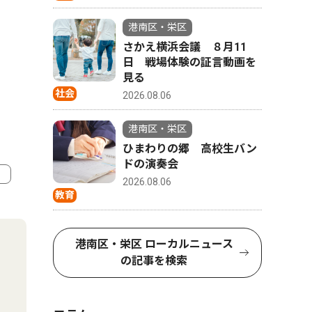
港南区・栄区
さかえ横浜会議 ８月11
日 戦場体験の証言動画を
見る
社会
2026.08.06
港南区・栄区
ひまわりの郷 高校生バン
ドの演奏会
2026.08.06
教育
4
5
港南区・栄区 ローカルニュース
の記事を検索