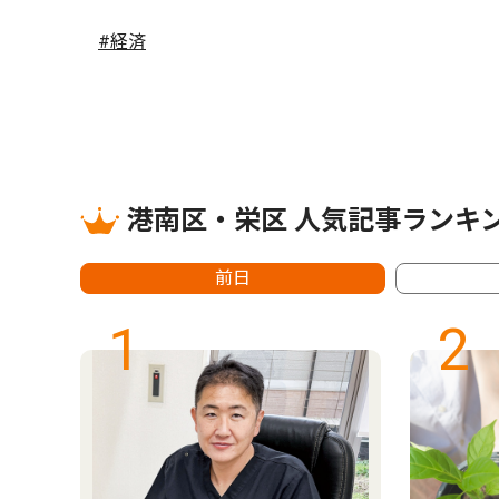
#経済
港南区・栄区 人気記事ランキ
前日
1
2