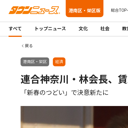
港南区・栄区版
総合TOP
すべて
トップニュース
文化
社会
教
戻る
港南区・栄区
経済
連合神奈川・林会長、賃
「新春のつどい」で決意新たに