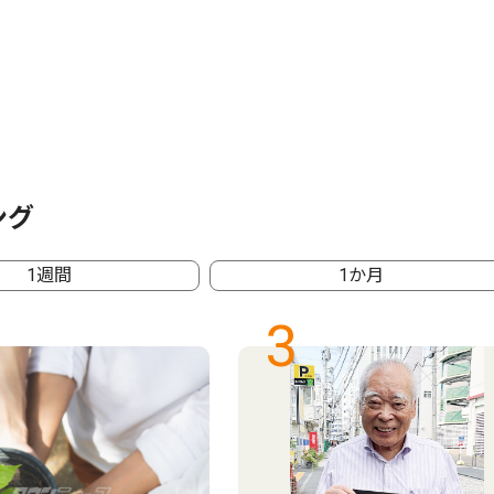
ング
1週間
1か月
3