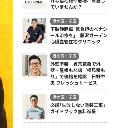
介な借地権や底地、放置し
ていませんか？
乾杯後に
港南区・栄区
下肢静脈瘤｢低負担のベナシ
ール治療を｣ 藤沢ガーデン
心臓血管在宅クリニック
港南区・栄区
外壁塗装 異常気象で外
壁・屋根も悲鳴『相見積も
り』で価格を確認 日野中
央 フレッシュサービス
港南区・栄区
必読｢失敗しない塗装工事｣
ガイドブック無料進呈