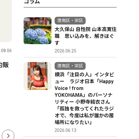
コラム
港南区・栄区
大久保山 自性院 山本高寛住
政治
ピックアッ
職 思い込みを、解きほぐ
す
.08.06
港南区・栄区
2026.08.06
港南区・栄
2026.06.25
約販
自民党 神奈川２区 上大岡
市民講演
港南区・栄区
で熊本救援募金
方、医師
横浜「注目の人」インタビ
ュー ラジオ日本「Happy
月19日
Voice ! from
YOKOHAMA」のパーソナ
リティー 小野寺結衣さん
「孤独を救ってくれたラジ
オで、今度は私が誰かの居
場所になりたい」
2026.06.13