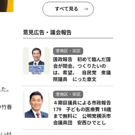
すべて見る
意見広告・議会報告
港南区・栄区
国政報告 初めて臨んだ国
会が閉会。つくりたいの
は、希望。 自民党 衆議
院議員 にった章文
れた。
港南区・栄区
４期目議員による市政報告
中竹春
179 子どもの医療費 18歳
まで無料に 公明党横浜市
会議員団 安西ひでとし
追い付