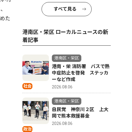
に、
すべて見る
めた
港南区・栄区 ローカルニュースの新
着記事
港南区・栄区
港南・栄 消防署 バスで熱
中症防止を啓発 ステッカ
ーなど作成
社会
2026.08.06
港南区・栄区
自民党 神奈川２区 上大
岡で熊本救援募金
2026.08.06
政治