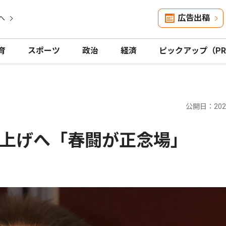
広告出稿
へ
育
スポーツ
政治
経済
ピックアップ（P
公開日：2026
上げへ「春闘が正念場」