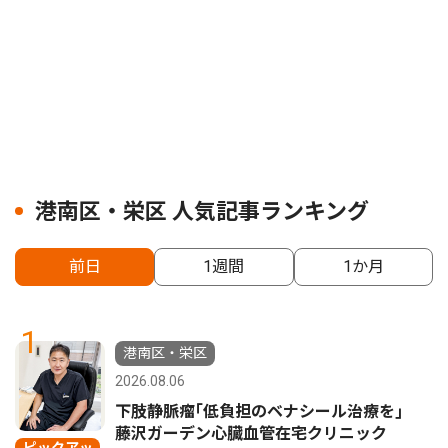
港南区・栄区 人気記事ランキング
前日
1週間
1か月
1
港南区・栄区
2026.08.06
下肢静脈瘤｢低負担のベナシール治療を｣
藤沢ガーデン心臓血管在宅クリニック
ピックアッ