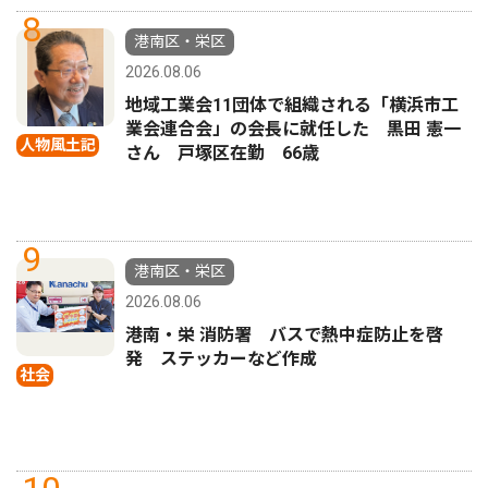
8
港南区・栄区
2026.08.06
地域工業会11団体で組織される「横浜市工
業会連合会」の会長に就任した 黒田 憲一
人物風土記
さん 戸塚区在勤 66歳
9
港南区・栄区
2026.08.06
港南・栄 消防署 バスで熱中症防止を啓
発 ステッカーなど作成
社会