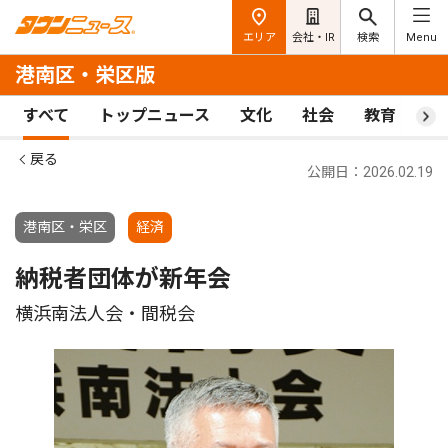
エリア
会社・IR
検索
Menu
港南区・栄区版
すべて
トップニュース
文化
社会
教育
ス
戻る
公開日：2026.02.19
港南区・栄区
経済
納税者団体が新年会
横浜南法人会・間税会