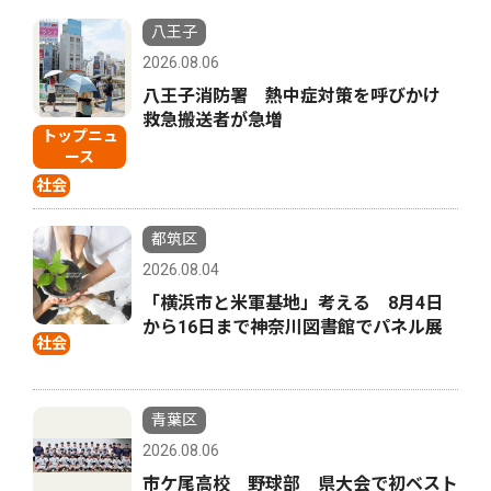
八王子
2026.08.06
八王子消防署 熱中症対策を呼びかけ
救急搬送者が急増
トップニュ
ース
社会
都筑区
2026.08.04
「横浜市と米軍基地」考える 8月4日
から16日まで神奈川図書館でパネル展
社会
青葉区
2026.08.06
市ケ尾高校 野球部 県大会で初ベスト