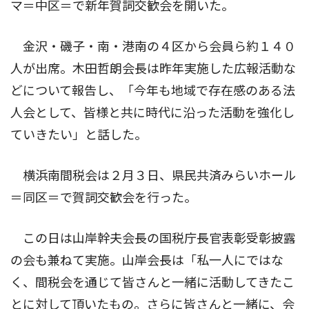
マ＝中区＝で新年賀詞交歓会を開いた。
金沢・磯子・南・港南の４区から会員ら約１４０
人が出席。木田哲朗会長は昨年実施した広報活動な
どについて報告し、「今年も地域で存在感のある法
人会として、皆様と共に時代に沿った活動を強化し
ていきたい」と話した。
横浜南間税会は２月３日、県民共済みらいホール
＝同区＝で賀詞交歓会を行った。
この日は山岸幹夫会長の国税庁長官表彰受彰披露
の会も兼ねて実施。山岸会長は「私一人にではな
く、間税会を通じて皆さんと一緒に活動してきたこ
とに対して頂いたもの。さらに皆さんと一緒に、会