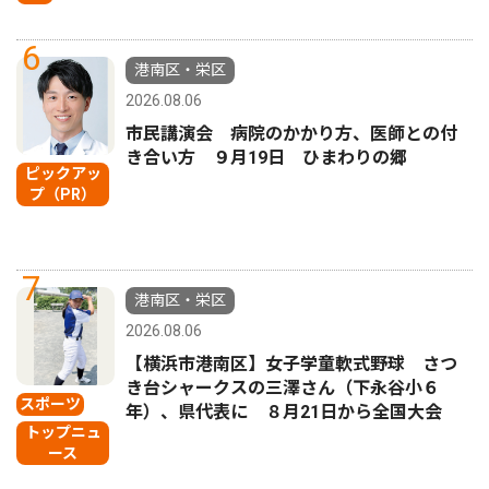
6
港南区・栄区
2026.08.06
市民講演会 病院のかかり方、医師との付
き合い方 ９月19日 ひまわりの郷
ピックアッ
プ（PR）
7
港南区・栄区
2026.08.06
【横浜市港南区】女子学童軟式野球 さつ
き台シャークスの三澤さん（下永谷小６
スポーツ
年）、県代表に ８月21日から全国大会
トップニュ
ース