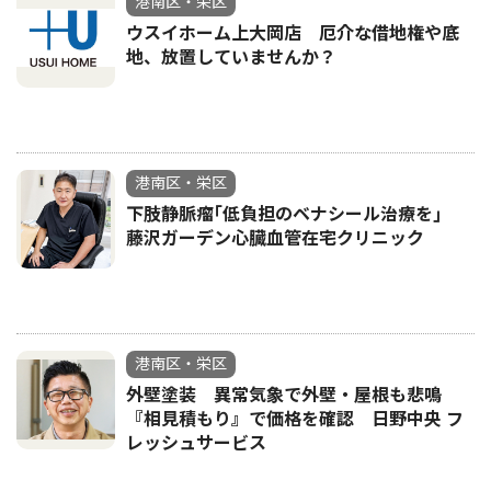
港南区・栄区
ウスイホーム上大岡店 厄介な借地権や底
地、放置していませんか？
港南区・栄区
下肢静脈瘤｢低負担のベナシール治療を｣
藤沢ガーデン心臓血管在宅クリニック
港南区・栄区
外壁塗装 異常気象で外壁・屋根も悲鳴
『相見積もり』で価格を確認 日野中央 フ
レッシュサービス