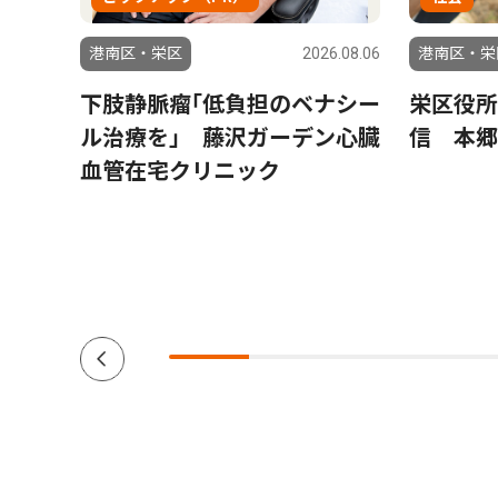
6.08.06
港南区・栄区
2026.08.06
港南区・栄
織され
下肢静脈瘤｢低負担のベナシー
栄区役所
」の
ル治療を｣ 藤沢ガーデン心臓
信 本郷
憲一さ
血管在宅クリニック