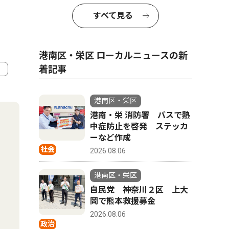
すべて見る
港南区・栄区 ローカルニュースの新
着記事
4
5
港南区・栄区
港南・栄 消防署 バスで熱
中症防止を啓発 ステッカ
ーなど作成
社会
2026.08.06
港南区・栄区
自民党 神奈川２区 上大
岡で熊本救援募金
2026.08.06
政治
政治
ピックアッ