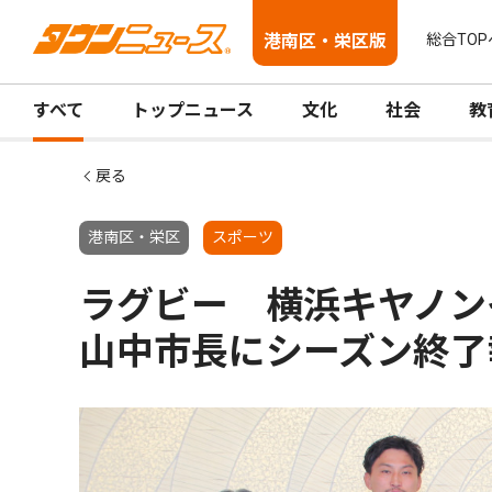
港南区・栄区版
総合TOP
すべて
トップニュース
文化
社会
教
戻る
港南区・栄区
スポーツ
ラグビー 横浜キヤノ
山中市長にシーズン終了