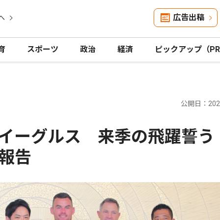
広告出稿
へ
育
スポーツ
政治
経済
ピックアップ（P
公開日：2026
ンイーグルス 来季の飛躍誓
報告