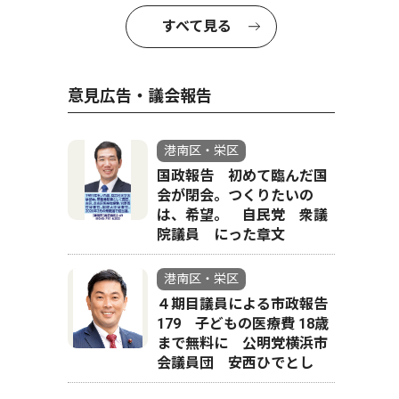
すべて見る
意見広告・議会報告
港南区・栄区
国政報告 初めて臨んだ国
会が閉会。つくりたいの
は、希望。 自民党 衆議
院議員 にった章文
港南区・栄区
４期目議員による市政報告
179 子どもの医療費 18歳
まで無料に 公明党横浜市
会議員団 安西ひでとし