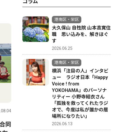
コラム
港南区・栄区
大久保山 自性院 山本高寛住
職 思い込みを、解きほぐ
す
2026.06.25
港南区・栄区
横浜「注目の人」インタビ
ュー ラジオ日本「Happy
Voice ! from
YOKOHAMA」のパーソナ
リティー 小野寺結衣さん
「孤独を救ってくれたラジ
オで、今度は私が誰かの居
.08.04
場所になりたい」
合同
2026.06.13