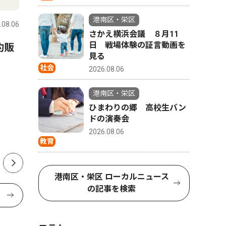
港南区・栄区
.08.06
港南区・栄区
2026.08.06
港南区・栄
さかえ横浜会議 ８月11
日 戦場体験の証言動画を
約販
自民党 神奈川２区 上大岡
市民講演
見る
で熊本救援募金
方、医師
社会
2026.08.06
月19日
港南区・栄区
ひまわりの郷 高校生バン
ドの演奏会
2026.08.06
教育
港南区・栄区 ローカルニュース
の記事を検索