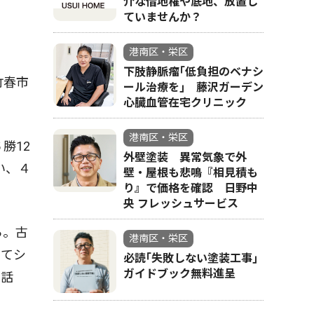
介な借地権や底地、放置し
ていませんか？
港南区・栄区
下肢静脈瘤｢低負担のベナシ
竹春市
ール治療を｣ 藤沢ガーデン
心臓血管在宅クリニック
港南区・栄区
勝12
外壁塗装 異常気象で外
い、４
壁・屋根も悲鳴『相見積も
り』で価格を確認 日野中
央 フレッシュサービス
ら。古
港南区・栄区
ってシ
必読｢失敗しない塗装工事｣
ガイドブック無料進呈
と話