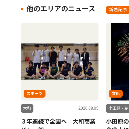
他のエリアのニュース
新着記事
スポーツ
文化
大和
2026.08.05
小田原・箱
３年連続で全国へ 大和商業
小田原の