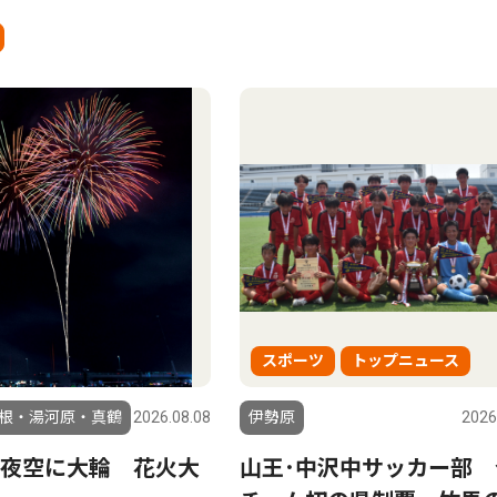
スポーツ
トップニュース
根・湯河原・真鶴
2026.08.08
伊勢原
2026
夜空に大輪 花火大
山王･中沢中サッカー部 