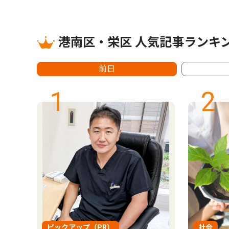
港南区・栄区 人気記事ランキ
前日
1
2
ピックアップ（PR）
社会