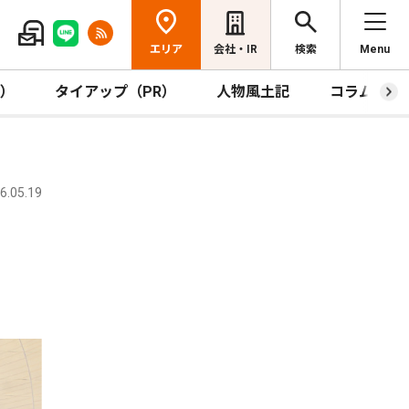
エリア
会社・IR
検索
Menu
R）
タイアップ（PR）
人物風土記
コラム
.05.19
う