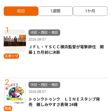
前日
1週間
1か月
1
中区・西区・南区
2026.08.07
ＪＦＬ・ＹＳＣＣ横浜監督が電撃辞任 開
幕１カ月前に決断
スポーツ
2
中区・西区・南区
2026.08.07
トゥンクトゥンク ＬＩＮＥスタンプ発
売 親しみやすさ表現 24種
社会