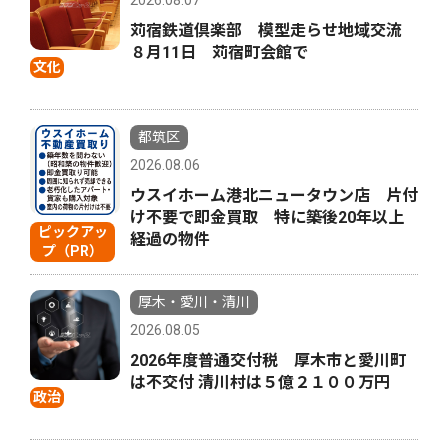
2026.08.07
苅宿鉄道倶楽部 模型走らせ地域交流
８月11日 苅宿町会館で
文化
都筑区
2026.08.06
ウスイホーム港北ニュータウン店 片付
け不要で即金買取 特に築後20年以上
ピックアッ
経過の物件
プ（PR）
厚木・愛川・清川
2026.08.05
2026年度普通交付税 厚木市と愛川町
は不交付 清川村は５億２１００万円
政治