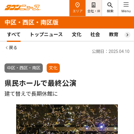
エリア
会社・IR
検索
Menu
中区・西区・南区版
すべて
トップニュース
文化
社会
教育
ス
戻る
公開日：2025.04.10
中区・西区・南区
文化
県民ホールで最終公演
建て替えで長期休館に