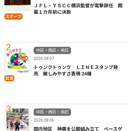
ＪＦＬ・ＹＳＣＣ横浜監督が電撃辞任 開
幕１カ月前に決断
スポーツ
2
中区・西区・南区
2026.08.07
トゥンクトゥンク ＬＩＮＥスタンプ発
売 親しみやすさ表現 24種
社会
3
中区・西区・南区
2026.08.06
関内地区 神輿を公開組み立て ベースゲ