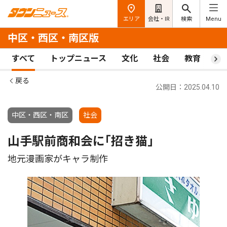
エリア
会社・IR
検索
Menu
中区・西区・南区版
すべて
トップニュース
文化
社会
教育
ス
戻る
公開日：2025.04.10
中区・西区・南区
社会
山手駅前商和会に｢招き猫｣
地元漫画家がキャラ制作