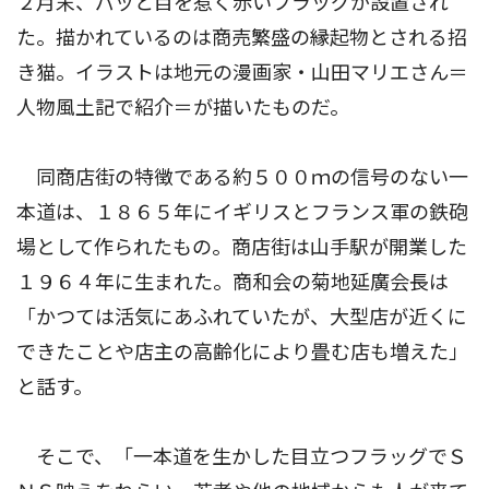
２月末、パッと目を惹く赤いフラッグが設置され
た。描かれているのは商売繁盛の縁起物とされる招
き猫。イラストは地元の漫画家・山田マリエさん＝
人物風土記で紹介＝が描いたものだ。
同商店街の特徴である約５００ｍの信号のない一
本道は、１８６５年にイギリスとフランス軍の鉄砲
場として作られたもの。商店街は山手駅が開業した
１９６４年に生まれた。商和会の菊地延廣会長は
「かつては活気にあふれていたが、大型店が近くに
できたことや店主の高齢化により畳む店も増えた」
と話す。
そこで、「一本道を生かした目立つフラッグでＳ