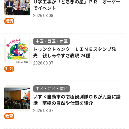
Ｕ字工事が「とちぎの星」ＰＲ オーケー
でイベント
2026.08.08
経済
中区・西区・南区
トゥンクトゥンク ＬＩＮＥスタンプ発
売 親しみやすさ表現 24種
2026.08.07
社会
中区・西区・南区
いすゞ自動車の南極観測隊ＯＢが児童に講
話 南極の自然や仕事を紹介
2026.08.07
教育